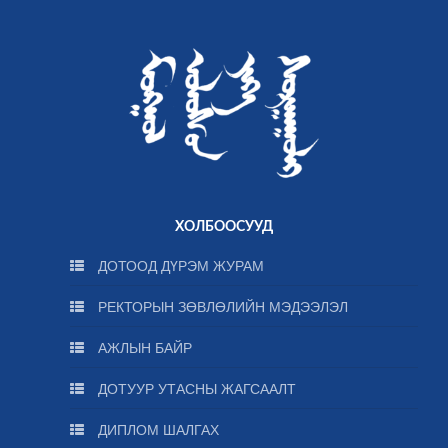
ХОЛБООСУУД
ДОТООД ДҮРЭМ ЖУРАМ
РЕКТОРЫН ЗӨВЛӨЛИЙН МЭДЭЭЛЭЛ
АЖЛЫН БАЙР
ДОТУУР УТАСНЫ ЖАГСААЛТ
ДИПЛОМ ШАЛГАХ