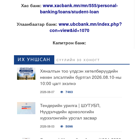
Хас банк:
www.xacbank.mn/mn/555/personal-
banking/loans/student-loan
Улаанбаатар банк:
www.ubcbank.mn/index.php?
con=view&id=1070
Капитрон банк:
ИХ УНШСАН
СҮҮЛИЙН 30 ХОНОГТ
Хяналтын тоо үлдсэн хөтөлбөрүүдийн
нөхөн элсэлтийн бүртгэл 2026.08.10-ны
10:00 цагт эхэлнэ
2026-08-07
7463
Тендерийн урилга | ШУТУБП,
Нүүдэлчдийн археологийн
хүрээлэнгийн урсгал засвар
2026-08-03
5096