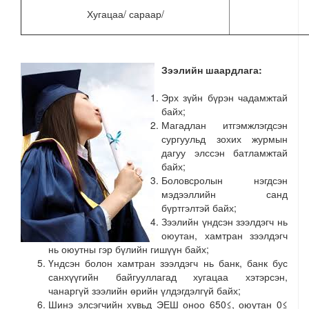
Хугацаа/ сараар/
Зээлийн шаардлага:
Эрх зүйн бүрэн чадамжтай
байх;
Магадлан итгэмжлэгдсэн
сургуульд зохих журмын
дагуу элссэн батламжтай
байх;
Боловсролын нэгдсэн
мэдээллийн санд
бүртгэлтэй байх;
Зээлийн үндсэн зээлдэгч нь
оюутан, хамтран зээлдэгч
нь оюутны гэр бүлийн гишүүн байх;
Үндсэн болон хамтран зээлдэгч нь банк, банк бус
санхүүгийн байгууллагад хугацаа хэтэрсэн,
чанаргүй зээлийн өрийн үлдэгдэлгүй байх;
Шинэ элсэгчийн хувьд ЭЕШ оноо 650≤, оюутан 0≤