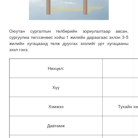
Оюутан сургалтын төлбөрийн зориулалтаар авсан,
сургуулиа төгссөнөөс хойш 1 жилийн дараагаас эхлэн 3-5
жилийн хугацаанд төлж дуусгах зээлийг урт хугацааны
зээл гэнэ.
Нөхцөл:
Хүү
Хэмжээ
Тухайн х
Давтамж