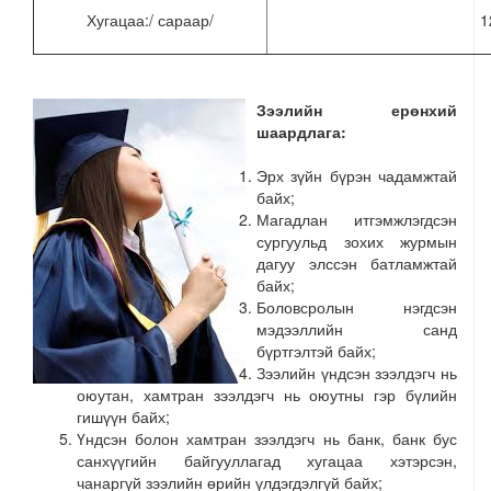
Хугацаа:/ сараар/
1
Зээлийн ерөнхий
шаардлага:
Эрх зүйн бүрэн чадамжтай
байх;
Магадлан итгэмжлэгдсэн
сургуульд зохих журмын
дагуу элссэн батламжтай
байх;
Боловсролын нэгдсэн
мэдээллийн санд
бүртгэлтэй байх;
Зээлийн үндсэн зээлдэгч нь
оюутан, хамтран зээлдэгч нь оюутны гэр бүлийн
гишүүн байх;
Үндсэн болон хамтран зээлдэгч нь банк, банк бус
санхүүгийн байгууллагад хугацаа хэтэрсэн,
чанаргүй зээлийн өрийн үлдэгдэлгүй байх;