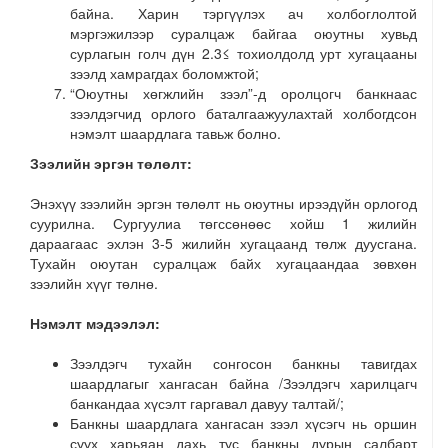
байна. Харин тэргүүлэх ач холбоглолтой
мэргэжилээр суралцаж байгаа оюутны хувьд
сурлагын голч дүн 2.3≤ тохиолдолд урт хугацааны
зээлд хамрагдах боломжтой;
“Оюутны хөгжлийн зээл”-д оролцогч банкнаас
зээлдэгчид орлого баталгаажуулахтай холбогдсон
нэмэлт шаардлага тавьж болно.
Зээлийн эргэн төлөлт:
Энэхүү зээлийн эргэн төлөлт нь оюутны ирээдүйн орлогод
суурилна. Сургуулиа төгссөнөөс хойш 1 жилийн
дараагаас эхлэн 3-5 жилийн хугацаанд төлж дуусгана.
Тухайн оюутан суралцаж байх хугацаандаа зөвхөн
зээлийн хүүг төлнө.
Нэмэлт мэдээлэл:
Зээлдэгч тухайн сонгосон банкны тавигдах
шаардлагыг хангасан байна /Зээлдэгч харилцагч
банкандаа хүсэлт гаргавал давуу талтай/;
Банкны шаардлага хангасан зээл хүсэгч нь оршин
суух харьяан дахь тус банкны дурын салбарт