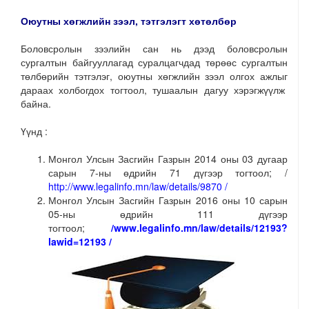
Оюутны хөгжлийн зээл, тэтгэлэгт хөтөлбөр
Боловсролын зээлийн сан нь дээд боловсролын
сургалтын байгууллагад суралцагчдад төрөөс сургалтын
төлбөрийн тэтгэлэг, оюутны хөгжлийн зээл олгох ажлыг
дараах холбогдох тогтоол, тушаалын дагуу хэрэгжүүлж
байна.
Үүнд :
Монгол Улсын Засгийн Газрын 2014 оны 03 дугаар
сарын 7-ны өдрийн 71 дүгээр тогтоол; /
http://www.legalinfo.mn/law/details/9870 /
Монгол Улсын Засгийн Газрын 2016 оны 10 сарын
05-ны өдрийн 111 дүгээр
тогтоол;
/www.legalinfo.mn/law/details/12193?
lawid=12193 /