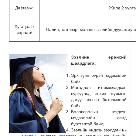
Давтамж:
Жилд 2 хүртэ
Хугацаа: /
Цалин, тэтгэвэр, малчны зээлийн дуусах хуга
сараар/
Зээлийн ерөнхий
шаардлага:
Эрх зүйн бүрэн чадамжтай
байх;
Магадлан итгэмжлэгдсэн
сургуульд зохих журмын
дагуу элссэн батламжтай
байх;
Боловсролын нэгдсэн
мэдээллийн санд
бүртгэлтэй байх;
Зээлийн үндсэн зээлдэгч нь
оюутан, хамтран зээлдэгч нь оюутны гэр бүлийн