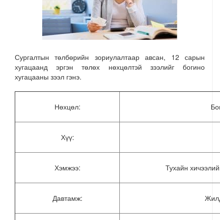
Сургалтын төлбөрийн зориулалтаар авсан, 12 сарын
хугацаанд эргэн төлөх нөхцөлтэй зээлийг богино
хугацааны зээл гэнэ.
Нөхцөл:
Бо
Хүү:
Хэмжээ:
Тухайн хичээлий
Давтамж:
Жилд