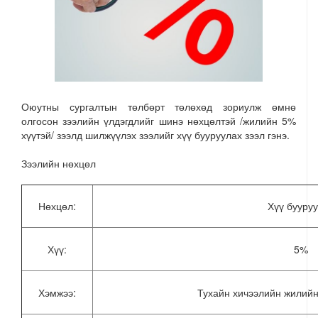
Оюутны сургалтын төлбөрт төлөхөд зориулж өмнө
олгосон зээлийн үлдэгдлийг шинэ нөхцөлтэй /жилийн 5%
хүүтэй/ зээлд шилжүүлэх зээлийг хүү бууруулах зээл гэнэ.
Зээлийн нөхцөл
Нөхцөл:
Хүү бууру
Хүү:
5%
Хэмжээ:
Тухайн хичээлийн жилийн