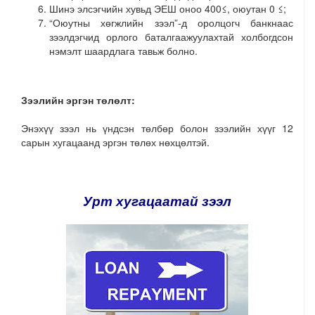
Шинэ элсэгчийн хувьд ЭЕШ оноо 400≤, оюутан 0 ≤;
“Оюутны хөгжлийн зээл”-д оролцогч банкнаас
зээлдэгчид орлого баталгаажуулахтай холбогдсон
нэмэлт шаардлага тавьж болно.
Зээлийн эргэн төлөлт:
Энэхүү зээл нь үндсэн төлбөр болон зээлийн хүүг 12
сарын хугацаанд эргэн төлөх нөхцөлтэй.
Урт хугацаатай зээл