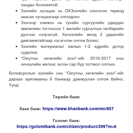
хандах боломжтой;
Зээлийн хугацаа нь ОХЗээлийн сонгосон төрөлд
заасан хугацаагаар олгогдоно
Зээлээр хэмжээ нь тухайн сургуулийн удирдах
зөвлөлөөс тогтоосон 1 жилийн сургалтын төлбөрийн
дүнгээс хэтрэхгүй. Хичээлийн жилд 2 удаагийн
давтамжтайгаар хэсэгчлэн олгож болно;
Зээлийн материалыг ажлын 1-2 өдрийн дотор
судална;
“Оюутны хөгжлийн зээл”-ийг 2016-2017 оны
хичээлийн жилээс эхлэн сар бүр тогтмол олгоно.
Боловсролын зээлийн сан “Оюутны хөгжлийн зээл”-ийг
дараах арилжааны 6 банкаар дамжуулан олгож байна.
Үүнд:
Төрийн банк:
Хаан банк:
https://www.khanbank.com/mn/857
Голомт банк:
https://golomtbank.com/citizen/product/299?m=6