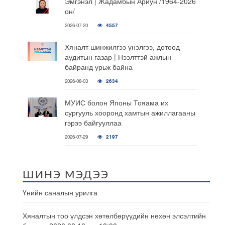
Эмгэнэл | Жадамбын Ариун /1964-2026
он/
2026-07-20
4557
Хяналт шинжилгээ үнэлгээ, дотоод
аудитын газар | Нээлттэй ажлын
байранд урьж байна
2026-08-03
2634
МУИС болон Японы Тояама их
сургууль хооронд хамтын ажиллагааны
гэрээ байгууллаа
2026-07-29
2197
ШИНЭ МЭДЭЭ
Үнийн саналын урилга
Хяналтын тоо үлдсэн хөтөлбөрүүдийн нөхөн элсэлтийн