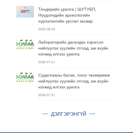
Тендерийн урилга | ШУТУБП,
Нүүдэлчдийн археологийн
хүрээлэнгийн урсгал засвар
2026-08-03
Лабораторийн дагалдах хэрэгсэл
нийлүүлэх хуулийн этгээд, аж ахуйн
нэгжид илгээх урилга
2026-07-21
Судалгааны багаж, тоног төхөөрөмж
нийлүүлэх хуулийн этгээд, аж ахуйн
нэгжид илгээх урилга
2026-07-21
ДЭЛГЭРЭНГҮЙ