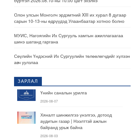
бүртгэл 2026.08.10-ны 10:00 цагт эхэлнэ
Олон улсын Монголч эрдэмтний XIII их хурал 8 дугаар
сарын 10-13-ны өдрүүдэд Улаанбаатар хотноо болно
МУИС, Нагоягийн Их Сургууль хамтын ажиллагаагаа
шинэ шатанд гаргана
Сөүлийн Үндэсний Их Сургуулийн төлөөлөгчдийг хүлээн
авч уулзлаа
ЗАРЛАЛ
Үнийн саналын урилга
2026-08-07
Хяналт шинжилгээ үнэлгээ, дотоод
аудитын газар | Нээлттэй ажлын
байранд урьж байна
2026-08-03