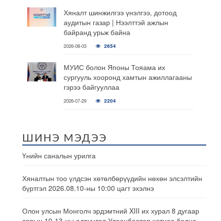
Хяналт шинжилгээ үнэлгээ, дотоод
аудитын газар | Нээлттэй ажлын
байранд урьж байна
2026-08-03
2654
МУИС болон Японы Тояама их
сургууль хооронд хамтын ажиллагааны
гэрээ байгууллаа
2026-07-29
2204
ШИНЭ МЭДЭЭ
Үнийн саналын урилга
Хяналтын тоо үлдсэн хөтөлбөрүүдийн нөхөн элсэлтийн
бүртгэл 2026.08.10-ны 10:00 цагт эхэлнэ
Олон улсын Монголч эрдэмтний XIII их хурал 8 дугаар
сарын 10-13-ны өдрүүдэд Улаанбаатар хотноо болно