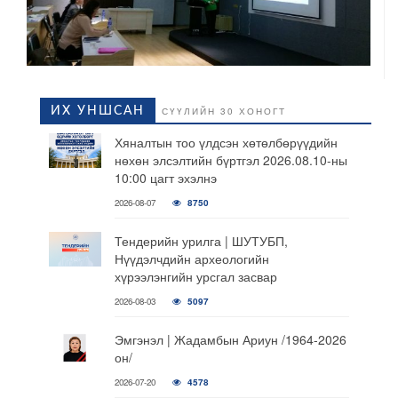
ИХ УНШСАН
СҮҮЛИЙН 30 ХОНОГТ
Хяналтын тоо үлдсэн хөтөлбөрүүдийн
нөхөн элсэлтийн бүртгэл 2026.08.10-ны
10:00 цагт эхэлнэ
2026-08-07
8750
Тендерийн урилга | ШУТУБП,
Нүүдэлчдийн археологийн
хүрээлэнгийн урсгал засвар
2026-08-03
5097
Эмгэнэл | Жадамбын Ариун /1964-2026
он/
2026-07-20
4578