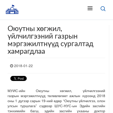
Оюутны хөгжил,
үйлчилгээний газрын
мэргэжилтнүүд сургалтад
хамрагдлаа
2018-01-22
МУИС-ийн Оюутны хөгжил, үйлчилгээний
газрын мэргэжилтнүүд төлөвлөгөөт ажлын хүрээнд 2018
оны 1 дүгээр сарын 19-ний өдөр “Оюутны үйлчилгээ, олон
улсын туршлага” сэдвээр ШУС-НУС-ын Эдийн засгийн
тэнхимийн багш, эдийн засгийн ухааны доктор