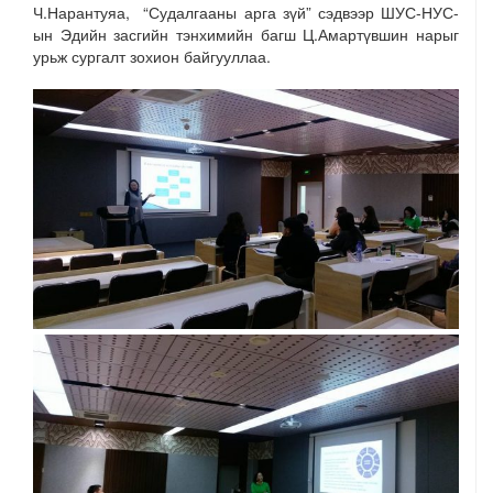
Ч.Нарантуяа, “Судалгааны арга зүй” сэдвээр ШУС-НУС-
ын Эдийн засгийн тэнхимийн багш Ц.Амартүвшин нарыг
урьж сургалт зохион байгууллаа.