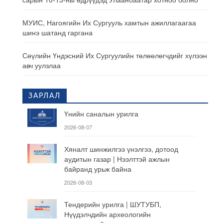
МУИС, Нагоягийн Их Сургууль хамтын ажиллагаагаа
шинэ шатанд гаргана
Сөүлийн Үндэсний Их Сургуулийн төлөөлөгчдийг хүлээн
авч уулзлаа
ЗАРЛАЛ
Үнийн саналын урилга
2026-08-07
Хяналт шинжилгээ үнэлгээ, дотоод
аудитын газар | Нээлттэй ажлын
байранд урьж байна
2026-08-03
Тендерийн урилга | ШУТУБП,
Нүүдэлчдийн археологийн