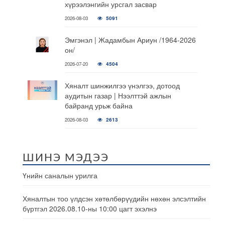
хүрээлэнгийн урсгал засвар
2026-08-03
5091
Эмгэнэл | Жадамбын Ариун /1964-2026
он/
2026-07-20
4504
Хяналт шинжилгээ үнэлгээ, дотоод
аудитын газар | Нээлттэй ажлын
байранд урьж байна
2026-08-03
2613
ШИНЭ МЭДЭЭ
Үнийн саналын урилга
Хяналтын тоо үлдсэн хөтөлбөрүүдийн нөхөн элсэлтийн
бүртгэл 2026.08.10-ны 10:00 цагт эхэлнэ