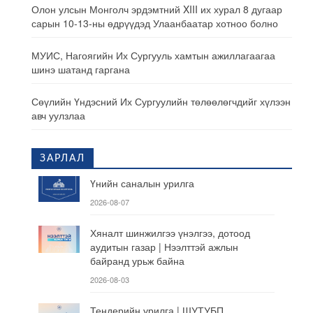
Олон улсын Монголч эрдэмтний XIII их хурал 8 дугаар
сарын 10-13-ны өдрүүдэд Улаанбаатар хотноо болно
МУИС, Нагоягийн Их Сургууль хамтын ажиллагаагаа
шинэ шатанд гаргана
Сөүлийн Үндэсний Их Сургуулийн төлөөлөгчдийг хүлээн
авч уулзлаа
ЗАРЛАЛ
Үнийн саналын урилга
2026-08-07
Хяналт шинжилгээ үнэлгээ, дотоод
аудитын газар | Нээлттэй ажлын
байранд урьж байна
2026-08-03
Тендерийн урилга | ШУТУБП,