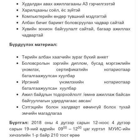
Худалдан авах ажиллагааны А3 гэрчилгээтэй
Харилцааны соёл, ёс зүйтэй
Компьютерийн өндөр түвшний мэдлэгтэй
Албан бичиг баримт боловсруулах чадвар сайтай
Хувийн зохион байгуулалт сайтай, багаар ажиллах
чадвартай
Бүрдүүлэх материал:
Төрийн албан хаагчийн зураг бүхий анкет
Боловсролын зэргийн диплом, бусад мэргэжлийн
үнэмлэх, сертификатийн нотариотаар
баталгаажуулсан хуулбар
Иргэний үнэмлэхийн нотариотаар
баталгаажуулсан хуулбар
Ажил байдлын тодорхойлолт /өмнө ажиллаж байсан
байгууллагын удирдлагаас авсан/
Сэтгэцийн болон халдварт өвчингүй болох тухай
эмчийн магадлагаа
Бүртгэл:
2018 оны 4 дүгээр сарын 12-ноос 4 дүгээр
00
00
сарын 19-ний өдрийн 09
– 12
цаг хүртэл МУИС-ийн
хичээлийн 1-р байр 210 тоот өрөө