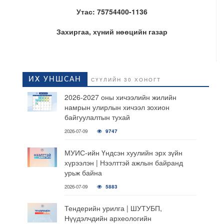
Утас: 75754400-1136
Захиргаа, хүний нөөцийн газар
ИХ УНШСАН
СҮҮЛИЙН 30 ХОНОГТ
2026-2027 оны хичээлийн жилийн
намрын улирлын хичээл зохион
байгуулалтын тухай
2026-07-09
9747
МУИС-ийн Үндсэн хуулийн эрх зүйн
хүрээлэн | Нээлттэй ажлын байранд
урьж байна
2026-07-09
5883
Тендерийн урилга | ШУТУБП,
Нүүдэлчдийн археологийн