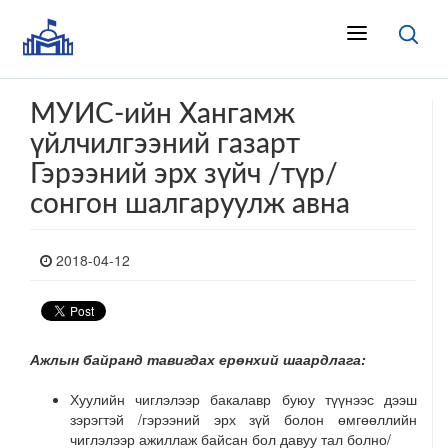
МУИС-ийн Хангамж
үйлчилгээний газарт
Гэрээний эрх зүйч /түр/
сонгон шалгаруулж авна
2018-04-12
Ажлын байранд тавигдах ерөнхий шаардлага:
Хуулийн чиглэлээр бакалавр буюу түүнээс дээш
зэрэгтэй /гэрээний эрх зүй болон өмгөөллийн
чиглэлээр ажиллаж байсан бол давуу тал болно/