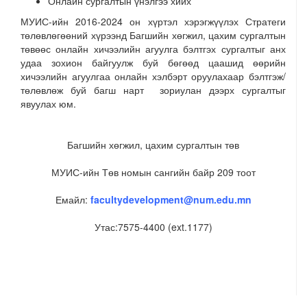
Онлайн сургалтын үнэлгээ хийх
МУИС-ийн 2016-2024 он хүртэл хэрэгжүүлэх Стратеги
төлөвлөгөөний хүрээнд Багшийн хөгжил, цахим сургалтын
төвөөс онлайн хичээлийн агуулга бэлтгэх сургалтыг анх
удаа зохион байгуулж буй бөгөөд цаашид өөрийн
хичээлийн агуулгаа онлайн хэлбэрт оруулахаар бэлтгэж/
төлөвлөж буй багш нарт зориулан дээрх сургалтыг
явуулах юм.
Багшийн хөгжил, цахим сургалтын төв
МУИС-ийн Төв номын сангийн байр 209 тоот
Емайл:
facultydevelopment@num.edu.mn
Утас:7575-4400 (ext.1177)