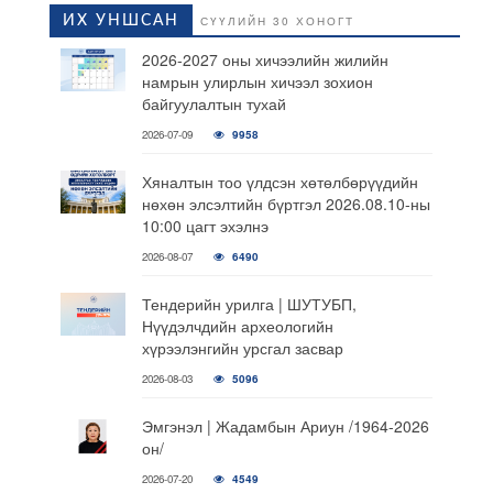
ИХ УНШСАН
СҮҮЛИЙН 30 ХОНОГТ
2026-2027 оны хичээлийн жилийн
намрын улирлын хичээл зохион
байгуулалтын тухай
2026-07-09
9958
Хяналтын тоо үлдсэн хөтөлбөрүүдийн
нөхөн элсэлтийн бүртгэл 2026.08.10-ны
10:00 цагт эхэлнэ
2026-08-07
6490
Тендерийн урилга | ШУТУБП,
Нүүдэлчдийн археологийн
хүрээлэнгийн урсгал засвар
2026-08-03
5096
Эмгэнэл | Жадамбын Ариун /1964-2026
он/
2026-07-20
4549