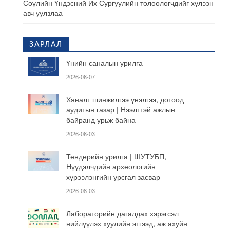
Сөүлийн Үндэсний Их Сургуулийн төлөөлөгчдийг хүлээн
авч уулзлаа
ЗАРЛАЛ
Үнийн саналын урилга
2026-08-07
Хяналт шинжилгээ үнэлгээ, дотоод
аудитын газар | Нээлттэй ажлын
байранд урьж байна
2026-08-03
Тендерийн урилга | ШУТУБП,
Нүүдэлчдийн археологийн
хүрээлэнгийн урсгал засвар
2026-08-03
Лабораторийн дагалдах хэрэгсэл
нийлүүлэх хуулийн этгээд, аж ахуйн