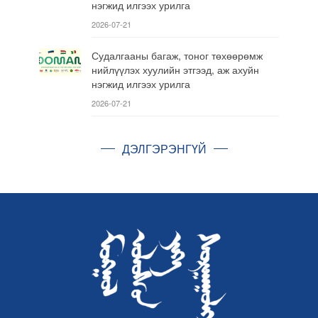
нэгжид илгээх урилга
2026-07-21
Судалгааны багаж, тоног төхөөрөмж
нийлүүлэх хуулийн этгээд, аж ахуйн
нэгжид илгээх урилга
2026-07-21
ДЭЛГЭРЭНГҮЙ