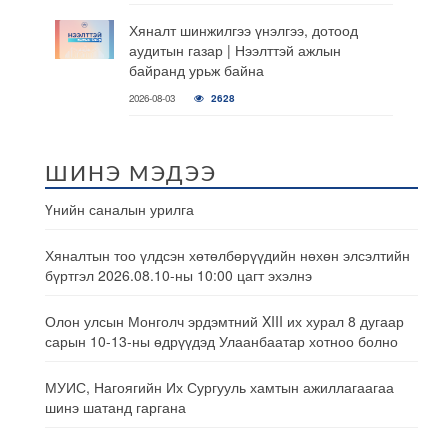
Хяналт шинжилгээ үнэлгээ, дотоод
аудитын газар | Нээлттэй ажлын
байранд урьж байна
2026-08-03
2628
ШИНЭ МЭДЭЭ
Үнийн саналын урилга
Хяналтын тоо үлдсэн хөтөлбөрүүдийн нөхөн элсэлтийн
бүртгэл 2026.08.10-ны 10:00 цагт эхэлнэ
Олон улсын Монголч эрдэмтний XIII их хурал 8 дугаар
сарын 10-13-ны өдрүүдэд Улаанбаатар хотноо болно
МУИС, Нагоягийн Их Сургууль хамтын ажиллагаагаа
шинэ шатанд гаргана