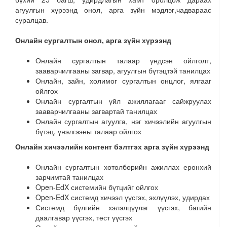
агуулгын хүрээнд онол, арга зүйн мэдлэг,чадвараас
суралцав.
Онлайн сургалтын онол, арга зүйн хүрээнд
Онлайн сургалтын талаар үндсэн ойлголт,
зааварчилгааны загвар, агуулгын бүтэцтэй танилцах
Онлайн, зайн, холимог сургалтын онцлог, ялгааг
ойлгох
Онлайн сургалтын үйл ажиллагааг сайжруулах
зааварчилгааны загвартай танилцах
Онлайн сургалтын агуулга, нэг хичээлийн агуулгын
бүтэц, үнэлгээны талаар ойлгох
Онлайн хичээлийн контент бэлтгэх арга зүйн хүрээнд
Онлайн сургалтын хөтөлбөрийн ажиллах ерөнхий
зарчимтай танилцах
Open-EdX системийн бүтцийг ойлгох
Open-EdX системд хичээл үүсгэх, эхлүүлэх, удирдах
Системд бүлгийн хэлэлцүүлэг үүсгэх, багийн
даалгавар үүсгэх, тест үүсгэх