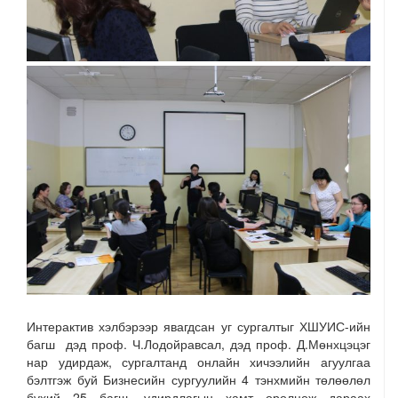
Интерактив хэлбэрээр явагдсан уг сургалтыг ХШУИС-ийн
багш дэд проф. Ч.Лодойравсал, дэд проф. Д.Мөнхцэцэг
нар удирдаж, сургалтанд онлайн хичээлийн агуулгаа
бэлтгэж буй Бизнесийн сургуулийн 4 тэнхмийн төлөөлөл
бүхий 25 багш, удирдлагын хамт оролцож дараах