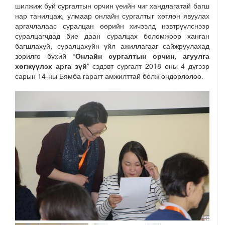
шилжиж буй сургалтын орчин үеийн чиг хандлагатай багш
нар танилцаж, улмаар онлайн сургалтыг хөтлөн явуулах
аргачлалаас суралцан өөрийн хичээлд нэвтрүүлснээр
суралцагчдад бие даан суралцах боломжоор ханган
багшлахуй, суралцахуйн үйл ажиллагааг сайжруулахад
зорилго бүхий “
Онлайн сургалтын орчин, агуулга
хөгжүүлэх арга зүй
” сэдэвт сургалт 2018 оны 4 дүгээр
сарын 14-ны Бямба гарагт амжилттай болж өндөрлөлөө.