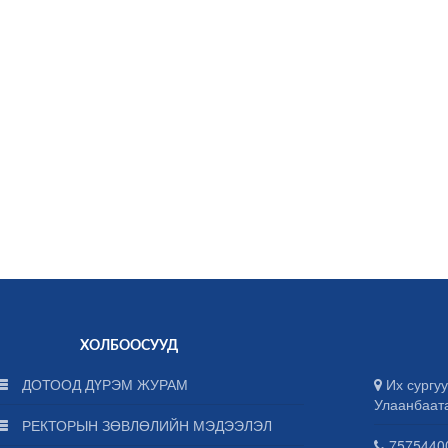
ХОЛБООСУУД
ДОТООД ДҮРЭМ ЖУРАМ
Их сургуу
Улаанбаат
РЕКТОРЫН ЗӨВЛӨЛИЙН МЭДЭЭЛЭЛ
75754400