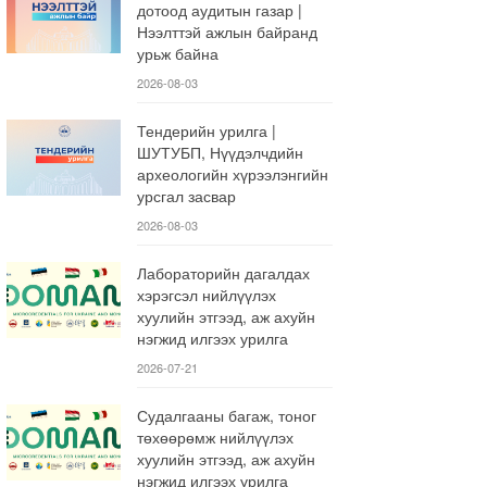
дотоод аудитын газар |
Нээлттэй ажлын байранд
урьж байна
2026-08-03
Тендерийн урилга |
ШУТУБП, Нүүдэлчдийн
археологийн хүрээлэнгийн
урсгал засвар
2026-08-03
Лабораторийн дагалдах
хэрэгсэл нийлүүлэх
хуулийн этгээд, аж ахуйн
нэгжид илгээх урилга
2026-07-21
Судалгааны багаж, тоног
төхөөрөмж нийлүүлэх
хуулийн этгээд, аж ахуйн
нэгжид илгээх урилга