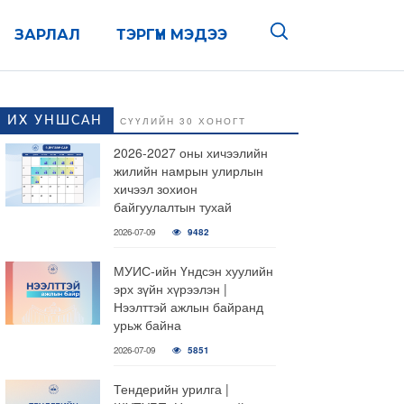
ЗАРЛАЛ
ТЭРГҮҮН МЭДЭЭ
ИХ УНШСАН
СҮҮЛИЙН 30 ХОНОГТ
2026-2027 оны хичээлийн
жилийн намрын улирлын
хичээл зохион
байгуулалтын тухай
2026-07-09
9482
МУИС-ийн Үндсэн хуулийн
эрх зүйн хүрээлэн |
Нээлттэй ажлын байранд
урьж байна
2026-07-09
5851
Тендерийн урилга |