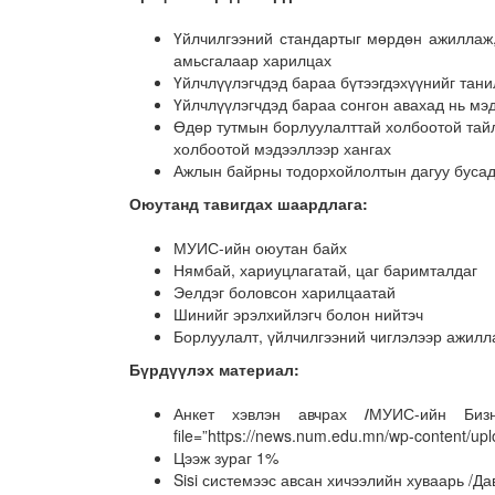
Үйлчилгээний стандартыг мөрдөн ажиллаж, 
амьсгалаар харилцах
Үйлчлүүлэгчдэд бараа бүтээгдэхүүнийг тани
Үйлчлүүлэгчдэд бараа сонгон авахад нь мэ
Өдөр тутмын борлуулалттай холбоотой тайл
холбоотой мэдээллээр хангах
Ажлын байрны тодорхойлолтын дагуу бусад ч
Оюутанд тавигдах шаардлага:
МУИС-ийн оюутан байх
Нямбай, хариуцлагатай, цаг баримталдаг
Эелдэг боловсон харилцаатай
Шинийг эрэлхийлэгч болон нийтэч
Борлуулалт, үйлчилгээний чиглэлээр ажилл
Бүрдүүлэх материал:
Анкет хэвлэн авчрах
/
МУИС-ийн Бизн
file=”https://news.num.edu.mn/wp-content/up
Цээж зураг 1%
Sisi системээс авсан хичээлийн хуваарь /Д