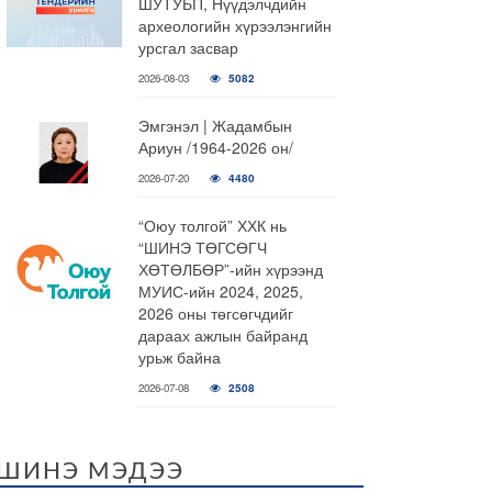
ШУТУБП, Нүүдэлчдийн
археологийн хүрээлэнгийн
урсгал засвар
2026-08-03
5082
Эмгэнэл | Жадамбын
Ариун /1964-2026 он/
2026-07-20
4480
“Оюу толгой” ХХК нь
“ШИНЭ ТӨГСӨГЧ
ХӨТӨЛБӨР”-ийн хүрээнд
МУИС-ийн 2024, 2025,
2026 оны төгсөгчдийг
дараах ажлын байранд
урьж байна
2026-07-08
2508
ШИНЭ МЭДЭЭ