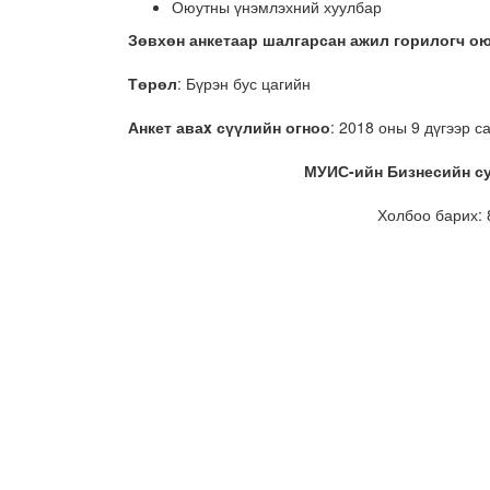
Оюутны үнэмлэхний хуулбар
Зөвхөн анкетаар шалгарсан ажил горилогч о
Төрөл
: Бүрэн бус цагийн
Анкет аваx сүүлийн огноо
: 2018 оны 9 дүгээр 
МУИС-ийн Бизнесийн су
Холбоо барих: