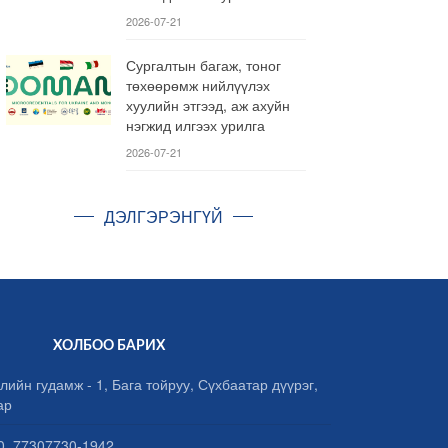
2026-07-21
Сургалтын багаж, тоног
төхөөрөмж нийлүүлэх
хуулийн этгээд, аж ахуйн
нэгжид илгээх урилга
2026-07-21
ДЭЛГЭРЭНГҮЙ
ХОЛБОО БАРИХ
лийн гудамж - 1, Бага тойруу, Сүхбаатар дүүрэг,
ар
, 77307730-1942