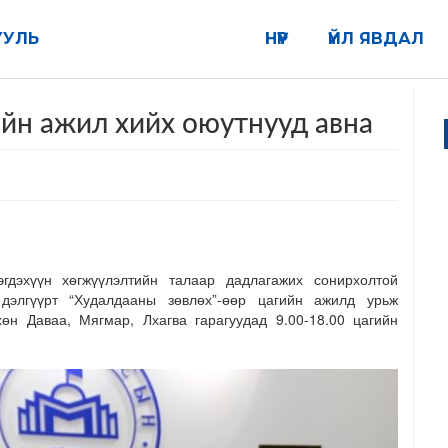
УУЛЬ
НҮҮР
ҮЙЛ ЯВДАЛ
йн ажил хийх оюутнууд авна
гдэхүүн хөгжүүлэлтийн талаар дадлагажих сонирхолтой
дэлгүүрт “Худалдааны зөвлөх”-өөр цагийн ажилд урьж
өн Даваа, Мягмар, Лхагва гарагуудад 9.00-18.00 цагийн