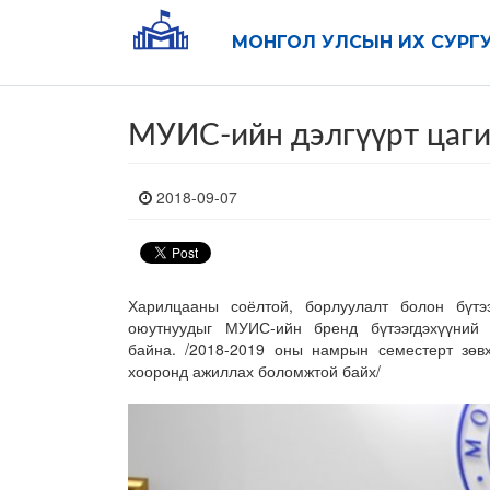
МОНГОЛ УЛСЫН ИХ СУРГ
МУИС-ийн дэлгүүрт цаги
2018-09-07
Харилцааны соёлтой, борлуулалт болон бүтээ
оюутнуудыг МУИС-ийн бренд бүтээгдэхүүний 
байна. /2018-2019 оны намрын семестерт зөвх
хооронд ажиллах боломжтой байх/