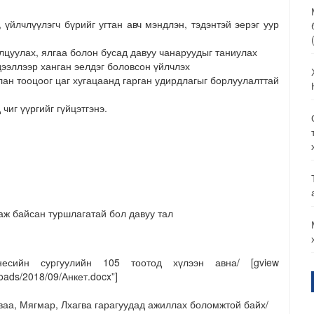
үйлчлүүлэгч бүрийг угтан авч мэндлэн, тэдэнтэй эерэг уур
лцуулах, ялгаа болон бусад давуу чанаруудыг таниулах
дээллээр ханган эелдэг боловсон үйлчлэх
ан тооцоог цаг хугацаанд гарган удирдлагыг борлуулалттай
иг үүргийг гүйцэтгэнэ.
аж байсан туршлагатай бол давуу тал
есийн сургуулийн 105 тоотод хүлээн авна/ [gview
loads/2018/09/Анкет.docx”]
аваа, Мягмар, Лхагва гарагуудад ажиллах боломжтой байх/