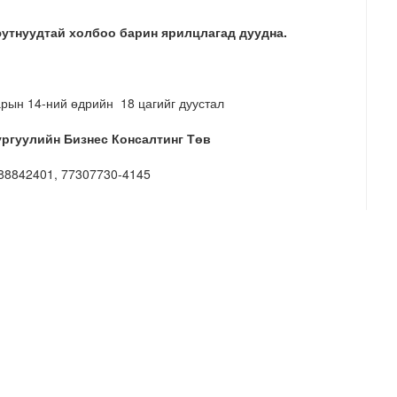
юутнуудтай холбоо барин ярилцлагад дуудна.
сарын 14-ний өдрийн 18 цагийг дуустал
ргуулийн Бизнес Консалтинг Төв
 88842401, 77307730-4145