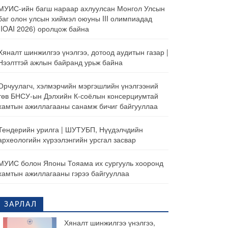
МУИС-ийн багш нараар ахлуулсан Монгол Улсын
баг олон улсын хиймэл оюуны III олимпиадад
(IOAI 2026) оролцож байна
Хяналт шинжилгээ үнэлгээ, дотоод аудитын газар |
Нээлттэй ажлын байранд урьж байна
Орчуулагч, хэлмэрчийн мэргэшлийн үнэлгээний
төв БНСУ-ын Дэлхийн К-соёлын консерциумтай
хамтын ажиллагааны санамж бичиг байгууллаа
Тендерийн урилга | ШУТУБП, Нүүдэлчдийн
археологийн хүрээлэнгийн урсгал засвар
МУИС болон Японы Тояама их сургууль хооронд
хамтын ажиллагааны гэрээ байгууллаа
ЗАРЛАЛ
Хяналт шинжилгээ үнэлгээ,