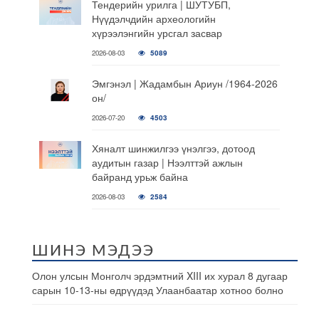
Тендерийн урилга | ШУТУБП,
Нүүдэлчдийн археологийн
хүрээлэнгийн урсгал засвар
2026-08-03
5089
Эмгэнэл | Жадамбын Ариун /1964-2026
он/
2026-07-20
4503
Хяналт шинжилгээ үнэлгээ, дотоод
аудитын газар | Нээлттэй ажлын
байранд урьж байна
2026-08-03
2584
ШИНЭ МЭДЭЭ
Олон улсын Монголч эрдэмтний XIII их хурал 8 дугаар
сарын 10-13-ны өдрүүдэд Улаанбаатар хотноо болно