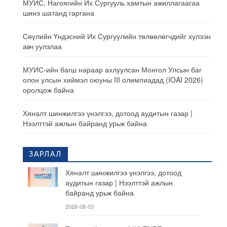
МУИС, Нагоягийн Их Сургууль хамтын ажиллагаагаа
шинэ шатанд гаргана
Сөүлийн Үндэсний Их Сургуулийн төлөөлөгчдийг хүлээн
авч уулзлаа
МУИС-ийн багш нараар ахлуулсан Монгол Улсын баг
олон улсын хиймэл оюуны III олимпиадад (IOAI 2026)
оролцож байна
Хяналт шинжилгээ үнэлгээ, дотоод аудитын газар |
Нээлттэй ажлын байранд урьж байна
ЗАРЛАЛ
Хяналт шинжилгээ үнэлгээ, дотоод
аудитын газар | Нээлттэй ажлын
байранд урьж байна
2026-08-03