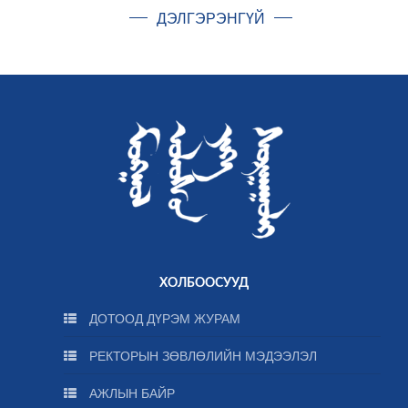
ДЭЛГЭРЭНГҮЙ
ХОЛБООСУУД
ДОТООД ДҮРЭМ ЖУРАМ
РЕКТОРЫН ЗӨВЛӨЛИЙН МЭДЭЭЛЭЛ
АЖЛЫН БАЙР