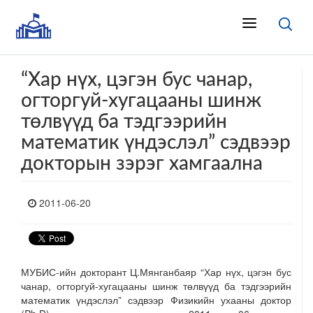
“Хар нүх, цэгэн бус чанар,
огторгуй-хугацааны шинж
төлвүүд ба тэдгээрийн
математик үндэслэл” сэдвээр
докторын зэрэг хамгаална
2011-06-20
МУБИС-ийн докторант Ц.Мянганбаяр “Хар нүх, цэгэн бус
чанар, огторгуй-хугацааны шинж төлвүүд ба тэдгээрийн
математик үндэслэл” сэдвээр Физикийн ухааны доктор