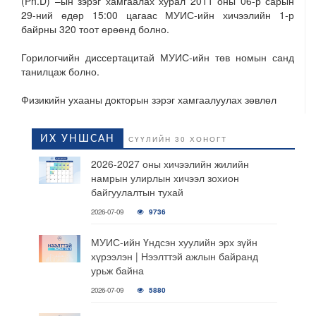
(Ph.D) –ын зэрэг хамгаалах хурал 2011 оны 06-р сарын
29-ний өдөр 15:00 цагаас МУИС-ийн хичээлийн 1-р
байрны 320 тоот өрөөнд болно.
Горилогчийн диссертацитай МУИС-ийн төв номын санд
танилцаж болно.
Физикийн ухааны докторын зэрэг хамгаалуулах зөвлөл
ИХ УНШСАН
СҮҮЛИЙН 30 ХОНОГТ
2026-2027 оны хичээлийн жилийн
намрын улирлын хичээл зохион
байгуулалтын тухай
2026-07-09
9736
МУИС-ийн Үндсэн хуулийн эрх зүйн
хүрээлэн | Нээлттэй ажлын байранд
урьж байна
2026-07-09
5880