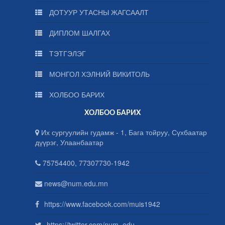
ДОТУУР УТАСНЫ ЖАГСААЛТ
ДИПЛОМ ШАЛГАХ
ТЭТГЭЛЭГ
МОНГОЛ ХЭЛНИЙ ВИКИТОЛЬ
ХОЛБОО БАРИХ
ХОЛБОО БАРИХ
Их сургуулийн гудамж - 1, Бага тойруу, Сүхбаатар
дүүрэг, Улаанбаатар
75754400, 77307730-1942
news@num.edu.mn
https://www.facebook.com/muis1942
https://twitter.com/num_edu