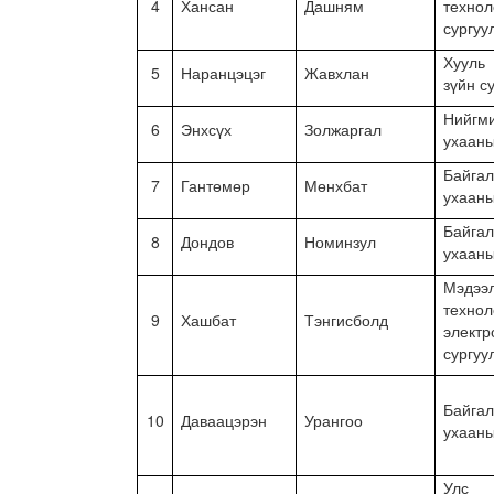
4
Хансан
Дашням
технол
сургуу
Хууль
5
Наранцэцэг
Жавхлан
зүйн с
Нийгм
6
Энхсүх
Золжаргал
ухаан
Байга
7
Гантөмөр
Мөнхбат
ухаан
Байга
8
Дондов
Номинзул
ухаан
Мэдээ
технол
9
Хашбат
Тэнгисболд
электр
сургуу
Байга
10
Даваацэрэн
Урангоо
ухаан
Улс