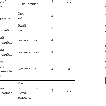
огийн
4
3.6
инженерчлэл
ль
Эрх
4
3.6
ургууль
зүй
ийн
Эдийн
3
3.6
ы салбар
засаг
лийн
Биотехнологи
4
3.8
ы салбар
лийн
Биотехнологи
4
3.5
ы салбар
ллийн
оги,
Электроник
4
4
оникийн
ль
Хот
лийн
ба бүс
4
3.5
ы салбар
нутгийн
төлөвлөлт