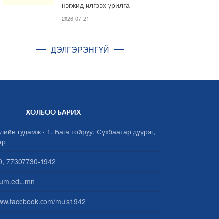
нэгжид илгээх урилга
2026-07-21
ДЭЛГЭРЭНГҮЙ
ХОЛБОО БАРИХ
лийн гудамж - 1, Бага тойруу, Сүхбаатар дүүрэг,
ар
, 77307730-1942
um.edu.mn
www.facebook.com/muis1942