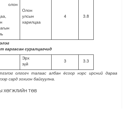
, олон
Олон
аа,
улсын
4
3.8
йн
харилцаа
лагын
ль
элэг
лт гаргасан суралцагчид
Эрх
3
3.3
зүй
гэлэг олгогч талаас албан ёсоор нэрс ирсний дараа
ээр сард зохион байгуулна.
 ХӨГЖЛИЙН ТӨВ