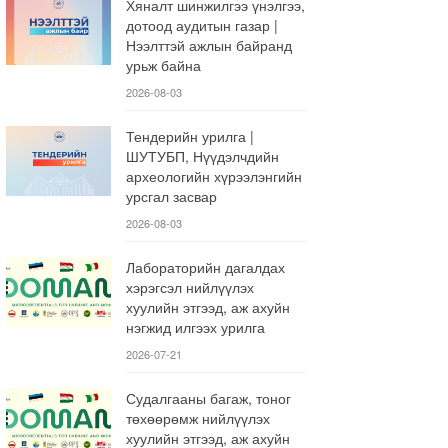
Хяналт шинжилгээ үнэлгээ,
дотоод аудитын газар |
Нээлттэй ажлын байранд
урьж байна
2026-08-03
Тендерийн урилга |
ШУТУБП, Нүүдэлчдийн
археологийн хүрээлэнгийн
урсгал засвар
2026-08-03
Лабораторийн дагалдах
хэрэгсэл нийлүүлэх
хуулийн этгээд, аж ахуйн
нэгжид илгээх урилга
2026-07-21
Судалгааны багаж, тоног
төхөөрөмж нийлүүлэх
хуулийн этгээд, аж ахуйн