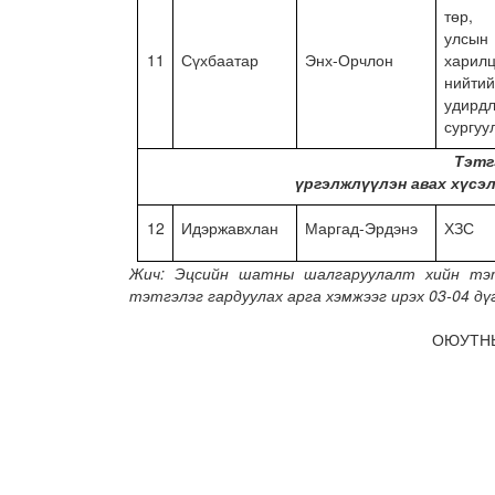
төр
улсын
11
Сүхбаатар
Энх-Орчлон
харилц
нийти
удирд
сургуу
Тэтг
үргэлжлүүлэн авах хүсэ
12
Идэржавхлан
Маргад-Эрдэнэ
ХЗС
Жич: Эцсийн шатны шалгаруулалт хийн тэт
тэтгэлэг гардуулах арга хэмжээг ирэх 03-04 дүг
ОЮУТНЫ