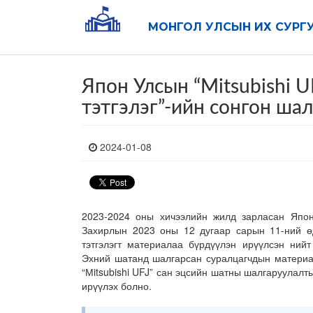
МОНГОЛ УЛСЫН ИХ СУРГ
Япон Улсын “Мitsubishi 
тэтгэлэг”-ийн сонгон ша
2024-01-08
2023-2024 оны хичээлийн жилд зарласан Япон 
Захирлын 2023 оны 12 дугаар сарын 11-ний ө
тэтгэлэгт материалаа бүрдүүлэн ирүүлсэн нийт
Эхний шатанд шалгарсан суралцагчдын материалы
“Мitsubishi UFJ” сан эцсийн шатны шалгаруулал
ирүүлэх болно.