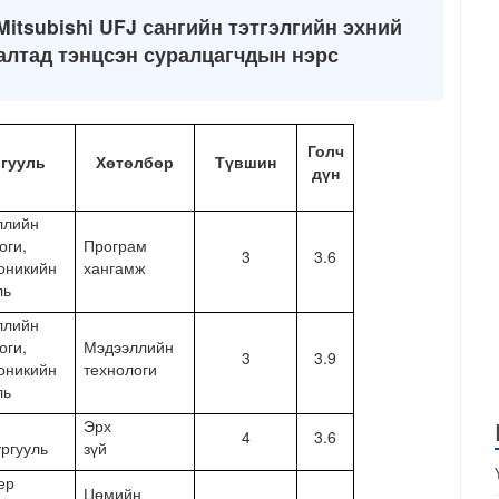
itsubishi UFJ сангийн тэтгэлгийн эхний
алтад тэнцсэн суралцагчдын нэрс
Голч
гууль
Хөтөлбөр
Түвшин
дүн
ллийн
оги,
Програм
3
3.6
оникийн
хангамж
ль
ллийн
оги,
Мэдээллийн
3
3.9
оникийн
технологи
ль
Эрх
4
3.6
ургууль
зүй
ер
Цөмийн