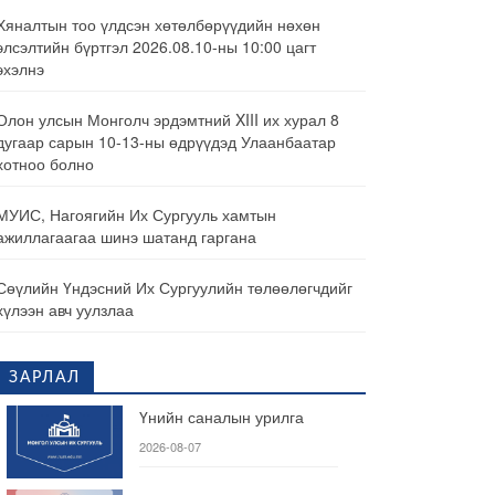
Хяналтын тоо үлдсэн хөтөлбөрүүдийн нөхөн
элсэлтийн бүртгэл 2026.08.10-ны 10:00 цагт
эхэлнэ
Олон улсын Монголч эрдэмтний XIII их хурал 8
дугаар сарын 10-13-ны өдрүүдэд Улаанбаатар
хотноо болно
МУИС, Нагоягийн Их Сургууль хамтын
ажиллагаагаа шинэ шатанд гаргана
Сөүлийн Үндэсний Их Сургуулийн төлөөлөгчдийг
хүлээн авч уулзлаа
ЗАРЛАЛ
Үнийн саналын урилга
2026-08-07