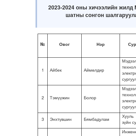
2023-2024 оны хичээлийн жилд M
шатны сонгон шалгаруул
№
Овог
Нэр
Сур
Мэдээ
технол
1
Айбек
Аймөлдир
электр
сургуу
Мэдээ
технол
2
Тэмүүжин
Болор
электр
сургуу
Хууль
3
Энхтүвшин
Бямбадулам
зүйн с
Инжен