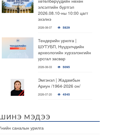
хөтөлбөрүүдийн нөхөн
элсэлтийн бүртгэл
2026.08.10-ны 10:00 цагт
эхэлнэ
2026-08-07
5829
Тендерийн урилга |
ШУТУБП, Нүүдэлчдийн
археологийн хүрээлэнгийн
урсгал засвар
2026-08-03
5095
Эмгэнэл | Жадамбын
Ариун /1964-2026 он/
2026-07-20
4545
ШИНЭ МЭДЭЭ
Үнийн саналын урилга