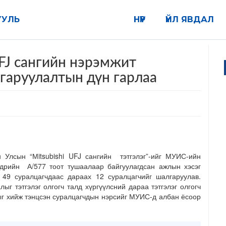
УУЛЬ
НҮҮР
ҮЙЛ ЯВДАЛ
UFJ сангийн нэрэмжит
лгаруулалтын дүн гарлаа
Улсын “Мitsubishi UFJ сангийн тэтгэлэг”-ийг МУИС-ийн
дрийн А/577 тоот тушаалаар байгуулагдсан ажлын хэсэг
 49 суралцагчдаас дараах 12 суралцагчийг шалгаруулав.
г тэтгэлэг олгогч талд хүргүүлсний дараа тэтгэлэг олгогч
тыг хийж тэнцсэн суралцагчдын нэрсийг МУИС-д албан ёсоор