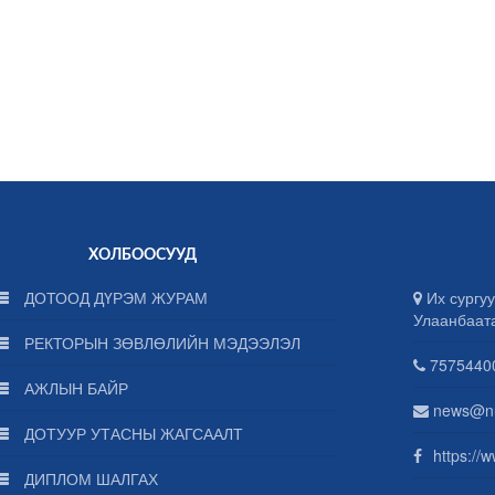
ХОЛБООСУУД
ДОТООД ДҮРЭМ ЖУРАМ
Их сургуу
Улаанбаат
РЕКТОРЫН ЗӨВЛӨЛИЙН МЭДЭЭЛЭЛ
75754400
АЖЛЫН БАЙР
news@n
ДОТУУР УТАСНЫ ЖАГСААЛТ
https://
ДИПЛОМ ШАЛГАХ