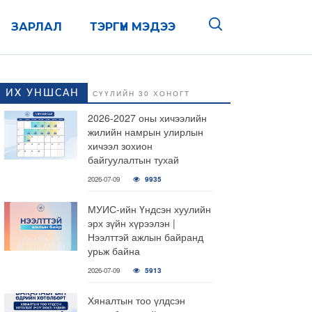
ЗАРЛАЛ
ТЭРГҮҮН МЭДЭЭ
ИХ УНШСАН
СҮҮЛИЙН 30 ХОНОГТ
2026-2027 оны хичээлийн
жилийн намрын улирлын
хичээл зохион
байгуулалтын тухай
2026-07-09
9935
МУИС-ийн Үндсэн хуулийн
эрх зүйн хүрээлэн |
Нээлттэй ажлын байранд
урьж байна
2026-07-09
5913
Хяналтын тоо үлдсэн