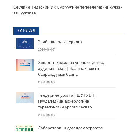
Сөүлийн Үндэсний Их Сургуулийн төлөөлөгчдийг хүлээн
авч уулзлаа
ЗАРЛАЛ
Үнийн саналын урилга
2026-08-07
Хяналт шинжилгээ үнэлгээ, дотоод
аудитын газар | Нээлттэй ажлын
байранд урьж байна
2026-08-03
Тендерийн урилга | ШУТУБП,
Нүүдэлчдийн археологийн
хүрээлэнгийн урсгал засвар
2026-08-03
Лабораторийн дагалдах хэрэгсэл