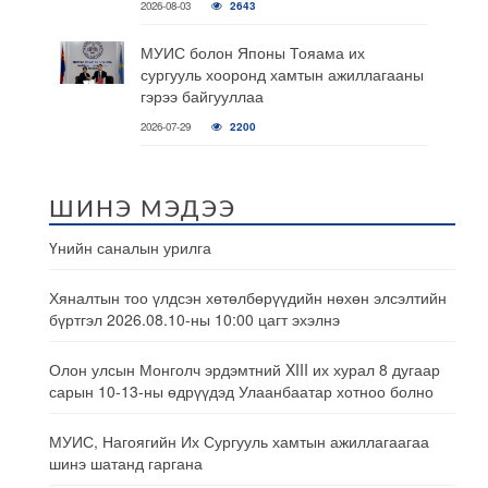
2026-08-03
2643
МУИС болон Японы Тояама их
сургууль хооронд хамтын ажиллагааны
гэрээ байгууллаа
2026-07-29
2200
ШИНЭ МЭДЭЭ
Үнийн саналын урилга
Хяналтын тоо үлдсэн хөтөлбөрүүдийн нөхөн элсэлтийн
бүртгэл 2026.08.10-ны 10:00 цагт эхэлнэ
Олон улсын Монголч эрдэмтний XIII их хурал 8 дугаар
сарын 10-13-ны өдрүүдэд Улаанбаатар хотноо болно
МУИС, Нагоягийн Их Сургууль хамтын ажиллагаагаа
шинэ шатанд гаргана