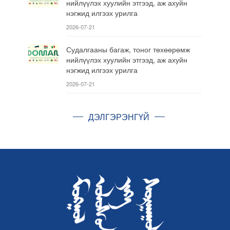
нийлүүлэх хуулийн этгээд, аж ахуйн
нэгжид илгээх урилга
2026-07-21
Судалгааны багаж, тоног төхөөрөмж
нийлүүлэх хуулийн этгээд, аж ахуйн
нэгжид илгээх урилга
2026-07-21
ДЭЛГЭРЭНГҮЙ