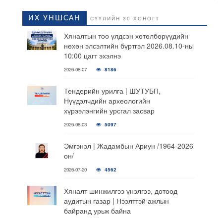
ИХ УНШСАН
СҮҮЛИЙН 30 ХОНОГТ
Хяналтын тоо үлдсэн хөтөлбөрүүдийн
нөхөн элсэлтийн бүртгэл 2026.08.10-ны
10:00 цагт эхэлнэ
2026-08-07
8186
Тендерийн урилга | ШУТУБП,
Нүүдэлчдийн археологийн
хүрээлэнгийн урсгал засвар
2026-08-03
5097
Эмгэнэл | Жадамбын Ариун /1964-2026
он/
2026-07-20
4562
Хяналт шинжилгээ үнэлгээ, дотоод
аудитын газар | Нээлттэй ажлын
байранд урьж байна