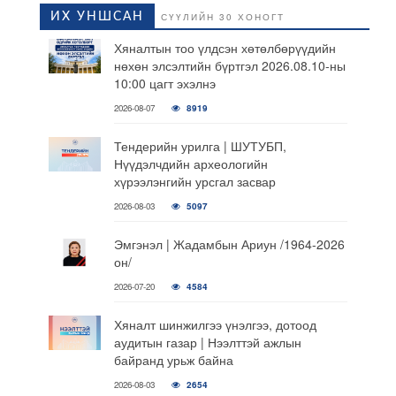
ИХ УНШСАН
СҮҮЛИЙН 30 ХОНОГТ
Хяналтын тоо үлдсэн хөтөлбөрүүдийн
нөхөн элсэлтийн бүртгэл 2026.08.10-ны
10:00 цагт эхэлнэ
2026-08-07
8919
Тендерийн урилга | ШУТУБП,
Нүүдэлчдийн археологийн
хүрээлэнгийн урсгал засвар
2026-08-03
5097
Эмгэнэл | Жадамбын Ариун /1964-2026
он/
2026-07-20
4584
Хяналт шинжилгээ үнэлгээ, дотоод
аудитын газар | Нээлттэй ажлын
байранд урьж байна
2026-08-03
2654