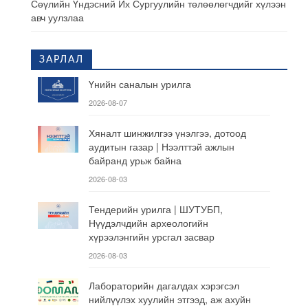
Сөүлийн Үндэсний Их Сургуулийн төлөөлөгчдийг хүлээн
авч уулзлаа
ЗАРЛАЛ
Үнийн саналын урилга
2026-08-07
Хяналт шинжилгээ үнэлгээ, дотоод
аудитын газар | Нээлттэй ажлын
байранд урьж байна
2026-08-03
Тендерийн урилга | ШУТУБП,
Нүүдэлчдийн археологийн
хүрээлэнгийн урсгал засвар
2026-08-03
Лабораторийн дагалдах хэрэгсэл
нийлүүлэх хуулийн этгээд, аж ахуйн