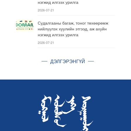
нэгжид илгээх урилга
2026-07-21
Судалгааны багаж, тоног төхөөрөмж
нийлүүлэх хуулийн этгээд, аж ахуйн
нэгжид илгээх урилга
2026-07-21
ДЭЛГЭРЭНГҮЙ