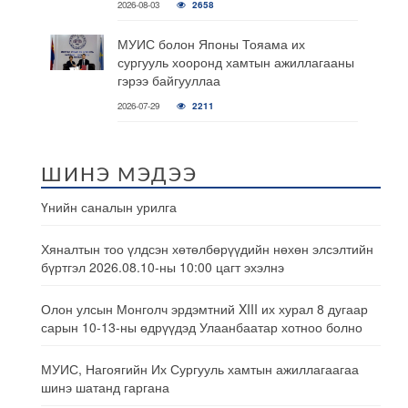
2026-08-03
2658
МУИС болон Японы Тояама их
сургууль хооронд хамтын ажиллагааны
гэрээ байгууллаа
2026-07-29
2211
ШИНЭ МЭДЭЭ
Үнийн саналын урилга
Хяналтын тоо үлдсэн хөтөлбөрүүдийн нөхөн элсэлтийн
бүртгэл 2026.08.10-ны 10:00 цагт эхэлнэ
Олон улсын Монголч эрдэмтний XIII их хурал 8 дугаар
сарын 10-13-ны өдрүүдэд Улаанбаатар хотноо болно
МУИС, Нагоягийн Их Сургууль хамтын ажиллагаагаа
шинэ шатанд гаргана