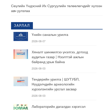
Сөүлийн Үндэсний Их Сургуулийн төлөөлөгчдийг хүлээн
авч уулзлаа
ЗАРЛАЛ
Үнийн саналын урилга
2026-08-07
Хяналт шинжилгээ үнэлгээ, дотоод
аудитын газар | Нээлттэй ажлын
байранд урьж байна
2026-08-03
Тендерийн урилга | ШУТУБП,
Нүүдэлчдийн археологийн
хүрээлэнгийн урсгал засвар
2026-08-03
Лабораторийн дагалдах хэрэгсэл