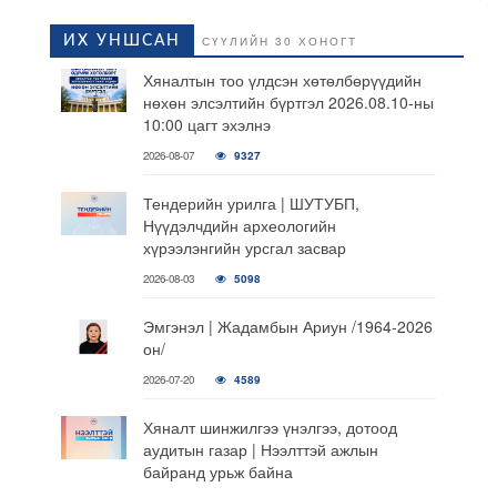
ИХ УНШСАН
СҮҮЛИЙН 30 ХОНОГТ
Хяналтын тоо үлдсэн хөтөлбөрүүдийн
нөхөн элсэлтийн бүртгэл 2026.08.10-ны
10:00 цагт эхэлнэ
2026-08-07
9327
Тендерийн урилга | ШУТУБП,
Нүүдэлчдийн археологийн
хүрээлэнгийн урсгал засвар
2026-08-03
5098
Эмгэнэл | Жадамбын Ариун /1964-2026
он/
2026-07-20
4589
Хяналт шинжилгээ үнэлгээ, дотоод
аудитын газар | Нээлттэй ажлын
байранд урьж байна