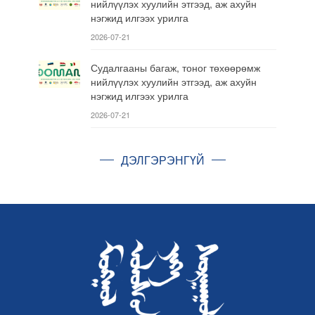
нийлүүлэх хуулийн этгээд, аж ахуйн
нэгжид илгээх урилга
2026-07-21
Судалгааны багаж, тоног төхөөрөмж
нийлүүлэх хуулийн этгээд, аж ахуйн
нэгжид илгээх урилга
2026-07-21
ДЭЛГЭРЭНГҮЙ