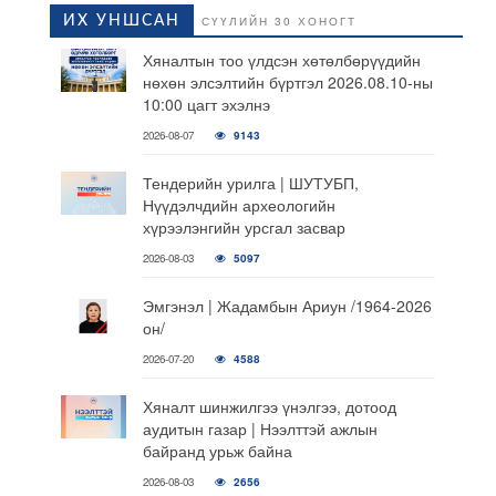
ИХ УНШСАН
СҮҮЛИЙН 30 ХОНОГТ
Хяналтын тоо үлдсэн хөтөлбөрүүдийн
нөхөн элсэлтийн бүртгэл 2026.08.10-ны
10:00 цагт эхэлнэ
2026-08-07
9143
Тендерийн урилга | ШУТУБП,
Нүүдэлчдийн археологийн
хүрээлэнгийн урсгал засвар
2026-08-03
5097
Эмгэнэл | Жадамбын Ариун /1964-2026
он/
2026-07-20
4588
Хяналт шинжилгээ үнэлгээ, дотоод
аудитын газар | Нээлттэй ажлын
байранд урьж байна
2026-08-03
2656