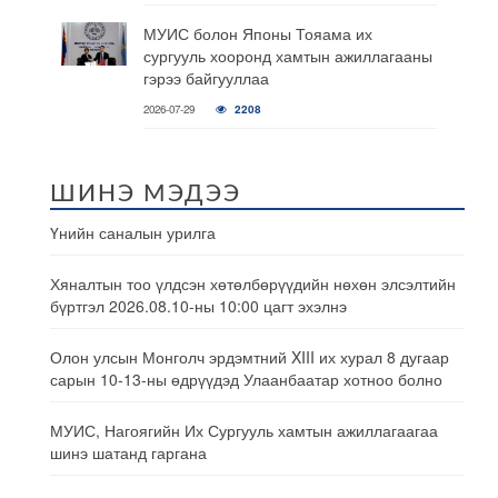
МУИС болон Японы Тояама их
сургууль хооронд хамтын ажиллагааны
гэрээ байгууллаа
2026-07-29
2208
ШИНЭ МЭДЭЭ
Үнийн саналын урилга
Хяналтын тоо үлдсэн хөтөлбөрүүдийн нөхөн элсэлтийн
бүртгэл 2026.08.10-ны 10:00 цагт эхэлнэ
Олон улсын Монголч эрдэмтний XIII их хурал 8 дугаар
сарын 10-13-ны өдрүүдэд Улаанбаатар хотноо болно
МУИС, Нагоягийн Их Сургууль хамтын ажиллагаагаа
шинэ шатанд гаргана