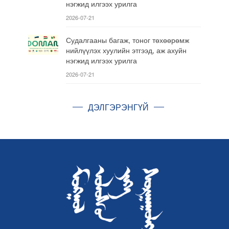
нэгжид илгээх урилга
2026-07-21
Судалгааны багаж, тоног төхөөрөмж
нийлүүлэх хуулийн этгээд, аж ахуйн
нэгжид илгээх урилга
2026-07-21
ДЭЛГЭРЭНГҮЙ