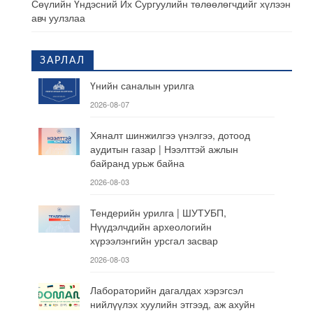
Сөүлийн Үндэсний Их Сургуулийн төлөөлөгчдийг хүлээн
авч уулзлаа
ЗАРЛАЛ
Үнийн саналын урилга
2026-08-07
Хяналт шинжилгээ үнэлгээ, дотоод
аудитын газар | Нээлттэй ажлын
байранд урьж байна
2026-08-03
Тендерийн урилга | ШУТУБП,
Нүүдэлчдийн археологийн
хүрээлэнгийн урсгал засвар
2026-08-03
Лабораторийн дагалдах хэрэгсэл
нийлүүлэх хуулийн этгээд, аж ахуйн