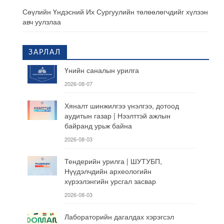
Сөүлийн Үндэсний Их Сургуулийн төлөөлөгчдийг хүлээн
авч уулзлаа
ЗАРЛАЛ
Үнийн саналын урилга
2026-08-07
Хяналт шинжилгээ үнэлгээ, дотоод
аудитын газар | Нээлттэй ажлын
байранд урьж байна
2026-08-03
Тендерийн урилга | ШУТУБП,
Нүүдэлчдийн археологийн
хүрээлэнгийн урсгал засвар
2026-08-03
Лабораторийн дагалдах хэрэгсэл