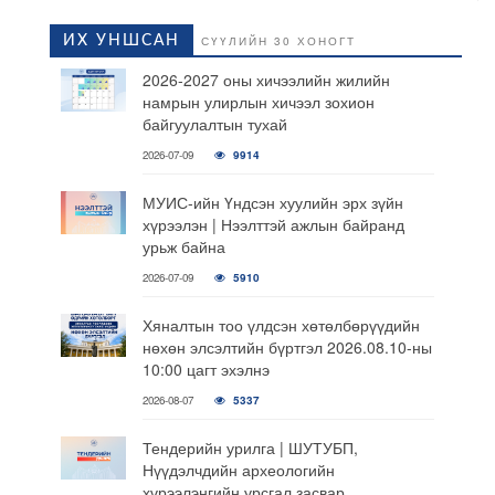
ИХ УНШСАН
СҮҮЛИЙН 30 ХОНОГТ
2026-2027 оны хичээлийн жилийн
намрын улирлын хичээл зохион
байгуулалтын тухай
2026-07-09
9914
МУИС-ийн Үндсэн хуулийн эрх зүйн
хүрээлэн | Нээлттэй ажлын байранд
урьж байна
2026-07-09
5910
Хяналтын тоо үлдсэн хөтөлбөрүүдийн
нөхөн элсэлтийн бүртгэл 2026.08.10-ны
10:00 цагт эхэлнэ
2026-08-07
5337
Тендерийн урилга | ШУТУБП,
Нүүдэлчдийн археологийн
хүрээлэнгийн урсгал засвар