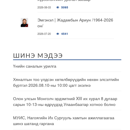
2026-08-03
5095
Эмгэнэл | Жадамбын Ариун /1964-2026
он/
2026-07-20
4541
ШИНЭ МЭДЭЭ
Үнийн саналын урилга
Хяналтын тоо үлдсэн хөтөлбөрүүдийн нөхөн элсэлтийн
бүртгэл 2026.08.10-ны 10:00 цагт эхэлнэ
Олон улсын Монголч эрдэмтний XIII их хурал 8 дугаар
сарын 10-13-ны өдрүүдэд Улаанбаатар хотноо болно
МУИС, Нагоягийн Их Сургууль хамтын ажиллагаагаа
шинэ шатанд гаргана