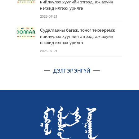
нийлүүлэх хуулийн этгээд, аж ахуйн
нэгжид илгээх урилга
2026-07-21
Судалгааны багаж, тоног төхөөрөмж
нийлүүлэх хуулийн этгээд, аж ахуйн
нэгжид илгээх урилга
2026-07-21
ДЭЛГЭРЭНГҮЙ