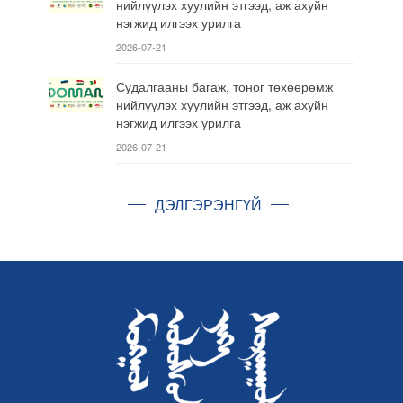
нийлүүлэх хуулийн этгээд, аж ахуйн
нэгжид илгээх урилга
2026-07-21
Судалгааны багаж, тоног төхөөрөмж
нийлүүлэх хуулийн этгээд, аж ахуйн
нэгжид илгээх урилга
2026-07-21
ДЭЛГЭРЭНГҮЙ