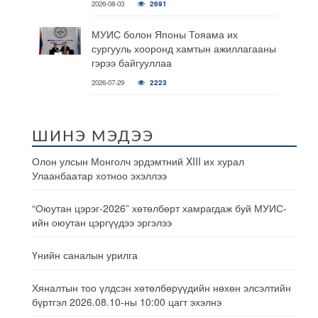
2026-08-03
2691
МУИС болон Японы Тояама их
сургууль хооронд хамтын ажиллагааны
гэрээ байгууллаа
2026-07-29
2223
ШИНЭ МЭДЭЭ
Олон улсын Монголч эрдэмтний XIII их хурал
Улаанбаатар хотноо эхэллээ
“Оюутан цэрэг-2026” хөтөлбөрт хамрагдаж буй МУИС-
ийн оюутан цэргүүдээ эргэлээ
Үнийн саналын урилга
Хяналтын тоо үлдсэн хөтөлбөрүүдийн нөхөн элсэлтийн
бүртгэл 2026.08.10-ны 10:00 цагт эхэлнэ