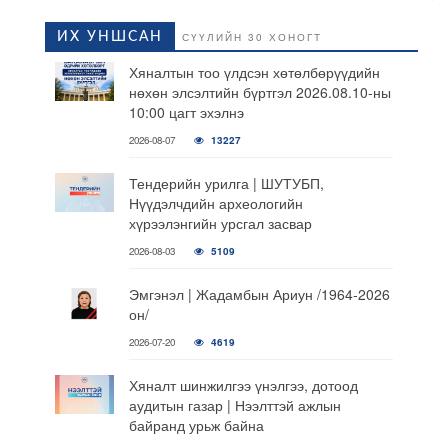
ИХ УНШСАН
СҮҮЛИЙН 30 ХОНОГТ
Хяналтын тоо үлдсэн хөтөлбөрүүдийн
нөхөн элсэлтийн бүртгэл 2026.08.10-ны
10:00 цагт эхэлнэ
2026-08-07
13227
Тендерийн урилга | ШУТУБП,
Нүүдэлчдийн археологийн
хүрээлэнгийн урсгал засвар
2026-08-03
5109
Эмгэнэл | Жадамбын Ариун /1964-2026
он/
2026-07-20
4619
Хяналт шинжилгээ үнэлгээ, дотоод
аудитын газар | Нээлттэй ажлын
байранд урьж байна