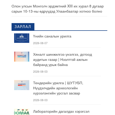
Олон улсын Монголч эрдэмтний XIII их хурал 8 дугаар
сарын 10-13-ны өдрүүдэд Улаанбаатар хотноо болно
ЗАРЛАЛ
Үнийн саналын урилга
2026-08-07
Хяналт шинжилгээ үнэлгээ, дотоод
аудитын газар | Нээлттэй ажлын
байранд урьж байна
2026-08-03
Тендерийн урилга | ШУТУБП,
Нүүдэлчдийн археологийн
хүрээлэнгийн урсгал засвар
2026-08-03
Лабораторийн дагалдах хэрэгсэл