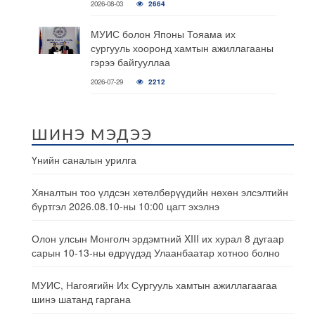
2026-08-03
2664
МУИС болон Японы Тояама их
сургууль хооронд хамтын ажиллагааны
гэрээ байгууллаа
2026-07-29
2212
ШИНЭ МЭДЭЭ
Үнийн саналын урилга
Хяналтын тоо үлдсэн хөтөлбөрүүдийн нөхөн элсэлтийн
бүртгэл 2026.08.10-ны 10:00 цагт эхэлнэ
Олон улсын Монголч эрдэмтний XIII их хурал 8 дугаар
сарын 10-13-ны өдрүүдэд Улаанбаатар хотноо болно
МУИС, Нагоягийн Их Сургууль хамтын ажиллагаагаа
шинэ шатанд гаргана