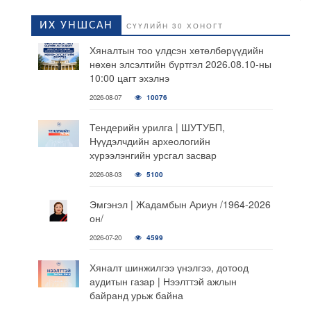
ИХ УНШСАН
СҮҮЛИЙН 30 ХОНОГТ
Хяналтын тоо үлдсэн хөтөлбөрүүдийн
нөхөн элсэлтийн бүртгэл 2026.08.10-ны
10:00 цагт эхэлнэ
2026-08-07
10076
Тендерийн урилга | ШУТУБП,
Нүүдэлчдийн археологийн
хүрээлэнгийн урсгал засвар
2026-08-03
5100
Эмгэнэл | Жадамбын Ариун /1964-2026
он/
2026-07-20
4599
Хяналт шинжилгээ үнэлгээ, дотоод
аудитын газар | Нээлттэй ажлын
байранд урьж байна