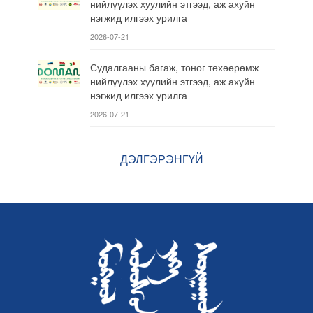
нийлүүлэх хуулийн этгээд, аж ахуйн
нэгжид илгээх урилга
2026-07-21
Судалгааны багаж, тоног төхөөрөмж
нийлүүлэх хуулийн этгээд, аж ахуйн
нэгжид илгээх урилга
2026-07-21
ДЭЛГЭРЭНГҮЙ