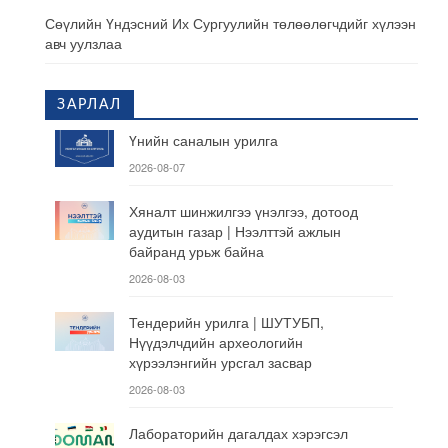
Сөүлийн Үндэсний Их Сургуулийн төлөөлөгчдийг хүлээн
авч уулзлаа
ЗАРЛАЛ
Үнийн саналын урилга
2026-08-07
Хяналт шинжилгээ үнэлгээ, дотоод
аудитын газар | Нээлттэй ажлын
байранд урьж байна
2026-08-03
Тендерийн урилга | ШУТУБП,
Нүүдэлчдийн археологийн
хүрээлэнгийн урсгал засвар
2026-08-03
Лабораторийн дагалдах хэрэгсэл