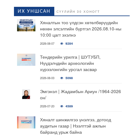
ИХ УНШСАН
СҮҮЛИЙН 30 ХОНОГТ
Хяналтын тоо үлдсэн хөтөлбөрүүдийн
нөхөн элсэлтийн бүртгэл 2026.08.10-ны
10:00 цагт эхэлнэ
2026-08-07
9284
Тендерийн урилга | ШУТУБП,
Нүүдэлчдийн археологийн
хүрээлэнгийн урсгал засвар
2026-08-03
5098
Эмгэнэл | Жадамбын Ариун /1964-2026
он/
2026-07-20
4589
Хяналт шинжилгээ үнэлгээ, дотоод
аудитын газар | Нээлттэй ажлын
байранд урьж байна