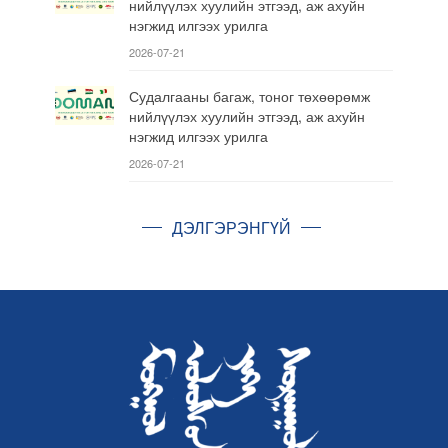
нийлүүлэх хуулийн этгээд, аж ахуйн
нэгжид илгээх урилга
2026-07-21
Судалгааны багаж, тоног төхөөрөмж
нийлүүлэх хуулийн этгээд, аж ахуйн
нэгжид илгээх урилга
2026-07-21
ДЭЛГЭРЭНГҮЙ