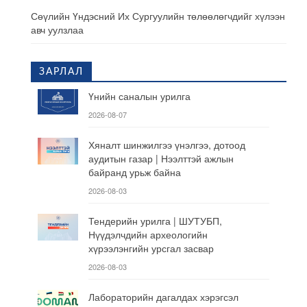
Сөүлийн Үндэсний Их Сургуулийн төлөөлөгчдийг хүлээн
авч уулзлаа
ЗАРЛАЛ
Үнийн саналын урилга
2026-08-07
Хяналт шинжилгээ үнэлгээ, дотоод
аудитын газар | Нээлттэй ажлын
байранд урьж байна
2026-08-03
Тендерийн урилга | ШУТУБП,
Нүүдэлчдийн археологийн
хүрээлэнгийн урсгал засвар
2026-08-03
Лабораторийн дагалдах хэрэгсэл