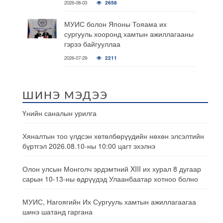
2026-08-03
2658
МУИС болон Японы Тояама их
сургууль хооронд хамтын ажиллагааны
гэрээ байгууллаа
2026-07-29
2211
ШИНЭ МЭДЭЭ
Үнийн саналын урилга
Хяналтын тоо үлдсэн хөтөлбөрүүдийн нөхөн элсэлтийн
бүртгэл 2026.08.10-ны 10:00 цагт эхэлнэ
Олон улсын Монголч эрдэмтний XIII их хурал 8 дугаар
сарын 10-13-ны өдрүүдэд Улаанбаатар хотноо болно
МУИС, Нагоягийн Их Сургууль хамтын ажиллагаагаа
шинэ шатанд гаргана