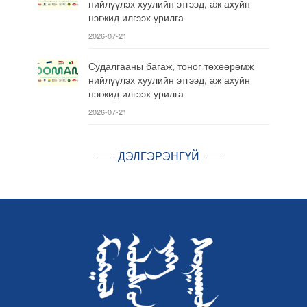
нийлүүлэх хуулийн этгээд, аж ахуйн
нэгжид илгээх урилга
2026-07-21
Судалгааны багаж, тоног төхөөрөмж
нийлүүлэх хуулийн этгээд, аж ахуйн
нэгжид илгээх урилга
2026-07-21
ДЭЛГЭРЭНГҮЙ