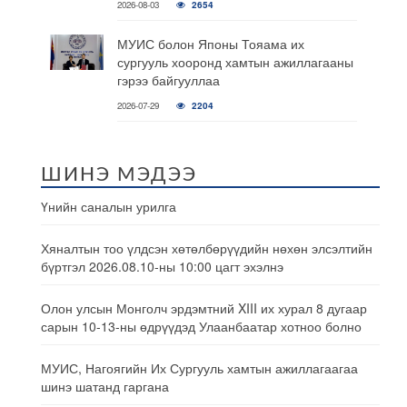
2026-08-03
2654
МУИС болон Японы Тояама их
сургууль хооронд хамтын ажиллагааны
гэрээ байгууллаа
2026-07-29
2204
ШИНЭ МЭДЭЭ
Үнийн саналын урилга
Хяналтын тоо үлдсэн хөтөлбөрүүдийн нөхөн элсэлтийн
бүртгэл 2026.08.10-ны 10:00 цагт эхэлнэ
Олон улсын Монголч эрдэмтний XIII их хурал 8 дугаар
сарын 10-13-ны өдрүүдэд Улаанбаатар хотноо болно
МУИС, Нагоягийн Их Сургууль хамтын ажиллагаагаа
шинэ шатанд гаргана