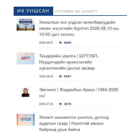
ИХ УНШСАН
СҮҮЛИЙН 30 ХОНОГТ
Хяналтын тоо үлдсэн хөтөлбөрүүдийн
нөхөн элсэлтийн бүртгэл 2026.08.10-ны
10:00 цагт эхэлнэ
2026-08-07
8650
Тендерийн урилга | ШУТУБП,
Нүүдэлчдийн археологийн
хүрээлэнгийн урсгал засвар
2026-08-03
5097
Эмгэнэл | Жадамбын Ариун /1964-2026
он/
2026-07-20
4576
Хяналт шинжилгээ үнэлгээ, дотоод
аудитын газар | Нээлттэй ажлын
байранд урьж байна