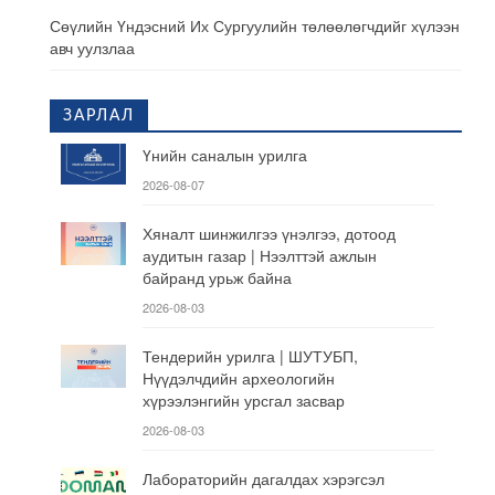
Сөүлийн Үндэсний Их Сургуулийн төлөөлөгчдийг хүлээн
авч уулзлаа
ЗАРЛАЛ
Үнийн саналын урилга
2026-08-07
Хяналт шинжилгээ үнэлгээ, дотоод
аудитын газар | Нээлттэй ажлын
байранд урьж байна
2026-08-03
Тендерийн урилга | ШУТУБП,
Нүүдэлчдийн археологийн
хүрээлэнгийн урсгал засвар
2026-08-03
Лабораторийн дагалдах хэрэгсэл