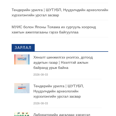
Тендерийн урилга | ШУТУБП, Нүүдэлчдийн археологийн
хүрээлэнгийн урсгал засвар
МУИС болон Японы Тояама их сургууль хооронд
хамтын ажиллагааны гэрээ байгууллаа
ЗАРЛАЛ
Хяналт шинжилгээ үнэлгээ, дотоод
аудитын газар | Нээлттэй ажлын
байранд урьж байна
2026-08-03
Тендерийн урилга | ШУТУБП,
Нүүдэлчдийн археологийн
хүрээлэнгийн урсгал засвар
2026-08-03
Лабораторийн дагалдах хэрэгсэл