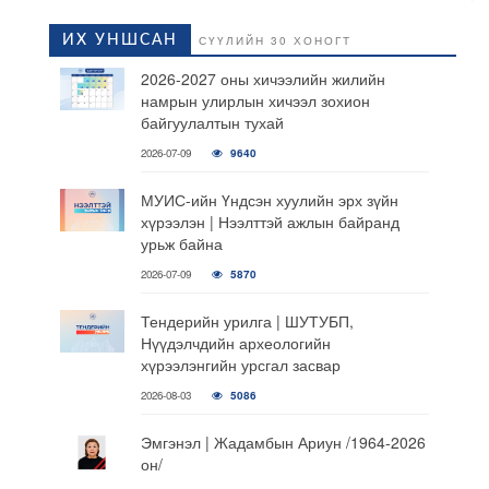
ИХ УНШСАН
СҮҮЛИЙН 30 ХОНОГТ
2026-2027 оны хичээлийн жилийн
намрын улирлын хичээл зохион
байгуулалтын тухай
2026-07-09
9640
МУИС-ийн Үндсэн хуулийн эрх зүйн
хүрээлэн | Нээлттэй ажлын байранд
урьж байна
2026-07-09
5870
Тендерийн урилга | ШУТУБП,
Нүүдэлчдийн археологийн
хүрээлэнгийн урсгал засвар
2026-08-03
5086
Эмгэнэл | Жадамбын Ариун /1964-2026
он/