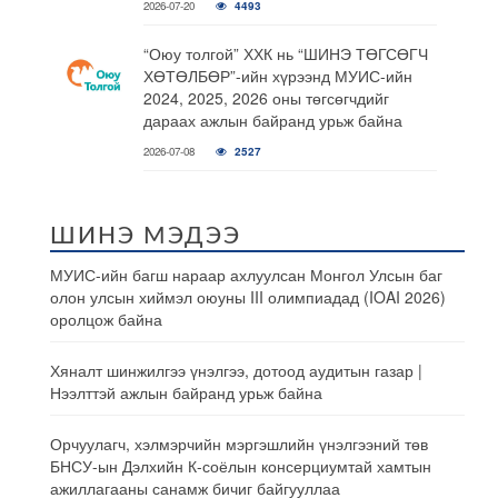
2026-07-20
4493
“Оюу толгой” ХХК нь “ШИНЭ ТӨГСӨГЧ
ХӨТӨЛБӨР”-ийн хүрээнд МУИС-ийн
2024, 2025, 2026 оны төгсөгчдийг
дараах ажлын байранд урьж байна
2026-07-08
2527
ШИНЭ МЭДЭЭ
МУИС-ийн багш нараар ахлуулсан Монгол Улсын баг
олон улсын хиймэл оюуны III олимпиадад (IOAI 2026)
оролцож байна
Хяналт шинжилгээ үнэлгээ, дотоод аудитын газар |
Нээлттэй ажлын байранд урьж байна
Орчуулагч, хэлмэрчийн мэргэшлийн үнэлгээний төв
БНСУ-ын Дэлхийн К-соёлын консерциумтай хамтын
ажиллагааны санамж бичиг байгууллаа