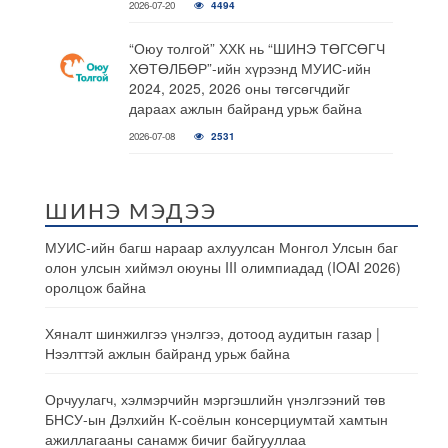
2026-07-20
4494
“Оюу толгой” ХХК нь “ШИНЭ ТӨГСӨГЧ
ХӨТӨЛБӨР”-ийн хүрээнд МУИС-ийн
2024, 2025, 2026 оны төгсөгчдийг
дараах ажлын байранд урьж байна
2026-07-08
2531
ШИНЭ МЭДЭЭ
МУИС-ийн багш нараар ахлуулсан Монгол Улсын баг
олон улсын хиймэл оюуны III олимпиадад (IOAI 2026)
оролцож байна
Хяналт шинжилгээ үнэлгээ, дотоод аудитын газар |
Нээлттэй ажлын байранд урьж байна
Орчуулагч, хэлмэрчийн мэргэшлийн үнэлгээний төв
БНСУ-ын Дэлхийн К-соёлын консерциумтай хамтын
ажиллагааны санамж бичиг байгууллаа