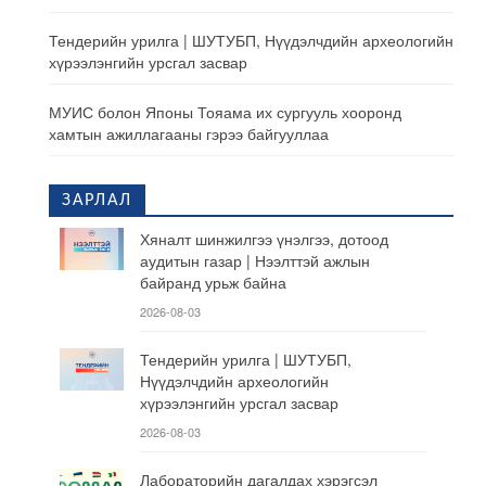
Тендерийн урилга | ШУТУБП, Нүүдэлчдийн археологийн
хүрээлэнгийн урсгал засвар
МУИС болон Японы Тояама их сургууль хооронд
хамтын ажиллагааны гэрээ байгууллаа
ЗАРЛАЛ
Хяналт шинжилгээ үнэлгээ, дотоод
аудитын газар | Нээлттэй ажлын
байранд урьж байна
2026-08-03
Тендерийн урилга | ШУТУБП,
Нүүдэлчдийн археологийн
хүрээлэнгийн урсгал засвар
2026-08-03
Лабораторийн дагалдах хэрэгсэл