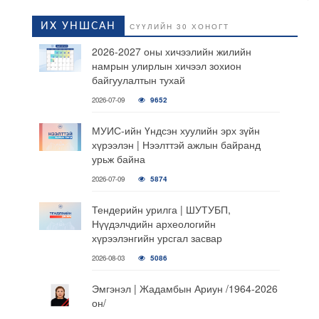
ИХ УНШСАН
СҮҮЛИЙН 30 ХОНОГТ
2026-2027 оны хичээлийн жилийн
намрын улирлын хичээл зохион
байгуулалтын тухай
2026-07-09
9652
МУИС-ийн Үндсэн хуулийн эрх зүйн
хүрээлэн | Нээлттэй ажлын байранд
урьж байна
2026-07-09
5874
Тендерийн урилга | ШУТУБП,
Нүүдэлчдийн археологийн
хүрээлэнгийн урсгал засвар
2026-08-03
5086
Эмгэнэл | Жадамбын Ариун /1964-2026
он/