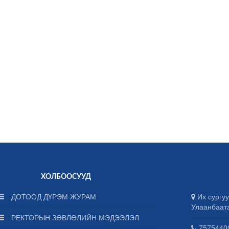
ХОЛБООСУУД
ДОТООД ДҮРЭМ ЖУРАМ
Их сургуу
Улаанбаат
РЕКТОРЫН ЗӨВЛӨЛИЙН МЭДЭЭЛЭЛ
75754400