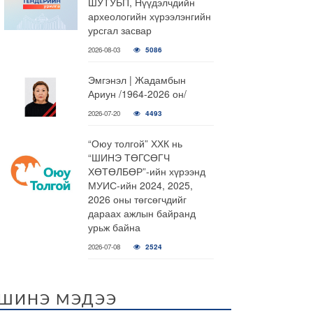
ШУТУБП, Нүүдэлчдийн
археологийн хүрээлэнгийн
урсгал засвар
2026-08-03
5086
Эмгэнэл | Жадамбын
Ариун /1964-2026 он/
2026-07-20
4493
“Оюу толгой” ХХК нь
“ШИНЭ ТӨГСӨГЧ
ХӨТӨЛБӨР”-ийн хүрээнд
МУИС-ийн 2024, 2025,
2026 оны төгсөгчдийг
дараах ажлын байранд
урьж байна
2026-07-08
2524
ШИНЭ МЭДЭЭ