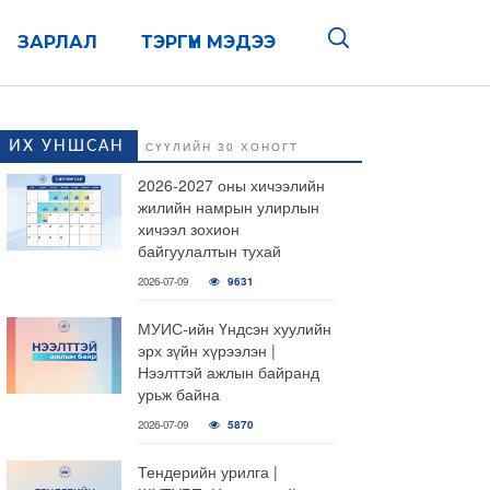
ЗАРЛАЛ
ТЭРГҮҮН МЭДЭЭ
ИХ УНШСАН
СҮҮЛИЙН 30 ХОНОГТ
2026-2027 оны хичээлийн
жилийн намрын улирлын
хичээл зохион
байгуулалтын тухай
2026-07-09
9631
МУИС-ийн Үндсэн хуулийн
эрх зүйн хүрээлэн |
Нээлттэй ажлын байранд
урьж байна
2026-07-09
5870
Тендерийн урилга |