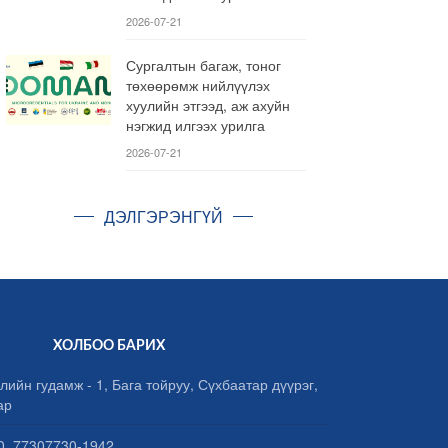
2026-07-21
Сургалтын багаж, тоног
төхөөрөмж нийлүүлэх
хуулийн этгээд, аж ахуйн
нэгжид илгээх урилга
2026-07-21
ДЭЛГЭРЭНГҮЙ
ХОЛБОО БАРИХ
лийн гудамж - 1, Бага тойруу, Сүхбаатар дүүрэг,
ар
, 77307730-1942