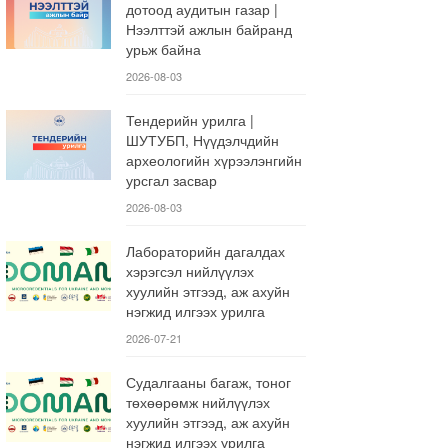
дотоод аудитын газар |
Нээлттэй ажлын байранд
урьж байна
2026-08-03
Тендерийн урилга |
ШУТУБП, Нүүдэлчдийн
археологийн хүрээлэнгийн
урсгал засвар
2026-08-03
Лабораторийн дагалдах
хэрэгсэл нийлүүлэх
хуулийн этгээд, аж ахуйн
нэгжид илгээх урилга
2026-07-21
Судалгааны багаж, тоног
төхөөрөмж нийлүүлэх
хуулийн этгээд, аж ахуйн
нэгжид илгээх урилга