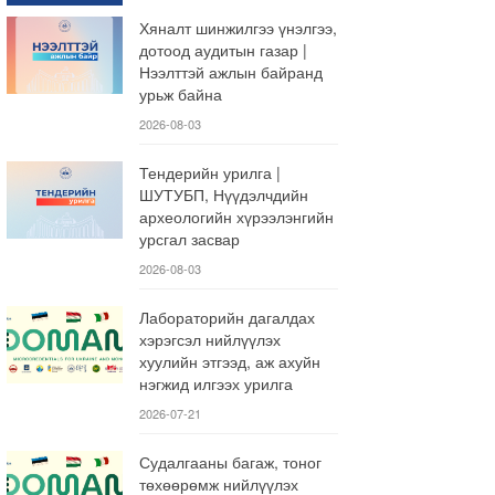
Хяналт шинжилгээ үнэлгээ,
дотоод аудитын газар |
Нээлттэй ажлын байранд
урьж байна
2026-08-03
Тендерийн урилга |
ШУТУБП, Нүүдэлчдийн
археологийн хүрээлэнгийн
урсгал засвар
2026-08-03
Лабораторийн дагалдах
хэрэгсэл нийлүүлэх
хуулийн этгээд, аж ахуйн
нэгжид илгээх урилга
2026-07-21
Судалгааны багаж, тоног
төхөөрөмж нийлүүлэх