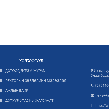
ХОЛБООСУУД
ДОТООД ДҮРЭМ ЖУРАМ
Их сургуу
Улаанбаат
РЕКТОРЫН ЗӨВЛӨЛИЙН МЭДЭЭЛЭЛ
75754400
АЖЛЫН БАЙР
news@n
ДОТУУР УТАСНЫ ЖАГСААЛТ
https://