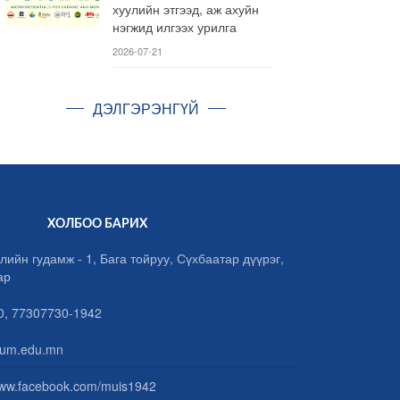
хуулийн этгээд, аж ахуйн
нэгжид илгээх урилга
2026-07-21
ДЭЛГЭРЭНГҮЙ
ХОЛБОО БАРИХ
лийн гудамж - 1, Бага тойруу, Сүхбаатар дүүрэг,
ар
, 77307730-1942
um.edu.mn
www.facebook.com/muis1942