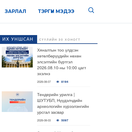
ЗАРЛАЛ
ТЭРГҮҮН МЭДЭЭ
ИХ УНШСАН
СҮҮЛИЙН 30 ХОНОГТ
Хяналтын тоо үлдсэн
хөтөлбөрүүдийн нөхөн
элсэлтийн бүртгэл
2026.08.10-ны 10:00 цагт
эхэлнэ
2026-08-07
8194
Тендерийн урилга |
ШУТУБП, Нүүдэлчдийн
археологийн хүрээлэнгийн
урсгал засвар
2026-08-03
5097