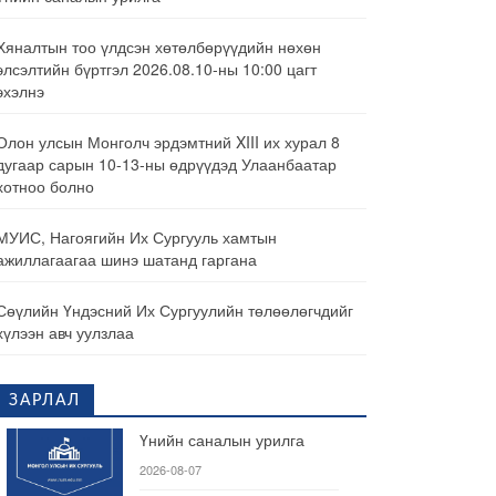
Хяналтын тоо үлдсэн хөтөлбөрүүдийн нөхөн
элсэлтийн бүртгэл 2026.08.10-ны 10:00 цагт
эхэлнэ
Олон улсын Монголч эрдэмтний XIII их хурал 8
дугаар сарын 10-13-ны өдрүүдэд Улаанбаатар
хотноо болно
МУИС, Нагоягийн Их Сургууль хамтын
ажиллагаагаа шинэ шатанд гаргана
Сөүлийн Үндэсний Их Сургуулийн төлөөлөгчдийг
хүлээн авч уулзлаа
ЗАРЛАЛ
Үнийн саналын урилга
2026-08-07