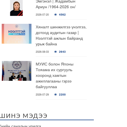
Эмгэнэл | Жадамбын
Ариун /1964-2026 он/
2026-07-20
4562
Хяналт шинжилгээ үнэлгээ,
дотоод аудитын газар |
Нээлттэй ажлын байранд
урьж байна
2026-08-03
2643
МУИС болон Японы
Тояама их сургууль
хооронд хамтын
ажиллагааны гэрээ
байгууллаа
2026-07-29
2200
ШИНЭ МЭДЭЭ
Үнийн саналын урилга