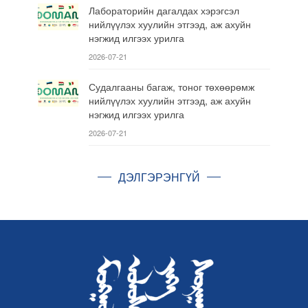
Лабораторийн дагалдах хэрэгсэл
нийлүүлэх хуулийн этгээд, аж ахуйн
нэгжид илгээх урилга
2026-07-21
Судалгааны багаж, тоног төхөөрөмж
нийлүүлэх хуулийн этгээд, аж ахуйн
нэгжид илгээх урилга
2026-07-21
ДЭЛГЭРЭНГҮЙ