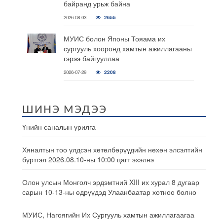
байранд урьж байна
2026-08-03
2655
МУИС болон Японы Тояама их
сургууль хооронд хамтын ажиллагааны
гэрээ байгууллаа
2026-07-29
2208
ШИНЭ МЭДЭЭ
Үнийн саналын урилга
Хяналтын тоо үлдсэн хөтөлбөрүүдийн нөхөн элсэлтийн
бүртгэл 2026.08.10-ны 10:00 цагт эхэлнэ
Олон улсын Монголч эрдэмтний XIII их хурал 8 дугаар
сарын 10-13-ны өдрүүдэд Улаанбаатар хотноо болно
МУИС, Нагоягийн Их Сургууль хамтын ажиллагаагаа