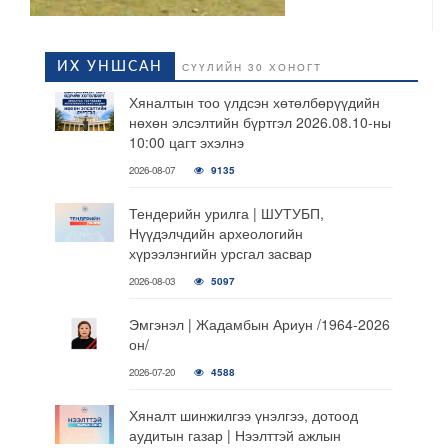
ИХ УНШСАН
СҮҮЛИЙН 30 ХОНОГТ
Хяналтын тоо үлдсэн хөтөлбөрүүдийн
нөхөн элсэлтийн бүртгэл 2026.08.10-ны
10:00 цагт эхэлнэ
2026-08-07
9135
Тендерийн урилга | ШУТУБП,
Нүүдэлчдийн археологийн
хүрээлэнгийн урсгал засвар
2026-08-03
5097
Эмгэнэл | Жадамбын Ариун /1964-2026
он/
2026-07-20
4588
Хяналт шинжилгээ үнэлгээ, дотоод
аудитын газар | Нээлттэй ажлын