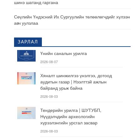
шинэ шатанд гаргана
Сөүлийн Үндэсний Их Сургуулийн төлөөлөгчдийг хүлээн
авч уулзлаа
ЗАРЛАЛ
Үнийн саналын урилга
2026-08-07
Хяналт шинжилгээ үнэлгээ, дотоод
аудитын газар | Нээлттэй ажлын
байранд урьж байна
2026-08-03
Тендерийн урилга | ШУТУБП,
Нүүдэлчдийн археологийн
хүрээлэнгийн урсгал засвар
2026-08-03