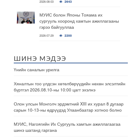
2026-08-03
2643
МУИС болон Японы Тояама их
сургууль хооронд хамтын ажиллагааны
гэрээ байгууллаа
2026-07-29
2200
ШИНЭ МЭДЭЭ
Үнийн саналын урилга
Хяналтын тоо үлдсэн хөтөлбөрүүдийн нөхөн элсэлтийн
бүртгэл 2026.08.10-ны 10:00 цагт эхэлнэ
Олон улсын Монголч эрдэмтний XIII их хурал 8 дугаар
сарын 10-13-ны өдрүүдэд Улаанбаатар хотноо болно
МУИС, Нагоягийн Их Сургууль хамтын ажиллагаагаа
шинэ шатанд гаргана