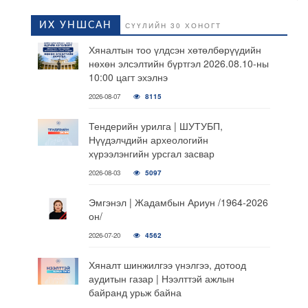
ИХ УНШСАН
СҮҮЛИЙН 30 ХОНОГТ
Хяналтын тоо үлдсэн хөтөлбөрүүдийн
нөхөн элсэлтийн бүртгэл 2026.08.10-ны
10:00 цагт эхэлнэ
2026-08-07
8115
Тендерийн урилга | ШУТУБП,
Нүүдэлчдийн археологийн
хүрээлэнгийн урсгал засвар
2026-08-03
5097
Эмгэнэл | Жадамбын Ариун /1964-2026
он/
2026-07-20
4562
Хяналт шинжилгээ үнэлгээ, дотоод
аудитын газар | Нээлттэй ажлын
байранд урьж байна