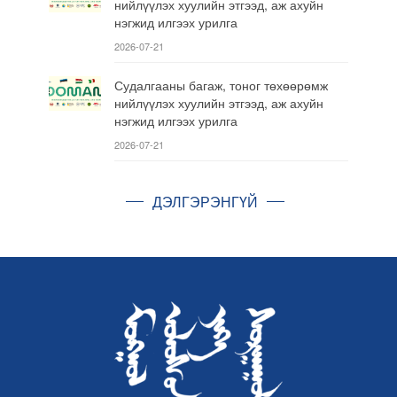
нийлүүлэх хуулийн этгээд, аж ахуйн
нэгжид илгээх урилга
2026-07-21
Судалгааны багаж, тоног төхөөрөмж
нийлүүлэх хуулийн этгээд, аж ахуйн
нэгжид илгээх урилга
2026-07-21
ДЭЛГЭРЭНГҮЙ