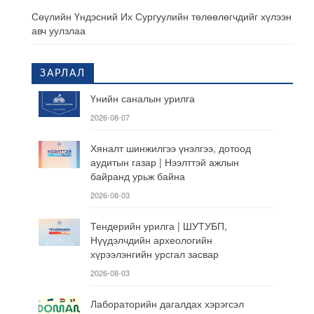
Сөүлийн Үндэсний Их Сургуулийн төлөөлөгчдийг хүлээн
авч уулзлаа
ЗАРЛАЛ
Үнийн саналын урилга
2026-08-07
Хяналт шинжилгээ үнэлгээ, дотоод
аудитын газар | Нээлттэй ажлын
байранд урьж байна
2026-08-03
Тендерийн урилга | ШУТУБП,
Нүүдэлчдийн археологийн
хүрээлэнгийн урсгал засвар
2026-08-03
Лабораторийн дагалдах хэрэгсэл