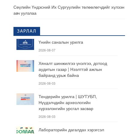
Сөүлийн Үндэсний Их Сургуулийн төлөөлөгчдийг хүлээн
авч уулзлаа
ЗАРЛАЛ
Үнийн саналын урилга
2026-08-07
Хяналт шинжилгээ үнэлгээ, дотоод
аудитын газар | Нээлттэй ажлын
байранд урьж байна
2026-08-03
Тендерийн урилга | ШУТУБП,
Нүүдэлчдийн археологийн
хүрээлэнгийн урсгал засвар
2026-08-03
Лабораторийн дагалдах хэрэгсэл