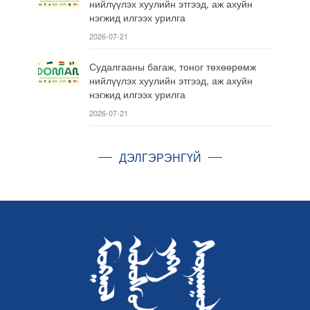
нийлүүлэх хуулийн этгээд, аж ахуйн
нэгжид илгээх урилга
2026-07-21
Судалгааны багаж, тоног төхөөрөмж
нийлүүлэх хуулийн этгээд, аж ахуйн
нэгжид илгээх урилга
2026-07-21
ДЭЛГЭРЭНГҮЙ