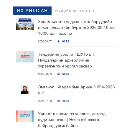
ИХ УНШСАН
СҮҮЛИЙН 30 ХОНОГТ
Хяналтын тоо үлдсэн хөтөлбөрүүдийн
нөхөн элсэлтийн бүртгэл 2026.08.10-ны
10:00 цагт эхэлнэ
2026-08-07
9275
Тендерийн урилга | ШУТУБП,
Нүүдэлчдийн археологийн
хүрээлэнгийн урсгал засвар
2026-08-03
5098
Эмгэнэл | Жадамбын Ариун /1964-2026
он/
2026-07-20
4589
Хяналт шинжилгээ үнэлгээ, дотоод
аудитын газар | Нээлттэй ажлын
байранд урьж байна