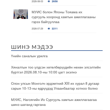
2026-08-03
2658
МУИС болон Японы Тояама их
сургууль хооронд хамтын ажиллагааны
гэрээ байгууллаа
2026-07-29
2211
ШИНЭ МЭДЭЭ
Үнийн саналын урилга
Хяналтын тоо үлдсэн хөтөлбөрүүдийн нөхөн элсэлтийн
бүртгэл 2026.08.10-ны 10:00 цагт эхэлнэ
Олон улсын Монголч эрдэмтний XIII их хурал 8 дугаар
сарын 10-13-ны өдрүүдэд Улаанбаатар хотноо болно
МУИС, Нагоягийн Их Сургууль хамтын ажиллагаагаа
шинэ шатанд гаргана