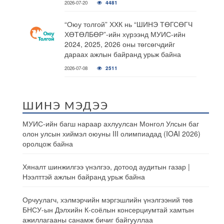
2026-07-20
4481
“Оюу толгой” ХХК нь “ШИНЭ ТӨГСӨГЧ
ХӨТӨЛБӨР”-ийн хүрээнд МУИС-ийн
2024, 2025, 2026 оны төгсөгчдийг
дараах ажлын байранд урьж байна
2026-07-08
2511
ШИНЭ МЭДЭЭ
МУИС-ийн багш нараар ахлуулсан Монгол Улсын баг
олон улсын хиймэл оюуны III олимпиадад (IOAI 2026)
оролцож байна
Хяналт шинжилгээ үнэлгээ, дотоод аудитын газар |
Нээлттэй ажлын байранд урьж байна
Орчуулагч, хэлмэрчийн мэргэшлийн үнэлгээний төв
БНСУ-ын Дэлхийн К-соёлын консерциумтай хамтын
ажиллагааны санамж бичиг байгууллаа