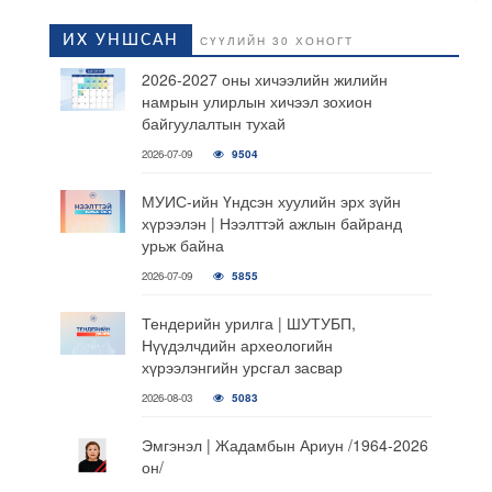
ИХ УНШСАН
СҮҮЛИЙН 30 ХОНОГТ
2026-2027 оны хичээлийн жилийн
намрын улирлын хичээл зохион
байгуулалтын тухай
2026-07-09
9504
МУИС-ийн Үндсэн хуулийн эрх зүйн
хүрээлэн | Нээлттэй ажлын байранд
урьж байна
2026-07-09
5855
Тендерийн урилга | ШУТУБП,
Нүүдэлчдийн археологийн
хүрээлэнгийн урсгал засвар
2026-08-03
5083
Эмгэнэл | Жадамбын Ариун /1964-2026
он/