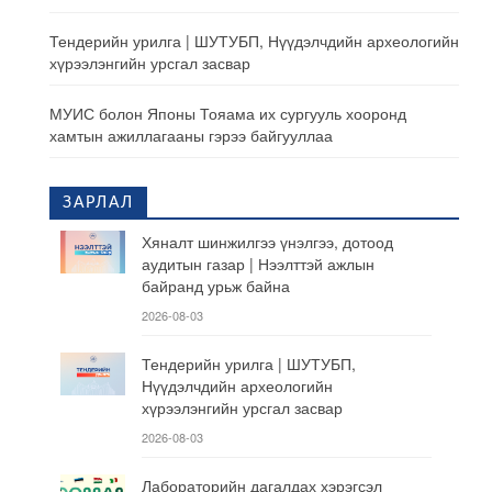
Тендерийн урилга | ШУТУБП, Нүүдэлчдийн археологийн
хүрээлэнгийн урсгал засвар
МУИС болон Японы Тояама их сургууль хооронд
хамтын ажиллагааны гэрээ байгууллаа
ЗАРЛАЛ
Хяналт шинжилгээ үнэлгээ, дотоод
аудитын газар | Нээлттэй ажлын
байранд урьж байна
2026-08-03
Тендерийн урилга | ШУТУБП,
Нүүдэлчдийн археологийн
хүрээлэнгийн урсгал засвар
2026-08-03
Лабораторийн дагалдах хэрэгсэл