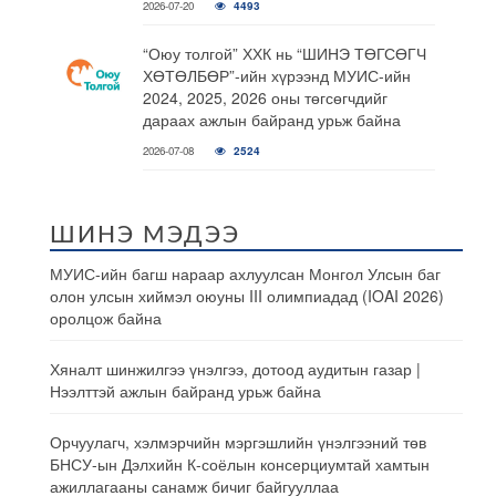
2026-07-20
4493
“Оюу толгой” ХХК нь “ШИНЭ ТӨГСӨГЧ
ХӨТӨЛБӨР”-ийн хүрээнд МУИС-ийн
2024, 2025, 2026 оны төгсөгчдийг
дараах ажлын байранд урьж байна
2026-07-08
2524
ШИНЭ МЭДЭЭ
МУИС-ийн багш нараар ахлуулсан Монгол Улсын баг
олон улсын хиймэл оюуны III олимпиадад (IOAI 2026)
оролцож байна
Хяналт шинжилгээ үнэлгээ, дотоод аудитын газар |
Нээлттэй ажлын байранд урьж байна
Орчуулагч, хэлмэрчийн мэргэшлийн үнэлгээний төв
БНСУ-ын Дэлхийн К-соёлын консерциумтай хамтын
ажиллагааны санамж бичиг байгууллаа