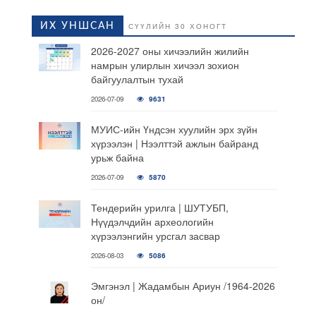
ИХ УНШСАН
СҮҮЛИЙН 30 ХОНОГТ
2026-2027 оны хичээлийн жилийн
намрын улирлын хичээл зохион
байгуулалтын тухай
2026-07-09
9631
МУИС-ийн Үндсэн хуулийн эрх зүйн
хүрээлэн | Нээлттэй ажлын байранд
урьж байна
2026-07-09
5870
Тендерийн урилга | ШУТУБП,
Нүүдэлчдийн археологийн
хүрээлэнгийн урсгал засвар
2026-08-03
5086
Эмгэнэл | Жадамбын Ариун /1964-2026
он/