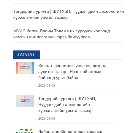
Тендерийн урилга | ШУТУБП, Нүүдэлчдийн археологийн
хүрээлэнгийн урсгал засвар
МУИС болон Японы Тояама их сургууль хооронд
хамтын ажиллагааны гэрээ байгууллаа
ЗАРЛАЛ
Хяналт шинжилгээ үнэлгээ, дотоод
аудитын газар | Нээлттэй ажлын
байранд урьж байна
2026-08-03
Тендерийн урилга | ШУТУБП,
Нүүдэлчдийн археологийн
хүрээлэнгийн урсгал засвар
2026-08-03
Лабораторийн дагалдах хэрэгсэл