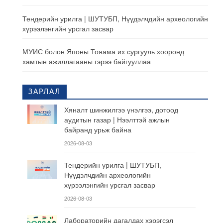
Тендерийн урилга | ШУТУБП, Нүүдэлчдийн археологийн
хүрээлэнгийн урсгал засвар
МУИС болон Японы Тояама их сургууль хооронд
хамтын ажиллагааны гэрээ байгууллаа
ЗАРЛАЛ
Хяналт шинжилгээ үнэлгээ, дотоод
аудитын газар | Нээлттэй ажлын
байранд урьж байна
2026-08-03
Тендерийн урилга | ШУТУБП,
Нүүдэлчдийн археологийн
хүрээлэнгийн урсгал засвар
2026-08-03
Лабораторийн дагалдах хэрэгсэл