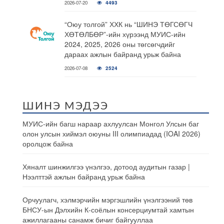
2026-07-20
4493
“Оюу толгой” ХХК нь “ШИНЭ ТӨГСӨГЧ
ХӨТӨЛБӨР”-ийн хүрээнд МУИС-ийн
2024, 2025, 2026 оны төгсөгчдийг
дараах ажлын байранд урьж байна
2026-07-08
2524
ШИНЭ МЭДЭЭ
МУИС-ийн багш нараар ахлуулсан Монгол Улсын баг
олон улсын хиймэл оюуны III олимпиадад (IOAI 2026)
оролцож байна
Хяналт шинжилгээ үнэлгээ, дотоод аудитын газар |
Нээлттэй ажлын байранд урьж байна
Орчуулагч, хэлмэрчийн мэргэшлийн үнэлгээний төв
БНСУ-ын Дэлхийн К-соёлын консерциумтай хамтын
ажиллагааны санамж бичиг байгууллаа