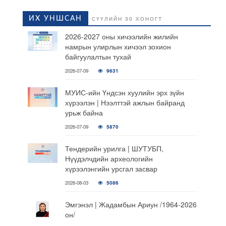
ИХ УНШСАН
СҮҮЛИЙН 30 ХОНОГТ
2026-2027 оны хичээлийн жилийн
намрын улирлын хичээл зохион
байгуулалтын тухай
2026-07-09
9631
МУИС-ийн Үндсэн хуулийн эрх зүйн
хүрээлэн | Нээлттэй ажлын байранд
урьж байна
2026-07-09
5870
Тендерийн урилга | ШУТУБП,
Нүүдэлчдийн археологийн
хүрээлэнгийн урсгал засвар
2026-08-03
5086
Эмгэнэл | Жадамбын Ариун /1964-2026
он/