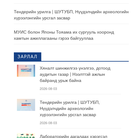
Тендерийн урилга | ШУТУБП, Нүүдэлчдийн археологийн
хүрээлэнгийн урсгал засвар
МУИС болон Японы Тояама их сургууль хооронд
хамтын ажиллагааны гэрээ байгууллаа
ЗАРЛАЛ
Хяналт шинжилгээ үнэлгээ, дотоод
аудитын газар | Нээлттэй ажлын
байранд урьж байна
2026-08-03
Тендерийн урилга | ШУТУБП,
Нүүдэлчдийн археологийн
хүрээлэнгийн урсгал засвар
2026-08-03
Лабораторийн дагалдах хэрэгсэл