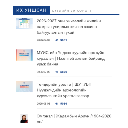
ИХ УНШСАН
СҮҮЛИЙН 30 ХОНОГТ
2026-2027 оны хичээлийн жилийн
намрын улирлын хичээл зохион
байгуулалтын тухай
2026-07-09
9631
МУИС-ийн Үндсэн хуулийн эрх зүйн
хүрээлэн | Нээлттэй ажлын байранд
урьж байна
2026-07-09
5870
Тендерийн урилга | ШУТУБП,
Нүүдэлчдийн археологийн
хүрээлэнгийн урсгал засвар
2026-08-03
5086
Эмгэнэл | Жадамбын Ариун /1964-2026
он/