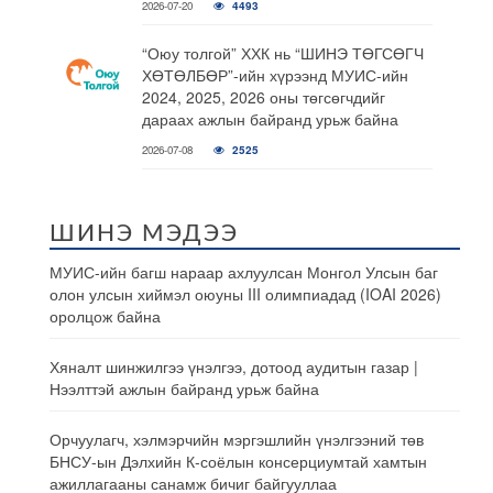
2026-07-20
4493
“Оюу толгой” ХХК нь “ШИНЭ ТӨГСӨГЧ
ХӨТӨЛБӨР”-ийн хүрээнд МУИС-ийн
2024, 2025, 2026 оны төгсөгчдийг
дараах ажлын байранд урьж байна
2026-07-08
2525
ШИНЭ МЭДЭЭ
МУИС-ийн багш нараар ахлуулсан Монгол Улсын баг
олон улсын хиймэл оюуны III олимпиадад (IOAI 2026)
оролцож байна
Хяналт шинжилгээ үнэлгээ, дотоод аудитын газар |
Нээлттэй ажлын байранд урьж байна
Орчуулагч, хэлмэрчийн мэргэшлийн үнэлгээний төв
БНСУ-ын Дэлхийн К-соёлын консерциумтай хамтын
ажиллагааны санамж бичиг байгууллаа