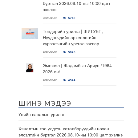
бүртгэл 2026.08.10-ны 10:00 цагт
эхэлнэ
2026-08-07
5740
Тендерийн урилга | ШУТУБП,
Нүүдэлчдийн археологийн
хүрээлэнгийн урсгал засвар
2026-08-03
5095
Эмгэнэл | Жадамбын Ариун /1964-
2026 он/
2026-07-20
4544
ШИНЭ МЭДЭЭ
Үнийн саналын урилга
Хяналтын тоо үлдсэн хөтөлбөрүүдийн нөхөн
элсэлтийн бүртгэл 2026.08.10-ны 10:00 цагт эхэлнэ