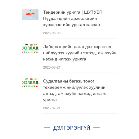
Тендерийн урилга | ШУТУБП,
Нүүдэлчдийн археологийн
хүрээлэнгийн урсгал засвар
2026-08-03
Лабораторийн дагалдах хэрэгсэл
нийлүүлэх хуулийн этгээд, аж ахуйн
нэгжид илгээх урилга
2026-07-21
Судалгааны багаж, тоног
төхөөрөмж нийлүүлэх хуулийн
этгээд, аж ахуйн нэгжид илгээх
урилга
2026-07-21
ДЭЛГЭРЭНГҮЙ