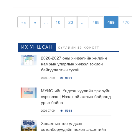
««
«
...
10
20
...
468
469
470
ИХ УНШСАН
СҮҮЛИЙН 30 ХОНОГТ
2026-2027 оны хичээлийн жилийн
намрын улирлын хичээл зохион
байгуулалтын тухай
2026-07-09
9931
МУИС-ийн Үндсэн хуулийн эрх зүйн
хүрээлэн | Нээлттэй ажлын байранд
урьж байна
2026-07-09
5913
Хяналтын тоо үлдсэн
хөтөлбөрүүдийн нөхөн элсэлтийн