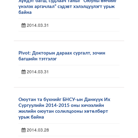
Хүндэт багш, судлаач таныг “Оюуны өмчийг
үнэлэх аргачлал” сэдэвт хэлэлцүүлэгт урьж
байна
2014.03.31
Pivot: Докторын дараах сургалт, зочин
багшийн тэтгэлэг
2014.03.31
Оюутан та бүхнийг БНСУ-ын Данкүүк Их
Сургуулийн 2014-2015 оны хичээлийн
жилийн оюутан солилцооны хөтөлбөрт
урьж байна
2014.03.28