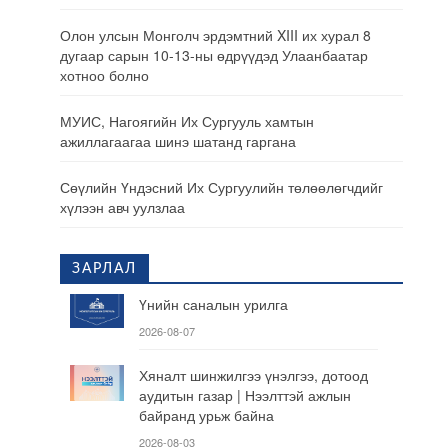
Олон улсын Монголч эрдэмтний XIII их хурал 8
дугаар сарын 10-13-ны өдрүүдэд Улаанбаатар
хотноо болно
МУИС, Нагоягийн Их Сургууль хамтын
ажиллагаагаа шинэ шатанд гаргана
Сөүлийн Үндэсний Их Сургуулийн төлөөлөгчдийг
хүлээн авч уулзлаа
ЗАРЛАЛ
Үнийн саналын урилга
2026-08-07
Хяналт шинжилгээ үнэлгээ, дотоод
аудитын газар | Нээлттэй ажлын
байранд урьж байна
2026-08-03