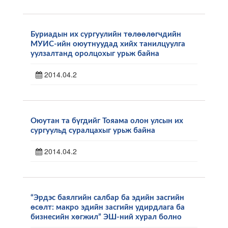
Буриадын их сургуулийн төлөөлөгчдийн
МУИС-ийн оюутнуудад хийх танилцуулга
уулзалтанд оролцохыг урьж байна
2014.04.2
Оюутан та бүгдийг Тояама олон улсын их
сургуульд суралцахыг урьж байна
2014.04.2
“Эрдэс баялгийн салбар ба эдийн засгийн
өсөлт: макро эдийн засгийн удирдлага ба
бизнесийн хөгжил” ЭШ-ний хурал болно