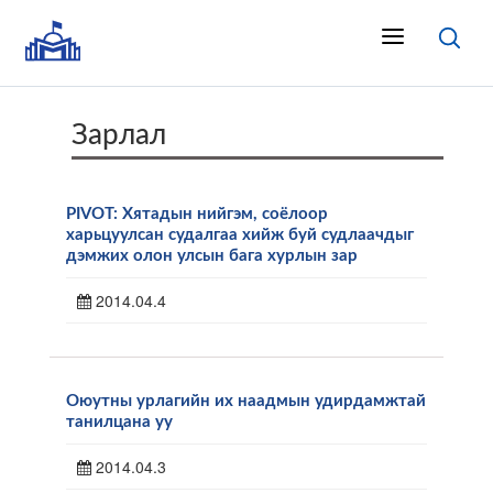
Зарлал
PIVOT: Хятадын нийгэм, соёлоор
харьцуулсан судалгаа хийж буй судлаачдыг
дэмжих олон улсын бага хурлын зар
2014.04.4
Оюутны урлагийн их наадмын удирдамжтай
танилцана уу
2014.04.3