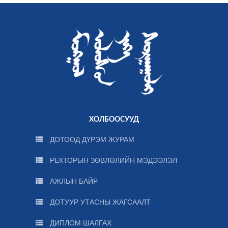
ХОЛБООСУУД
ДОТООД ДҮРЭМ ЖУРАМ
РЕКТОРЫН ЗӨВЛӨЛИЙН МЭДЭЭЛЭЛ
АЖЛЫН БАЙР
ДОТУУР УТАСНЫ ЖАГСААЛТ
ДИПЛОМ ШАЛГАХ