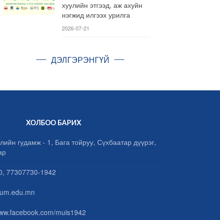
хуулийн этгээд, аж ахуйн
нэгжид илгээх урилга
2026-07-21
ДЭЛГЭРЭНГҮЙ
ХОЛБОО БАРИХ
лийн гудамж - 1, Бага тойруу, Сүхбаатар дүүрэг,
ар
, 77307730-1942
um.edu.mn
www.facebook.com/muis1942