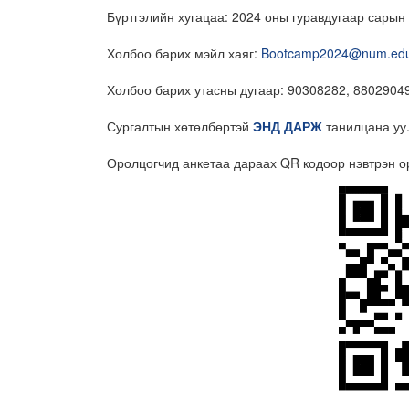
Бүртгэлийн хугацаа: 2024 оны гуравдугаар сарын
Холбоо барих мэйл хаяг:
Bootcamp2024@num.ed
Холбоо барих утасны дугаар: 90308282, 88029049
Сургалтын хөтөлбөртэй
ЭНД ДАРЖ
танилцана уу
Оролцогчид анкетаа дараах QR кодоор нэвтрэн ор