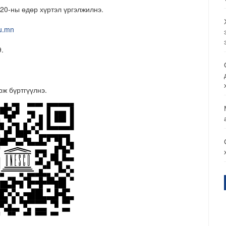
 20-ны өдөр хүртэл үргэлжилнэ.
u.mn
.
.
ж бүртгүүлнэ.