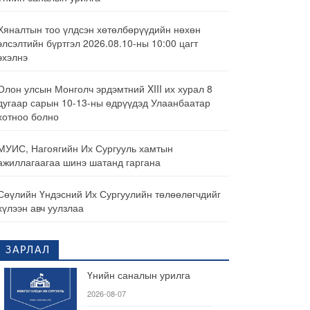
Хяналтын тоо үлдсэн хөтөлбөрүүдийн нөхөн
элсэлтийн бүртгэл 2026.08.10-ны 10:00 цагт
эхэлнэ
Олон улсын Монголч эрдэмтний XIII их хурал 8
дугаар сарын 10-13-ны өдрүүдэд Улаанбаатар
хотноо болно
МУИС, Нагоягийн Их Сургууль хамтын
ажиллагаагаа шинэ шатанд гаргана
Сөүлийн Үндэсний Их Сургуулийн төлөөлөгчдийг
хүлээн авч уулзлаа
ЗАРЛАЛ
Үнийн саналын урилга
2026-08-07