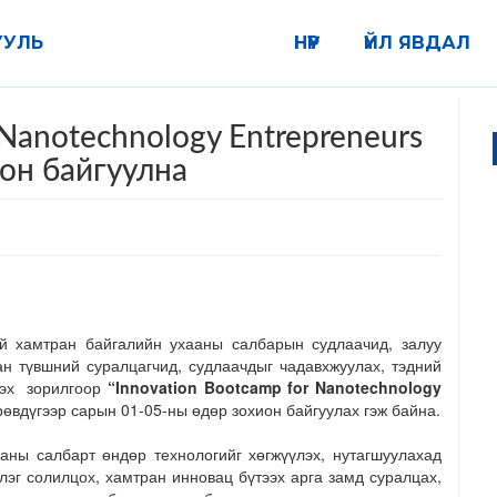
УУЛЬ
НҮҮР
ҮЙЛ ЯВДАЛ
 Nanotechnology Entrepreneurs
ион байгуулна
 хамтран байгалийн ухааны салбарын судлаачид, залуу
ан түвшний суралцагчид, судлаачдыг чадавхжуулах, тэдний
лэх зорилгоор
“Innovation Bootcamp for Nanotechnology
өвдүгээр сарын 01-05-ны өдөр зохион байгуулах гэж байна.
аны салбарт өндөр технологийг хөгжүүлэх, нутагшуулахад
лэг солилцох, хамтран инновац бүтээх арга замд суралцах,