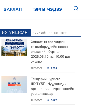
ЗАРЛАЛ
ТЭРГҮҮН МЭДЭЭ
ИХ УНШСАН
СҮҮЛИЙН 30 ХОНОГТ
Хяналтын тоо үлдсэн
хөтөлбөрүүдийн нөхөн
элсэлтийн бүртгэл
2026.08.10-ны 10:00 цагт
эхэлнэ
2026-08-07
8235
Тендерийн урилга |
ШУТУБП, Нүүдэлчдийн
археологийн хүрээлэнгийн
урсгал засвар
2026-08-03
5097