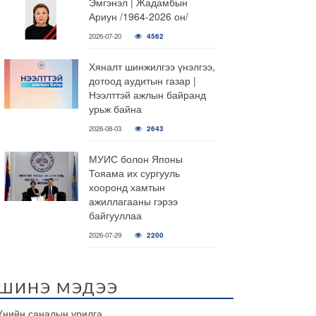
Эмгэнэл | Жадамбын
Ариун /1964-2026 он/
2026-07-20
4562
Хяналт шинжилгээ үнэлгээ,
дотоод аудитын газар |
Нээлттэй ажлын байранд
урьж байна
2026-08-03
2643
МУИС болон Японы
Тояама их сургууль
хооронд хамтын
ажиллагааны гэрээ
байгууллаа
2026-07-29
2200
ШИНЭ МЭДЭЭ
Үнийн саналын урилга