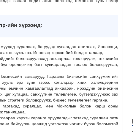
илдэг санааг бодит ажил болгоход томоохон хувь нэмэр
mp-ийн хүрээнд:
хмуудад суралцах, багуудад хуваагдан ажиллах; Инноваци,
лах нь чухал вэ. Инновац хэрхэн бий болдог талаар;
йдлийг боловсруулахад анхаарлаа төвлөрүүлж, техникийн
бүх оролцогчид багт хувиарлагдан төслөө боловсруулан,
Бизнесийн загварууд, Гарааны бизнесийн санхүүжилтийг
 хууль эрх зүйн гэрээ, хэлэлцээр хийх, хэлэлцээрийн
уны өмчийн хамгаалалтад анхааран, ирээдүйн бизнесийн
х цаг хугацаа, санхүүгийн төлөвлөгөө, бүтээгдэхүүнээс зах
тын стратеги боловсруулж, бизнес төлөвлөгөөг гаргана.
д гаргахад суралцах, мөн Монголын болон хөрш орны
эж танилцана.
слөөрөө хэрхэн хөрөнгө оруулагчдыг татахад суралцан питч
мпани байгуулан цаашид үргэлжлэн хөгжих бүрэн боломжтой