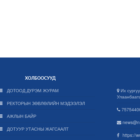
ХОЛБООСУУД
ДОТООД ДҮРЭМ ЖУРАМ
Их сургуу
Улаанбаат
РЕКТОРЫН ЗӨВЛӨЛИЙН МЭДЭЭЛЭЛ
75754400
АЖЛЫН БАЙР
news@n
ДОТУУР УТАСНЫ ЖАГСААЛТ
https://