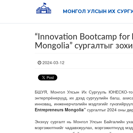
МОНГОЛ УЛСЫН ИХ СУРГ
“Innovation Bootcamp for
Mongolia” сургалтыг зох
2024-03-12
БШУЯ, Монгол Улсын Их Сургууль ЮНЕСКО-той
энтерпрёнерүүд, их дээд сургуулийн багш, ахис
инновац, инженерчлэлийн мэдлэгийг гүнзгийрүү
Entrepreneurs Mongolia”
сургалтыг 2024 оны дөр
Энэхүү сургалт нь Монгол Улсын Байгалийн уха
мэргэжилтнийг чадавхжуулах, мэргэжилтнүүд мэд