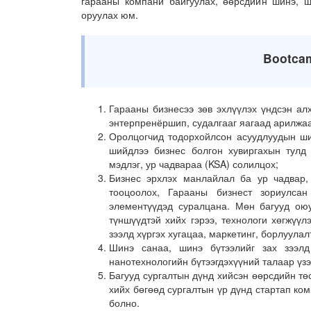
гарааны компани байгуулах, өөрсдийн шинэ, ш
оруулах юм.
Bootca
Гарааны бизнесээ зөв эхлүүлэх үндсэн ал
энтерпренёршип, судалгааг яагаад арилжаа
Оролцогчид тодорхойлсон асуудлуудын ши
шийдлээ бизнес болгон хувиргахын тулд 
мэдлэг, ур чадвараа (KSA) солилцох;
Бизнес эрхлэх манлайлал ба ур чадвар, 
тооцоолох, Гарааны бизнест зориулсан
элементүүдэд суралцана. Мөн багууд ою
түншүүдтэй хийх гэрээ, технологи хөгжүүлэ
зээлд хүргэх хугацаа, маркетинг, борлуулал
Шинэ санаа, шинэ бүтээлийг зах зээл
нанотехнологийн бүтээгдэхүүний талаар үз
Багууд сургалтын дүнд хийсэн өөрсдийн тө
хийх бөгөөд сургалтын үр дүнд стартап ко
болно.