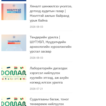
Хяналт шинжилгээ үнэлгээ,
дотоод аудитын газар |
Нээлттэй ажлын байранд
урьж байна
2026-08-03
Тендерийн урилга |
ШУТУБП, Нүүдэлчдийн
археологийн хүрээлэнгийн
урсгал засвар
2026-08-03
Лабораторийн дагалдах
хэрэгсэл нийлүүлэх
хуулийн этгээд, аж ахуйн
нэгжид илгээх урилга
2026-07-21
Судалгааны багаж, тоног
төхөөрөмж нийлүүлэх