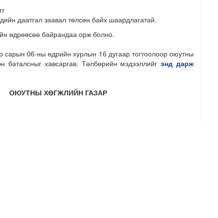
мт
ндийн даатгал заавал төлсөн байх шаардлагатай.
 өдрөөсөө байрандаа орж болно.
р сарын 06-ны өдрийн хурлын 16 дугаар тогтоолоор оюутны
эн баталсныг хавсаргав. Төлбөрийн мэдээллийг
энд дарж
ОЮУТНЫ ХӨГЖЛИЙН ГАЗАР