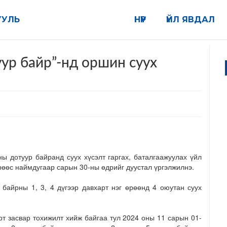
УУЛЬ
НҮҮР
ҮЙЛ ЯВДАЛ
р байр”-нд оршин суух
 дотуур байранд суух хүсэлт гаргах, баталгаажуулах үйл
өөс наймдугаар сарын 30-ны өдрийг дуустал үргэлжилнэ.
р байрны 1, 3, 4 дүгээр давхарт нэг өрөөнд 4 оюутан суух
рт засвар тохижилт хийж байгаа тул 2024 оны 11 сарын 01-