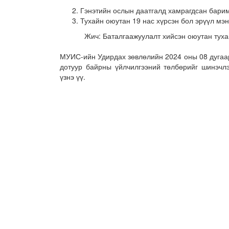
Гэнэтийн ослын даатгалд хамрагдсан бари
Тухайн оюутан 19 нас хүрсэн бол эрүүл мэ
Жич: Баталгаажуулалт хийсэн оюутан тухайн
МУИС-ийн Удирдах зөвлөлийн 2024 оны 08 дугаа
дотуур байрны үйлчилгээний төлбөрийг шинэчл
үзнэ үү.