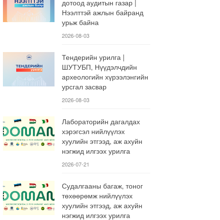
дотоод аудитын газар |
Нээлттэй ажлын байранд
урьж байна
2026-08-03
Тендерийн урилга |
ШУТУБП, Нүүдэлчдийн
археологийн хүрээлэнгийн
урсгал засвар
2026-08-03
Лабораторийн дагалдах
хэрэгсэл нийлүүлэх
хуулийн этгээд, аж ахуйн
нэгжид илгээх урилга
2026-07-21
Судалгааны багаж, тоног
төхөөрөмж нийлүүлэх
хуулийн этгээд, аж ахуйн
нэгжид илгээх урилга