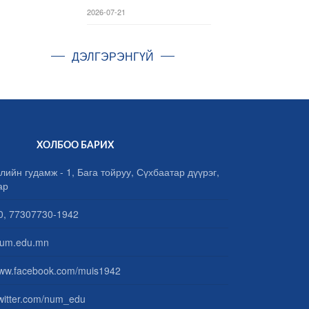
2026-07-21
ДЭЛГЭРЭНГҮЙ
ХОЛБОО БАРИХ
лийн гудамж - 1, Бага тойруу, Сүхбаатар дүүрэг,
ар
, 77307730-1942
um.edu.mn
www.facebook.com/muis1942
/twitter.com/num_edu