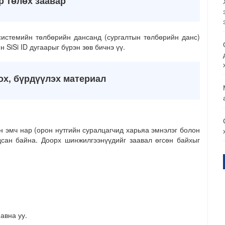
р төлөх заавар
истемийн төлбөрийн дансанд (сургалтын төлбөрийн данс)
 SiSi ID дугаарыг бүрэн зөв бичнэ үү.
, бүрдүүлэх материал
н эмч нар (орон нутгийн суралцагчид харьяа эмнэлэг болон
гдсан байна. Доорх шинжилгээнүүдийг заавал өгсөн байхыг
авна уу.