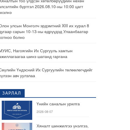
Хяналтын тоо үлдсэн хөтөлбөрүүдийн нөхөн
элсэлтийн бүртгэл 2026.08.10-ны 10:00 цагт
эхэлнэ
Олон улсын Монголч эрдэмтний XIII их хурал 8
дугаар сарын 10-13-ны өдрүүдэд Улаанбаатар
хотноо болно
МУИС, Нагоягийн Их Сургууль хамтын
ажиллагаагаа шинэ шатанд гаргана
Сөүлийн Үндэсний Их Сургуулийн төлөөлөгчдийг
хүлээн авч уулзлаа
ЗАРЛАЛ
Үнийн саналын урилга
2026-08-07
Хяналт шинжилгээ үнэлгээ,