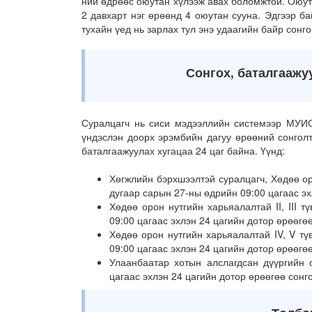
ний өдрөөс оюутан хүлээж авах боломжтой. Оюут
2 давхарт нэг өрөөнд 4 оюутан сууна. Эдгээр б
тухайн үед нь зарлах тул энэ удаагийн байр сонг
Сонгох, баталгаажуу
Суралцагч нь сиси мэдээллийн системээр МУИС
үндэслэн доорх эрэмбийн дагуу өрөөний сонголт
баталгаажуулах хугацаа 24 цаг байна. Үүнд:
Хөгжлийн бэрхшээлтэй суралцагч, Хөдөө ор
дугаар сарын 27-ны өдрийн 09:00 цагаас эх
Хөдөө орон нутгийн харьяалалтай II, III 
09:00 цагаас эхлэн 24 цагийн дотор өрөөгө
Хөдөө орон нутгийн харьяалалтай IV, V т
09:00 цагаас эхлэн 24 цагийн дотор өрөөгө
Улаанбаатар хотын алслагдсан дүүргийн 
цагаас эхлэн 24 цагийн дотор өрөөгөө сонг