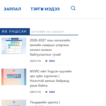
ЗАРЛАЛ
ТЭРГҮҮН МЭДЭЭ
ИХ УНШСАН
СҮҮЛИЙН 30 ХОНОГТ
2026-2027 оны хичээлийн
жилийн намрын улирлын
хичээл зохион
байгуулалтын тухай
2026-07-09
9802
МУИС-ийн Үндсэн хуулийн
эрх зүйн хүрээлэн |
Нээлттэй ажлын байранд
урьж байна
2026-07-09
5888
Тендерийн урилга |