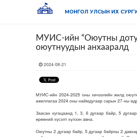
МОНГОЛ УЛСЫН ИХ СУРГ
МУИС-ийн “Оюутны дотуу
оюутнуудын анхааралд
2024-08-21
МУИС-ийн 2024-2025 оны хичээлийн жилд оюутны
ажиллагаа 2024 оны наймдугаар сарын 27-ны өдр
Заасан хугацаанд 1, 3, 6 дугаар байр, 5 дугаа
өрөөний хүсэлт хүлээн авна.
Оюутны 2 дугаар байр, 5 дугаар байрны 2 давха