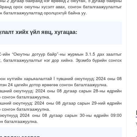
ны 2 дугаар байранд нэг өрөөнд 2 оюутан, 5 дугаар байрны
айранд орох оюутны хүсэлт авах, сонгон баталгаажуулалтыг
он баталгаажуулалтад оролцохгүй байна уу.
лалт хийх үйл явц, хугацаа:
-ийн “Оюутны дотуур байр”-ны журмын 3.1.5 дах заалтыг
, баталгаажуулалтыг нэг дор хийнэ. Эрэмбэ бүрийн сонгох
он нутгийн харьяалалтай I түвшний оюутнууд: 2024 оны 08
лэн 24 цагийн дотор өрөөгөө сонгон баталгаажуулна.
түвшний оюутнууд: 2024 оны 08 дугаар сарын 28-ны өдрийн
ө сонгон баталгаажуулна.
үвшний оюутнууд: 2024 оны 08 дугаар сарын 29-ний өдрийн
ө сонгон баталгаажуулна.
оюутнууд 2024 оны 08 дугаар сарын 30-ны өдрийн 09:00
он баталгаажуулна.