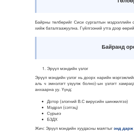
Төлбө
Байрны төлбөрийг Сиси сургалтын мэдээллийн с
хийж баталгаажуулна. Гүйлгээний утга дээр өөрийн
Байранд орох
Эрүүл мэндийн үзлэг
Эрүүл мэндийн үзлэг нь доорх нарийн мэргэжлий
аль ч эмнэлэгт үзүүлж болно)-ын үзлэгт хамра
анхаарна уу. Үүнд:
Дотор (элэгний В.С вирусийн шинжилгээ)
Мэдрэл (сэтгэц)
Сүрьеэ
БЗДХ
Жич: Эрүүл мэндийн хуудасны маягтыг
энд дарж