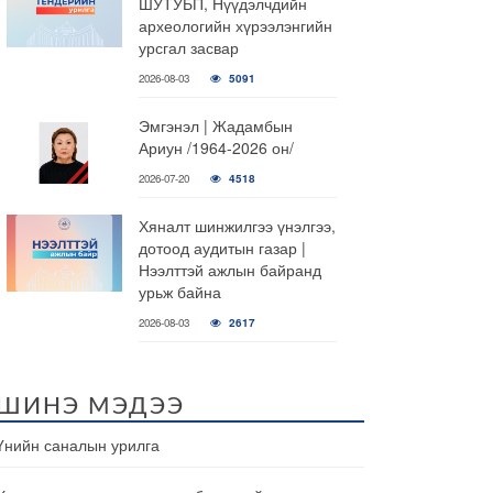
ШУТУБП, Нүүдэлчдийн
археологийн хүрээлэнгийн
урсгал засвар
2026-08-03
5091
Эмгэнэл | Жадамбын
Ариун /1964-2026 он/
2026-07-20
4518
Хяналт шинжилгээ үнэлгээ,
дотоод аудитын газар |
Нээлттэй ажлын байранд
урьж байна
2026-08-03
2617
ШИНЭ МЭДЭЭ
Үнийн саналын урилга