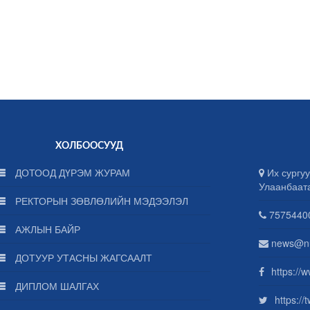
ХОЛБООСУУД
ДОТООД ДҮРЭМ ЖУРАМ
Их сургуу
Улаанбаат
РЕКТОРЫН ЗӨВЛӨЛИЙН МЭДЭЭЛЭЛ
75754400
АЖЛЫН БАЙР
news@n
ДОТУУР УТАСНЫ ЖАГСААЛТ
https://
ДИПЛОМ ШАЛГАХ
https:/