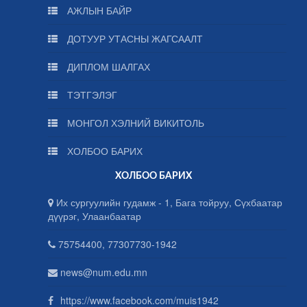
АЖЛЫН БАЙР
ДОТУУР УТАСНЫ ЖАГСААЛТ
ДИПЛОМ ШАЛГАХ
ТЭТГЭЛЭГ
МОНГОЛ ХЭЛНИЙ ВИКИТОЛЬ
ХОЛБОО БАРИХ
ХОЛБОО БАРИХ
Их сургуулийн гудамж - 1, Бага тойруу, Сүхбаатар
дүүрэг, Улаанбаатар
75754400, 77307730-1942
news@num.edu.mn
https://www.facebook.com/muis1942