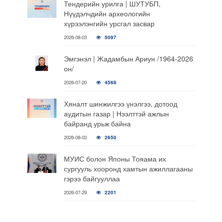
Тендерийн урилга | ШУТУБП,
Нүүдэлчдийн археологийн
хүрээлэнгийн урсгал засвар
2026-08-03
5097
Эмгэнэл | Жадамбын Ариун /1964-2026
он/
2026-07-20
4568
Хяналт шинжилгээ үнэлгээ, дотоод
аудитын газар | Нээлттэй ажлын
байранд урьж байна
2026-08-03
2650
МУИС болон Японы Тояама их
сургууль хооронд хамтын ажиллагааны
гэрээ байгууллаа
2026-07-29
2201