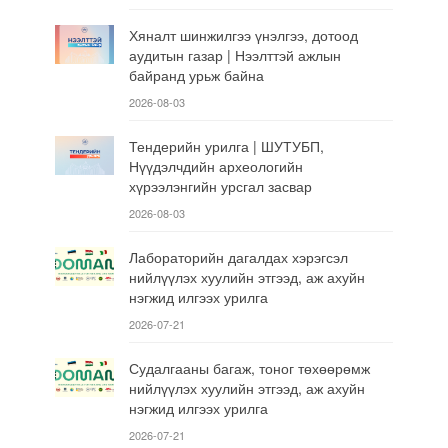
Хяналт шинжилгээ үнэлгээ, дотоод
аудитын газар | Нээлттэй ажлын
байранд урьж байна
2026-08-03
Тендерийн урилга | ШУТУБП,
Нүүдэлчдийн археологийн
хүрээлэнгийн урсгал засвар
2026-08-03
Лабораторийн дагалдах хэрэгсэл
нийлүүлэх хуулийн этгээд, аж ахуйн
нэгжид илгээх урилга
2026-07-21
Судалгааны багаж, тоног төхөөрөмж
нийлүүлэх хуулийн этгээд, аж ахуйн
нэгжид илгээх урилга
2026-07-21