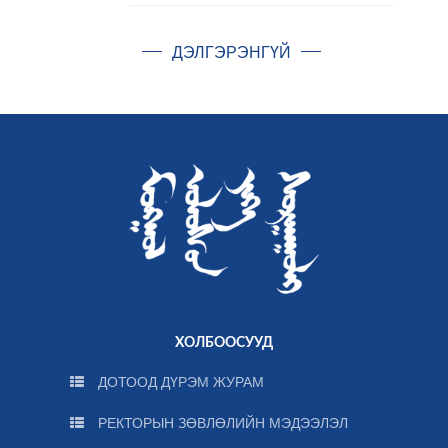
ДЭЛГЭРЭНГҮЙ
ХОЛБООСУУД
ДОТООД ДҮРЭМ ЖУРАМ
РЕКТОРЫН ЗӨВЛӨЛИЙН МЭДЭЭЛЭЛ