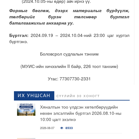
(2024.10.05-ны өдөр) авч ирнэ үү.
Формыг бөглөж, дээрх материалыг бүрдүүлж,
төлбөрийг бүрэн төлснөөр бүртгэл
баталгаажихыг анхаарна уу.
Бүртгэл:
2024.09.19 – 2024.10.04-ний 23:00 цаг хүртэл
бүртгэнэ.
Боловсрол судлалын тэнхим
(МУИС-ийн хичээлийн II байр, 226 тоот танхим)
Утас: 77307730-2331
ИХ УНШСАН
СҮҮЛИЙН 30 ХОНОГТ
Хяналтын тоо үлдсэн хөтөлбөрүүдийн
нөхөн элсэлтийн бүртгэл 2026.08.10-ны
10:00 цагт эхэлнэ
2026-08-07
8533