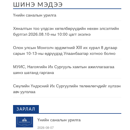
ШИНЭ МЭДЭЭ
Үнийн саналын урилга
Хяналтын тоо үлдсэн хөтөлбөрүүдийн нөхөн элсэлтийн
бүртгэл 2026.08.10-ны 10:00 цагт эхэлнэ
Олон улсын Монголч эрдэмтний XIII их хурал 8 дугаар
сарын 10-13-ны өдрүүдэд Улаанбаатар хотноо болно
МУИС, Нагоягийн Их Сургууль хамтын ажиллагаагаа
шинэ шатанд гаргана
Сөүлийн Үндэсний Их Сургуулийн төлөөлөгчдийг хүлээн
авч уулзлаа
ЗАРЛАЛ
Үнийн саналын урилга
2026-08-07