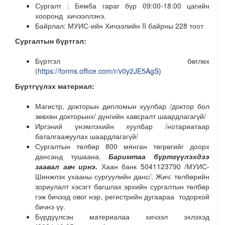
Сургалт : Бямба гараг бүр 09:00-18:00 цагийн
хооронд хичээллэнэ.
Байрлал: МУИС-ийн Хичээлийн II байрны 228 тоот
Сургалтын бүртгэл:
Бүртгэл бөглөх
(
https://forms.office.com/r/v0y2JE5AgS
)
Бүртгүүлэх материал:
Магистр, докторын дипломын хуулбар /доктор бол
зөвхөн докторынх/ дүнгийн хавсралт шаардлагагүй/
Иргэний үнэмлэхийн хуулбар /нотариатаар
баталгаажуулах шаардлагагүй/
Сургалтын төлбөр 800 мянган төгрөгийг доорх
дансанд тушаана.
Баримтаа бүртгүүлэхдээ
заавал авч ирнэ.
Хаан банк 5041123790 /МУИС-
Шинжлэх ухааны сургуулийн данс/. Жич: төлбөрийн
зориулалт хэсэгт багшлах эрхийн сургалтын төлбөр
гэж бичээд овог нэр, регистрийн дугаараа тодорхой
бичнэ үү.
Бүрдүүлсэн материалаа хичээл эхлэхэд