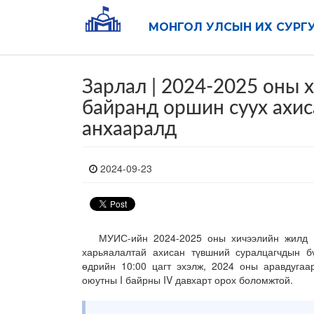
МОНГОЛ УЛСЫН ИХ СУРГ
Зарлал | 2024-2025 оны
байранд оршин суух ахи
анхааралд
2024-09-23
МУИС-ийн 2024-2025 оны хичээлийн жилд ою
харьяалалтай ахисан түвшний суралцагчдын б
өдрийн 10:00 цагт эхэлж, 2024 оны аравдугаа
оюутны I байрны IV давхарт орох боломжтой.