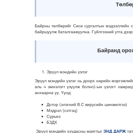
Төлбө
Байрны төлбөрийг Сиси сургалтын мэдээллийн с
байршуулж баталгаажуулна. Гүйлгээний утга дээр 
Байранд орохо
Эрүүл мэндийн үзлэг
Эрүүл мэндийн үзлэг нь доорх нарийн мэргэжлий
аль ч эмнэлэгт үзүүлж болно)-ын үзлэгт хамра
анхаарна уу. Үүнд:
Дотор (элэгний В.С вирусийн шинжилгээ)
Мэдрэл (сэтгэц)
Сүрьеэ
БЗДХ
Эрүүл мэндийн хуудасны маягтыг
ЭНД ДАРЖ
тат