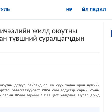
УУЛЬ
НҮҮР
ҮЙЛ ЯВДАЛ
 хичээлийн жилд оюутны
сан түвшний суралцагчдын
утны дотуур байранд оршин суух хөдөө орон нутгийн
үртгэл баталгаажуулалт 2024 оны есдүгээр сарын 25-ны
р сарын 02-ны өдрийн 10:00 цагт хаагдана. Суралцагчид