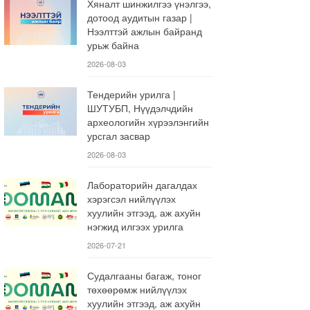
Хяналт шинжилгээ үнэлгээ,
дотоод аудитын газар |
Нээлттэй ажлын байранд
урьж байна
2026-08-03
Тендерийн урилга |
ШУТУБП, Нүүдэлчдийн
археологийн хүрээлэнгийн
урсгал засвар
2026-08-03
Лабораторийн дагалдах
хэрэгсэл нийлүүлэх
хуулийн этгээд, аж ахуйн
нэгжид илгээх урилга
2026-07-21
Судалгааны багаж, тоног
төхөөрөмж нийлүүлэх
хуулийн этгээд, аж ахуйн