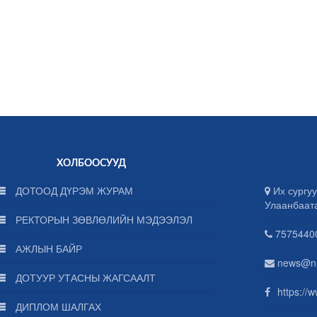
ХОЛБООСУУД
ДОТООД ДҮРЭМ ЖУРАМ
Их сургуу
Улаанбаат
РЕКТОРЫН ЗӨВЛӨЛИЙН МЭДЭЭЛЭЛ
75754400
АЖЛЫН БАЙР
news@n
ДОТУУР УТАСНЫ ЖАГСААЛТ
https://
ДИПЛОМ ШАЛГАХ