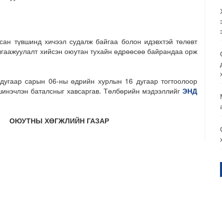
н түвшинд хичээл судалж байгаа болон идэвхтэй төлөвт
лгаажуулалт хийсэн оюутан тухайн өдрөөсөө байрандаа орж
гаар сарын 06-ны өдрийн хурлын 16 дугаар тогтоолоор
шинэчлэн баталсныг хавсаргав. Төлбөрийн мэдээллийг
ЭНД
ОЮУТНЫ ХӨГЖЛИЙН ГАЗАР