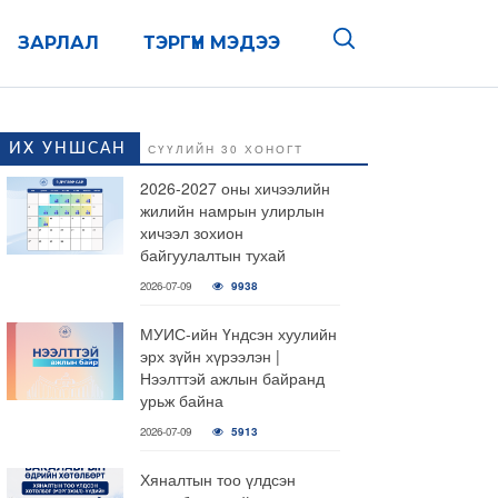
ЗАРЛАЛ
ТЭРГҮҮН МЭДЭЭ
ИХ УНШСАН
СҮҮЛИЙН 30 ХОНОГТ
2026-2027 оны хичээлийн
жилийн намрын улирлын
хичээл зохион
байгуулалтын тухай
2026-07-09
9938
МУИС-ийн Үндсэн хуулийн
эрх зүйн хүрээлэн |
Нээлттэй ажлын байранд
урьж байна
2026-07-09
5913
Хяналтын тоо үлдсэн