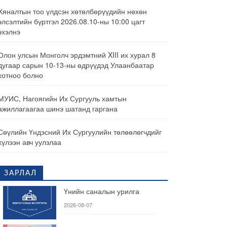
Хяналтын тоо үлдсэн хөтөлбөрүүдийн нөхөн
элсэлтийн бүртгэл 2026.08.10-ны 10:00 цагт
эхэлнэ
Олон улсын Монголч эрдэмтний XIII их хурал 8
дугаар сарын 10-13-ны өдрүүдэд Улаанбаатар
хотноо болно
МУИС, Нагоягийн Их Сургууль хамтын
ажиллагаагаа шинэ шатанд гаргана
Сөүлийн Үндэсний Их Сургуулийн төлөөлөгчдийг
хүлээн авч уулзлаа
ЗАРЛАЛ
Үнийн саналын урилга
2026-08-07