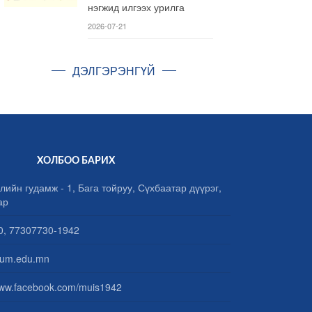
нэгжид илгээх урилга
2026-07-21
ДЭЛГЭРЭНГҮЙ
ХОЛБОО БАРИХ
лийн гудамж - 1, Бага тойруу, Сүхбаатар дүүрэг,
ар
, 77307730-1942
um.edu.mn
www.facebook.com/muis1942