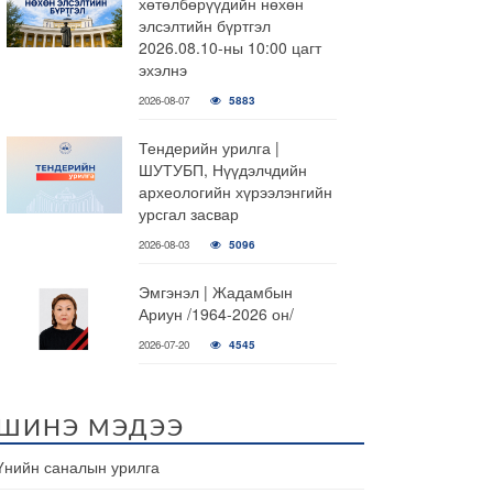
хөтөлбөрүүдийн нөхөн
элсэлтийн бүртгэл
2026.08.10-ны 10:00 цагт
эхэлнэ
2026-08-07
5883
Тендерийн урилга |
ШУТУБП, Нүүдэлчдийн
археологийн хүрээлэнгийн
урсгал засвар
2026-08-03
5096
Эмгэнэл | Жадамбын
Ариун /1964-2026 он/
2026-07-20
4545
ШИНЭ МЭДЭЭ
Үнийн саналын урилга