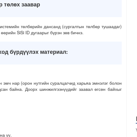
р төлөх заавар
истемийн төлбөрийн дансанд (сургалтын төлбөр тушаадаг)
өөрийн SiSi ID дугаарыг бүрэн зөв бичнэ.
д бүрдүүлэх материал:
н эмч нар (орон нутгийн суралцагчид харьяа эмнэлэг болон
гдсан байна. Доорх шинжилгээнүүдийг заавал өгсөн байхыг
на уу.