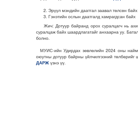
Эрүүл мэндийн даатгал заавал төлсөн байх
Гэнэтийн ослын даатгалд хамрагдсан байх
Жич: Дотуур байранд орох суралцагч нь ахиса
суралцаж байх шаардлагатайг анхаарна уу. Бата
болно.
МУИС-ийн Удирдах зөвлөлийн 2024 оны наймду
оюутны дотуур байрны үйлчилгээний төлбөрийг 
ДАРЖ
үзнэ үү.