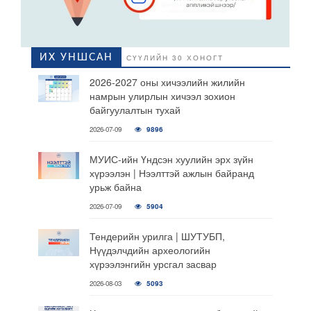
ИХ УНШСАН
СҮҮЛИЙН 30 ХОНОГТ
2026-2027 оны хичээлийн жилийн
намрын улирлын хичээл зохион
байгуулалтын тухай
2026-07-09
9896
МУИС-ийн Үндсэн хуулийн эрх зүйн
хүрээлэн | Нээлттэй ажлын байранд
урьж байна
2026-07-09
5904
Тендерийн урилга | ШУТУБП,
Нүүдэлчдийн археологийн
хүрээлэнгийн урсгал засвар
2026-08-03
5093