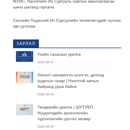
МУИС, Нагоягийн Их Сургууль хамтын ажиллагаагаа
шинэ шатанд гаргана
Сөүлийн Үндэсний Их Сургуулийн төлөөлөгчдийг хүлээн
авч уулзлаа
ЗАРЛАЛ
Үнийн саналын урилга
2026-08-07
Хяналт шинжилгээ үнэлгээ, дотоод
аудитын газар | Нээлттэй ажлын
байранд урьж байна
2026-08-03
Тендерийн урилга | ШУТУБП,
Нүүдэлчдийн археологийн
хүрээлэнгийн урсгал засвар
2026-08-03