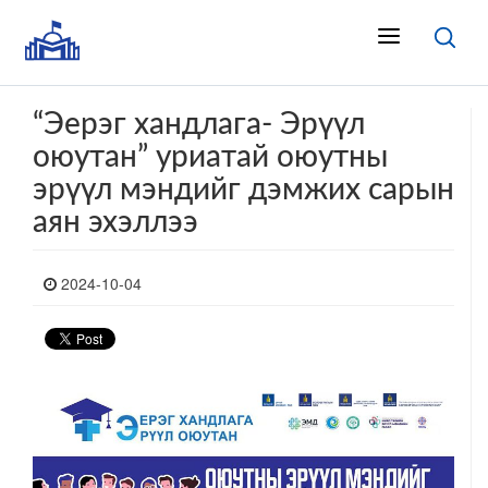
“Эерэг хандлага- Эрүүл
оюутан” уриатай оюутны
эрүүл мэндийг дэмжих сарын
аян эхэллээ
2024-10-04