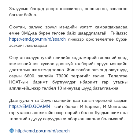
Залуусын багцад доорх шинжилгээ, оношилгоо, зөвлөгөө
багтаж байна.
Оюутан, залуус эрүүл мэндийн үзлэгт хамрагдахаасаа
өмнө ЭМД-аа бүрэн төлсөн байх шаардлагатай. Тиймээс
https://emd.gov.mn/rd/search
линкээр орж төлөлтөө бүрэн
эсэхийг лавлаарай
Оюутан залуус тухайн жилийн хөдөлмөрийн хөлсний доод
хэмжээний нэг хувиас доошгүй төлбөрийг эрүүл мэндийн
даатгалын шимтгэлд төлнө. Жишээлбэл энэ онд оюутнууд
сарын 6600, жилийн 79200 төгрөгийг төлнө. Төлөлтөө
НӨАТ-ын баримт бүртгүүлдэг ибаримт гар утасны
аппликейшнээр төлбөл 10 минутад шууд баталгаажна.
Даатгуулагч та Эрүүл мэндийн даатгалын ерөнхий газрын
https://EMD.GOV.MN
сайт болон И-Баримт, И-Монголиа
гар утасны аппликэйшнээр өөрийн болон бусдын шимтгэл
төлөлтийн дутуу саруудаа хялбархан шалгах боломжтой.
http://emd.gov.mn/rd/search