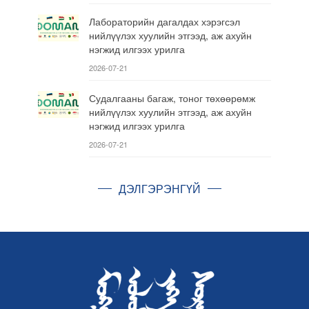
Лабораторийн дагалдах хэрэгсэл
нийлүүлэх хуулийн этгээд, аж ахуйн
нэгжид илгээх урилга
2026-07-21
Судалгааны багаж, тоног төхөөрөмж
нийлүүлэх хуулийн этгээд, аж ахуйн
нэгжид илгээх урилга
2026-07-21
ДЭЛГЭРЭНГҮЙ