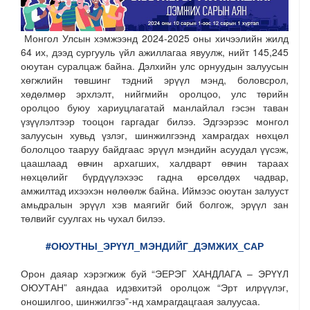
Монгол Улсын хэмжээнд 2024-2025 оны хичээлийн жилд
64 их, дээд сургууль үйл ажиллагаа явуулж, нийт 145,245
оюутан суралцаж байна. Дэлхийн улс орнуудын залуусын
хөгжлийн төвшинг тэдний эрүүл мэнд, боловсрол,
хөдөлмөр эрхлэлт, нийгмийн оролцоо, улс төрийн
оролцоо буюу хариуцлагатай манлайлал гэсэн таван
үзүүлэлтээр тооцон гаргадаг билээ. Эдгээрээс монгол
залуусын хувьд үзлэг, шинжилгээнд хамрагдах нөхцөл
бололцоо тааруу байдгаас эрүүл мэндийн асуудал үүсэж,
цаашлаад өвчин архагших, халдварт өвчин тараах
нөхцөлийг бүрдүүлэхээс гадна өрсөлдөх чадвар,
амжилтад ихээхэн нөлөөлж байна. Иймээс оюутан залууст
амьдралын эрүүл хэв маягийг бий болгож, эрүүл зан
төлвийг суулгах нь чухал билээ.
#ОЮУТНЫ_ЭРҮҮЛ_МЭНДИЙГ_ДЭМЖИХ_САР
Орон даяар хэрэгжиж буй “ЭЕРЭГ ХАНДЛАГА – ЭРҮҮЛ
ОЮУТАН” аяндаа идэвхитэй оролцож “Эрт илрүүлэг,
оношилгоо, шинжилгээ”-нд хамрагдацгаая залуусаа.