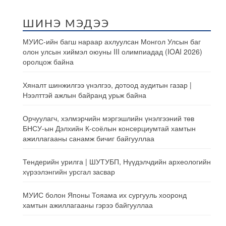
ШИНЭ МЭДЭЭ
МУИС-ийн багш нараар ахлуулсан Монгол Улсын баг
олон улсын хиймэл оюуны III олимпиадад (IOAI 2026)
оролцож байна
Хяналт шинжилгээ үнэлгээ, дотоод аудитын газар |
Нээлттэй ажлын байранд урьж байна
Орчуулагч, хэлмэрчийн мэргэшлийн үнэлгээний төв
БНСУ-ын Дэлхийн К-соёлын консерциумтай хамтын
ажиллагааны санамж бичиг байгууллаа
Тендерийн урилга | ШУТУБП, Нүүдэлчдийн археологийн
хүрээлэнгийн урсгал засвар
МУИС болон Японы Тояама их сургууль хооронд
хамтын ажиллагааны гэрээ байгууллаа