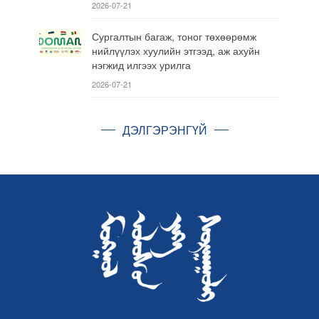
2026-07-21
Сургалтын багаж, тоног төхөөрөмж
нийлүүлэх хуулийн этгээд, аж ахуйн
нэгжид илгээх урилга
2026-07-21
ДЭЛГЭРЭНГҮЙ