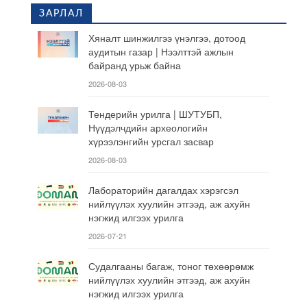
ЗАРЛАЛ
Хяналт шинжилгээ үнэлгээ, дотоод
аудитын газар | Нээлттэй ажлын
байранд урьж байна
2026-08-03
Тендерийн урилга | ШУТУБП,
Нүүдэлчдийн археологийн
хүрээлэнгийн урсгал засвар
2026-08-03
Лабораторийн дагалдах хэрэгсэл
нийлүүлэх хуулийн этгээд, аж ахуйн
нэгжид илгээх урилга
2026-07-21
Судалгааны багаж, тоног төхөөрөмж
нийлүүлэх хуулийн этгээд, аж ахуйн
нэгжид илгээх урилга