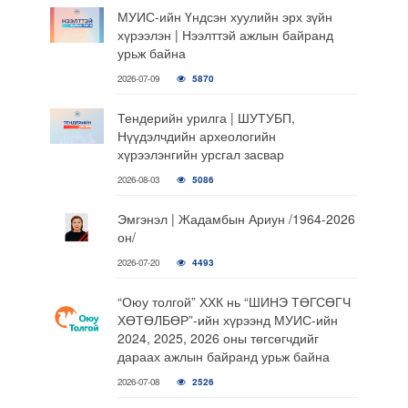
МУИС-ийн Үндсэн хуулийн эрх зүйн
хүрээлэн | Нээлттэй ажлын байранд
урьж байна
2026-07-09
5870
Тендерийн урилга | ШУТУБП,
Нүүдэлчдийн археологийн
хүрээлэнгийн урсгал засвар
2026-08-03
5086
Эмгэнэл | Жадамбын Ариун /1964-2026
он/
2026-07-20
4493
“Оюу толгой” ХХК нь “ШИНЭ ТӨГСӨГЧ
ХӨТӨЛБӨР”-ийн хүрээнд МУИС-ийн
2024, 2025, 2026 оны төгсөгчдийг
дараах ажлын байранд урьж байна
2026-07-08
2526