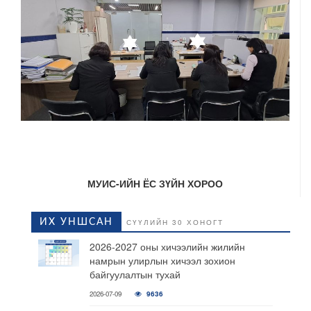
МУИС-ИЙН ЁС ЗҮЙН ХОРОО
ИХ УНШСАН
СҮҮЛИЙН 30 ХОНОГТ
2026-2027 оны хичээлийн жилийн
намрын улирлын хичээл зохион
байгуулалтын тухай
2026-07-09
9636