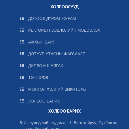
ХОЛБООСУУД
ДОТООД ДҮРЭМ ЖУРАМ
РЕКТОРЫН ЗӨВЛӨЛИЙН МЭДЭЭЛЭЛ
АЖЛЫН БАЙР
ДОТУУР УТАСНЫ ЖАГСААЛТ
ДИПЛОМ ШАЛГАХ
ТЭТГЭЛЭГ
МОНГОЛ ХЭЛНИЙ ВИКИТОЛЬ
ХОЛБОО БАРИХ
ХОЛБОО БАРИХ
Их сургуулийн гудамж - 1, Бага тойруу, Сүхбаатар
дүүрэг, Улаанбаатар