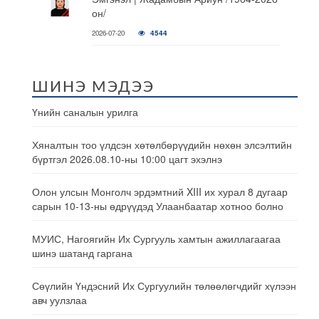
он/
2026-07-20
4544
ШИНЭ МЭДЭЭ
Үнийн саналын урилга
Хяналтын тоо үлдсэн хөтөлбөрүүдийн нөхөн элсэлтийн
бүртгэл 2026.08.10-ны 10:00 цагт эхэлнэ
Олон улсын Монголч эрдэмтний XIII их хурал 8 дугаар
сарын 10-13-ны өдрүүдэд Улаанбаатар хотноо болно
МУИС, Нагоягийн Их Сургууль хамтын ажиллагаагаа
шинэ шатанд гаргана
Сөүлийн Үндэсний Их Сургуулийн төлөөлөгчдийг хүлээн
авч уулзлаа