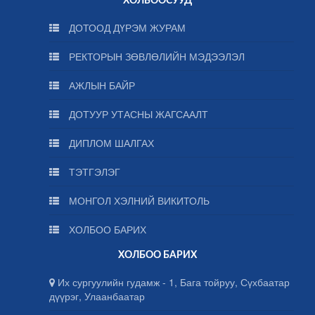
ХОЛБООСУУД
ДОТООД ДҮРЭМ ЖУРАМ
РЕКТОРЫН ЗӨВЛӨЛИЙН МЭДЭЭЛЭЛ
АЖЛЫН БАЙР
ДОТУУР УТАСНЫ ЖАГСААЛТ
ДИПЛОМ ШАЛГАХ
ТЭТГЭЛЭГ
МОНГОЛ ХЭЛНИЙ ВИКИТОЛЬ
ХОЛБОО БАРИХ
ХОЛБОО БАРИХ
Их сургуулийн гудамж - 1, Бага тойруу, Сүхбаатар
дүүрэг, Улаанбаатар