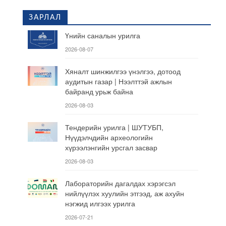
ЗАРЛАЛ
Үнийн саналын урилга
2026-08-07
Хяналт шинжилгээ үнэлгээ, дотоод
аудитын газар | Нээлттэй ажлын
байранд урьж байна
2026-08-03
Тендерийн урилга | ШУТУБП,
Нүүдэлчдийн археологийн
хүрээлэнгийн урсгал засвар
2026-08-03
Лабораторийн дагалдах хэрэгсэл
нийлүүлэх хуулийн этгээд, аж ахуйн
нэгжид илгээх урилга
2026-07-21