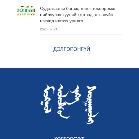
Судалгааны багаж, тоног төхөөрөмж
нийлүүлэх хуулийн этгээд, аж ахуйн
нэгжид илгээх урилга
2026-07-21
ДЭЛГЭРЭНГҮЙ