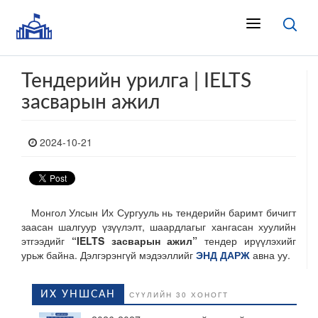
Тендерийн урилга | IELTS
засварын ажил
2024-10-21
Монгол Улсын Их Сургууль нь тендерийн баримт бичигт
заасан шалгуур үзүүлэлт, шаардлагыг хангасан хуулийн
этгээдийг
“IELTS засварын ажил”
тендер ирүүлэхийг
урьж байна. Дэлгэрэнгүй мэдээллийг
ЭНД ДАРЖ
авна уу.
ИХ УНШСАН
СҮҮЛИЙН 30 ХОНОГТ