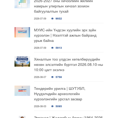
2026-2027 оны хичээлийн жилийн
намрын улирлын хичээл зохион
байгуулалтын тухай
2026-07-09
9932
МУИС-ийн Үндсэн хуулийн эрх зүйн
хүрээлэн | Нээлттэй ажлын байранд
урьж байна
2026-07-09
5913
Хяналтын тоо үлдсэн хөтөлбөрүүдийн
нөхөн элсэлтийн бүртгэл 2026.08.10-ны
10:00 цагт эхэлнэ
2026-08-07
5758
Тендерийн урилга | ШУТУБП,
Нүүдэлчдийн археологийн
хүрээлэнгийн урсгал засвар
2026-08-03
5095
Эмгэнэл | Жадамбын Ариун /1964-2026