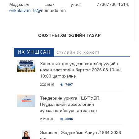
Мэдээлэл авах утас: 77307730-1514,
enkhtaivan_ts@
num.edu.mn
ОЮУТНЫ ХӨГЖЛИЙН ГАЗАР
ИХ УНШСАН
СҮҮЛИЙН 30 ХОНОГТ
Хяналтын тоо үлдсэн хөтөлбөрүүдийн
нөхөн элсэлтийн бүртгэл 2026.08.10-ны
10:00 цагт эхэлнэ
2026-08-07
7697
Тендерийн урилга | ШУТУБП,
Нүүдэлчдийн археологийн
хүрээлэнгийн урсгал засвар
2026-08-03
5096
Эмгэнэл | Жадамбын Ариун /1964-2026
он/