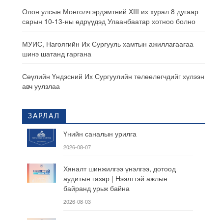
Олон улсын Монголч эрдэмтний XIII их хурал 8 дугаар
сарын 10-13-ны өдрүүдэд Улаанбаатар хотноо болно
МУИС, Нагоягийн Их Сургууль хамтын ажиллагаагаа
шинэ шатанд гаргана
Сөүлийн Үндэсний Их Сургуулийн төлөөлөгчдийг хүлээн
авч уулзлаа
ЗАРЛАЛ
Үнийн саналын урилга
2026-08-07
Хяналт шинжилгээ үнэлгээ, дотоод
аудитын газар | Нээлттэй ажлын
байранд урьж байна
2026-08-03