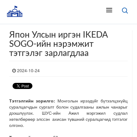
Япон Улсын иргэн IKEDA
SOGO-ийн нэрэмжит
тэтгэлэг зарлагдлаа
2024-10-24
Тэтгэлгийн зорилго:
Монголын ирээдүйг бүтээлцэхүйц
суралцагчдын сургалт болон судалгааны ажлын чанарыг
дээшлүүлэх. ШУС-ийн Ажил мэргэжил судлал
хөтөлбөрөөр элссэн ахисан түвшний суралцагчид тэтгэлэг
олгоно.