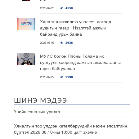
2026-07-20
4558
Хяналт шинжилгээ үнэлгээ, дотоод
аудитын газар | Нээлттэй ажлын
байранд урьж байна
2026-08-03
2638
МУИС болон Японы Тояама их
сургууль хооронд хамтын ажиллагааны
гэрээ байгууллаа
2026-07-29
2198
ШИНЭ МЭДЭЭ
Үнийн саналын урилга
Хяналтын тоо үлдсэн хөтөлбөрүүдийн нөхөн элсэлтийн
бүртгэл 2026.08.10-ны 10:00 цагт эхэлнэ