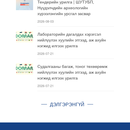
Тендерийн урилга | ШУТУБП,
Нүүдэлчдийн археологийн
хүрээлэнгийн урсгал засвар
2026-08-03
Лабораторийн дагалдах хэрэгсэл
нийлүүлэх хуулийн этгээд, аж ахуйн
нэгжид илгээх урилга
2026-07-21
Судалгааны багаж, тоног төхөөрөмж
нийлүүлэх хуулийн этгээд, аж ахуйн
нэгжид илгээх урилга
2026-07-21
ДЭЛГЭРЭНГҮЙ