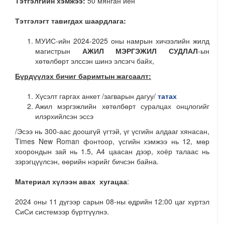
Тэтгэлгийн хэмжээ:
50 мянган иен
Тэтгэлэгт тавигдах шаардлага:
МУИС-ийн 2024-2025 оны намрын хичээлийн жилд
магистрын
АЖИЛ МЭРГЭЖИЛ СУДЛАЛ
-ын
хөтөлбөрт элссэн шинэ элсэгч байх,
Бүрдүүлэх бичиг баримтын жагсаалт:
Хүсэлт гаргах анкет /загварын дагуу/
татах
Ажил мэргэжлийн хөтөлбөрт суралцах онцлогийг
илэрхийлсэн эссэ
/Эсээ нь 300-аас доошгүй үгтэй, үг үсгийн алдааг хянасан,
Times New Roman фонтоор, үсгийн хэмжээ нь 12, мөр
хоорондын зай нь 1.5, А4 цаасан дээр, хоёр талаас нь
зэрэгцүүлсэн, өөрийн нэрийг бичсэн байна.
Материал хүлээн авах хугацаа
:
2024 оны 11 дүгээр сарын 08-ны өдрийн 12:00 цаг хүртэл
СиСи системээр бүртгүүлнэ.