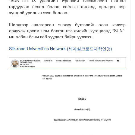
“SUN”-ын IX удаагийн Ерөнхий Ассамблейн шагнал
гардуулах ёслол болон соёлын аялалд оролцох нэр
хүндтэй урилгын эзэн боллоо.
Шилдгээр шалгарсан энэхүү бүтээлийг олон хэлээр
орчуулж цахим ном болгон нэг жилийн хугацаанд “SUN”-
ын албан ёсны веб хуудаст байршуулжээ.
Silk-road Universities Network (세계실크로드대학연맹)