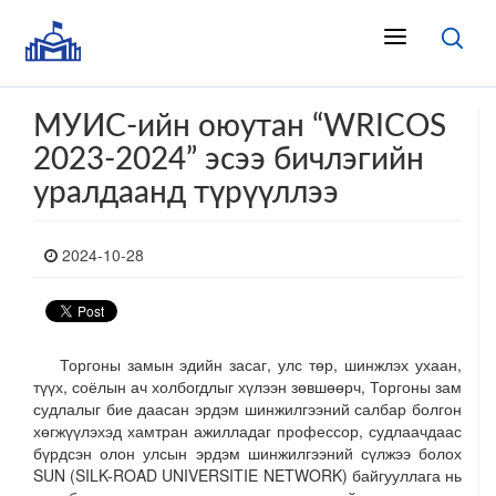
МУИС-ийн оюутан “WRICOS
2023-2024” эсээ бичлэгийн
уралдаанд түрүүллээ
2024-10-28
Торгоны замын эдийн засаг, улс төр, шинжлэх ухаан,
түүх, соёлын ач холбогдлыг хүлээн зөвшөөрч, Торгоны зам
судлалыг бие даасан эрдэм шинжилгээний салбар болгон
хөгжүүлэхэд хамтран ажилладаг профессор, судлаачдаас
бүрдсэн олон улсын эрдэм шинжилгээний сүлжээ болох
SUN (SILK-ROAD UNIVERSITIE NETWORK) байгууллага нь