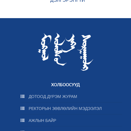
ХОЛБООСУУД
ДОТООД ДҮРЭМ ЖУРАМ
РЕКТОРЫН ЗӨВЛӨЛИЙН МЭДЭЭЛЭЛ
АЖЛЫН БАЙР