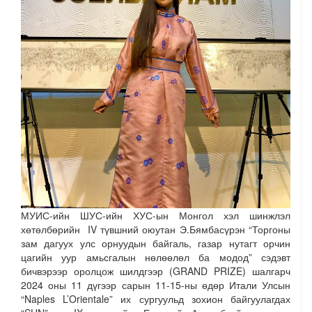
МУИС-ийн ШУС-ийн ХУС-ын Монгол хэл шинжлэл
хөтөлбөрийн IV түвшний оюутан Э.Бямбасүрэн “Торгоны
зам дагуух улс орнуудын байгаль, газар нутагт орчин
цагийн уур амьсгалын нөлөөлөл ба модод” сэдэвт
бичвэрээр оролцож шилдгээр (GRAND PRIZE) шалгарч
2024 оны 11 дүгээр сарын 11-15-ны өдөр Итали Улсын
“Naples L’Orientale” их сургуульд зохион байгуулагдах