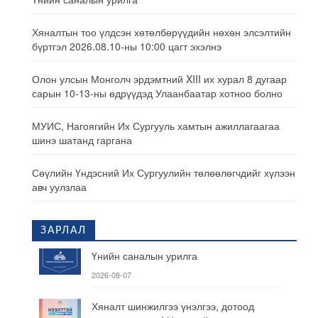
Хяналтын тоо үлдсэн хөтөлбөрүүдийн нөхөн элсэлтийн
бүртгэл 2026.08.10-ны 10:00 цагт эхэлнэ
Олон улсын Монголч эрдэмтний XIII их хурал 8 дугаар
сарын 10-13-ны өдрүүдэд Улаанбаатар хотноо болно
МУИС, Нагоягийн Их Сургууль хамтын ажиллагаагаа
шинэ шатанд гаргана
Сөүлийн Үндэсний Их Сургуулийн төлөөлөгчдийг хүлээн
авч уулзлаа
ЗАРЛАЛ
Үнийн саналын урилга
2026-08-07
Хяналт шинжилгээ үнэлгээ, дотоод