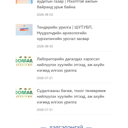
аудитын газар | Нээлттэй ажлын
байранд урьж байна
2026-08-03
Тендерийн урилга | ШУТУБП,
Нүүдэлчдийн археологийн
хүрээлэнгийн урсгал засвар
2026-08-03
Лабораторийн дагалдах хэрэгсэл
нийлүүлэх хуулийн этгээд, аж ахуйн
нэгжид илгээх урилга
2026-07-21
Судалгааны багаж, тоног төхөөрөмж
нийлүүлэх хуулийн этгээд, аж ахуйн
нэгжид илгээх урилга
2026-07-21
ДЭЛГЭРЭНГҮЙ