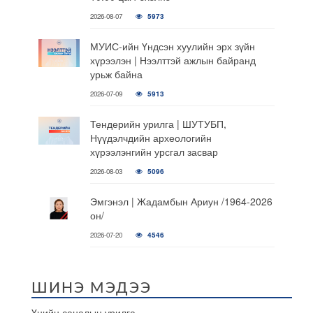
2026-08-07
5973
МУИС-ийн Үндсэн хуулийн эрх зүйн
хүрээлэн | Нээлттэй ажлын байранд
урьж байна
2026-07-09
5913
Тендерийн урилга | ШУТУБП,
Нүүдэлчдийн археологийн
хүрээлэнгийн урсгал засвар
2026-08-03
5096
Эмгэнэл | Жадамбын Ариун /1964-2026
он/
2026-07-20
4546
ШИНЭ МЭДЭЭ
Үнийн саналын урилга