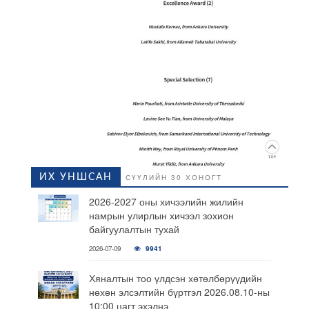
ИХ УНШСАН
СҮҮЛИЙН 30 ХОНОГТ
2026-2027 оны хичээлийн жилийн
намрын улирлын хичээл зохион
байгуулалтын тухай
2026-07-09
9941
Хяналтын тоо үлдсэн хөтөлбөрүүдийн
нөхөн элсэлтийн бүртгэл 2026.08.10-ны
10:00 цагт эхэлнэ