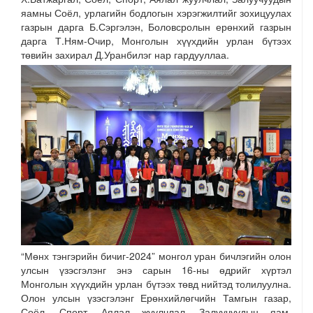
яамны Соёл, урлагийн бодлогын хэрэгжилтийг зохицуулах
газрын дарга Б.Сэргэлэн, Боловсролын ерөнхий газрын
дарга Т.Ням-Очир, Монголын хүүхдийн урлан бүтээх
төвийн захирал Д.Уранбилэг нар гардууллаа.
“Мөнх тэнгэрийн бичиг-2024” монгол уран бичлэгийн олон
улсын үзэсгэлэнг энэ сарын 16-ны өдрийг хүртэл
Монголын хүүхдийн урлан бүтээх төвд нийтэд толилуулна.
Олон улсын үзэсгэлэнг Ерөнхийлөгчийн Тамгын газар,
Соёл, Спорт, Аялал жуулчлал, Залуучуудын яам,