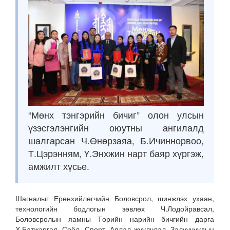
“Мөнх тэнгэрийн бичиг” олон улсын
үзэсгэлэнгийн оюутны ангилалд
шалгарсан Ч.Өнөрзаяа, Б.Ичиннорвоо,
Т.Цэрэнням, Ү.Энхжин нарт баяр хүргэж,
амжилт хүсье.
Шагналыг Ерөнхийлөгчийн Боловсрол, шинжлэх ухаан,
технологийн бодлогын зөвлөх Ч.Лодойравсал,
Боловсролын яамны Төрийн нарийн бичгийн дарга
Х.Батжаргал, Соёл, Спорт, Аялал жуулчлал, Залуучуудын