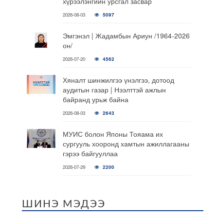
хүрээлэнгийн урсгал засвар
2026-08-03
5097
Эмгэнэл | Жадамбын Ариун /1964-2026
он/
2026-07-20
4562
Хяналт шинжилгээ үнэлгээ, дотоод
аудитын газар | Нээлттэй ажлын
байранд урьж байна
2026-08-03
2643
МУИС болон Японы Тояама их
сургууль хооронд хамтын ажиллагааны
гэрээ байгууллаа
2026-07-29
2200
ШИНЭ МЭДЭЭ