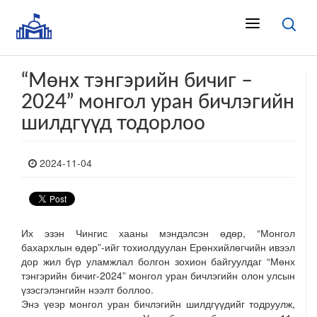
“Мөнх тэнгэрийн бичиг –
2024” монгол уран бичлэгийн
шилдгүүд тодорлоо
2024-11-04
Их эзэн Чингис хааны мэндэлсэн өдөр, “Монгол
бахархлын өдөр”-ийг тохиолдуулан Ерөнхийлөгчийн ивээл
дор жил бүр уламжлал болгон зохион байгуулдаг “Мөнх
тэнгэрийн бичиг-2024” монгол уран бичлэгийн олон улсын
үзэсгэлэнгийн нээлт боллоо.
Энэ үеэр монгол уран бичлэгийн шилдгүүдийг тодруулж,