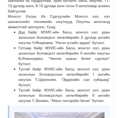
шагналыг нь гардууллаа. Уран бүтээлч, багш, оюутан, 11-
12 дугаар анги, 8-10 дугаар анги гэсэн 5 ангиллаар зохион
байгуулав.
Монгол Улсын Их Сургуулийн Монгол хэл, хэл
шинжлэлийн тэнхимийн оюутнууд Оюутны ангилалд
амжилттай оролцлоо. Үүнд:
Дэд байр: МУИС-ийн Багш, монгол хэл, уран
зохиолын боловсрол хөтөлбөрийн 2 дугаар ангийн
оюутан Ч.Өнөрзаяа. “Нэгэн үсгийн эрдэм” бүтээл;
Гутгаар байр: МУИС-ийн Багш, монгол хэл, уран
зохиолын боловсрол хөтөлбөрийн II ангийн оюутан
Б.Ичиннорвоо. “Чингис хааны билиг сургаал”
бүтээл;
Тусгай байр: МУИС-ийн Багш, монгол хэл, уран
зохиолын боловсролын хөтөлбөрийн I ангийн
оюутан Т.Цэрэнням. “Эрдэнийн сан субашид”
бүтээл;
Тусгай байр: МУИС-ийн Багш, монгол хэл, уран
зохиолын боловсролын хөтөлбөрийн II ангийн
оюутан Ү.Энхжин. “Мөнх тэнгэрийн бичиг” бүтээл.