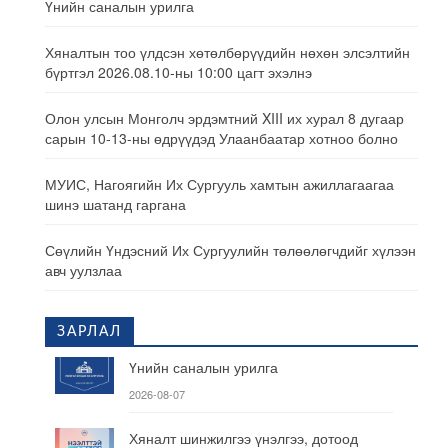
Үнийн саналын урилга
Хяналтын тоо үлдсэн хөтөлбөрүүдийн нөхөн элсэлтийн
бүртгэл 2026.08.10-ны 10:00 цагт эхэлнэ
Олон улсын Монголч эрдэмтний XIII их хурал 8 дугаар
сарын 10-13-ны өдрүүдэд Улаанбаатар хотноо болно
МУИС, Нагоягийн Их Сургууль хамтын ажиллагаагаа
шинэ шатанд гаргана
Сөүлийн Үндэсний Их Сургуулийн төлөөлөгчдийг хүлээн
авч уулзлаа
ЗАРЛАЛ
Үнийн саналын урилга
2026-08-07
Хяналт шинжилгээ үнэлгээ, дотоод