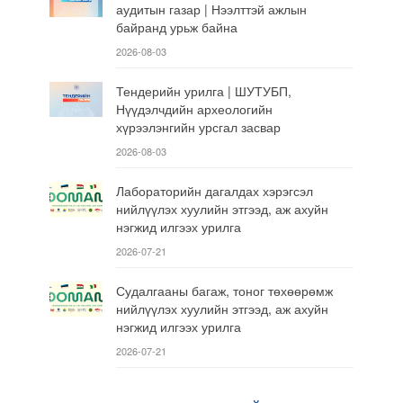
аудитын газар | Нээлттэй ажлын
байранд урьж байна
2026-08-03
Тендерийн урилга | ШУТУБП,
Нүүдэлчдийн археологийн
хүрээлэнгийн урсгал засвар
2026-08-03
Лабораторийн дагалдах хэрэгсэл
нийлүүлэх хуулийн этгээд, аж ахуйн
нэгжид илгээх урилга
2026-07-21
Судалгааны багаж, тоног төхөөрөмж
нийлүүлэх хуулийн этгээд, аж ахуйн
нэгжид илгээх урилга
2026-07-21