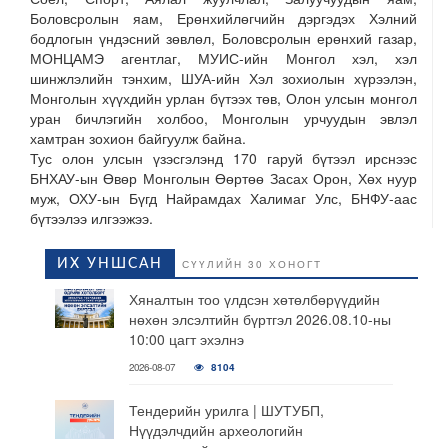
Боловсролын яам, Ерөнхийлөгчийн дэргэдэх Хэлний
бодлогын үндэсний зөвлөл, Боловсролын ерөнхий газар,
МОНЦАМЭ агентлаг, МУИС-ийн Монгол хэл, хэл
шинжлэлийн тэнхим, ШУА-ийн Хэл зохиолын хүрээлэн,
Монголын хүүхдийн урлан бүтээх төв, Олон улсын монгол
уран бичлэгийн холбоо, Монголын урчуудын эвлэл
хамтран зохион байгуулж байна.
Тус олон улсын үзэсгэлэнд 170 гаруй бүтээл ирснээс
БНХАУ-ын Өвөр Монголын Өөртөө Засах Орон, Хөх нуур
муж, ОХУ-ын Бүгд Найрамдах Халимаг Улс, БНФУ-аас
бүтээлээ илгээжээ.
ИХ УНШСАН
СҮҮЛИЙН 30 ХОНОГТ
Хяналтын тоо үлдсэн хөтөлбөрүүдийн
нөхөн элсэлтийн бүртгэл 2026.08.10-ны
10:00 цагт эхэлнэ
2026-08-07
8104
Тендерийн урилга | ШУТУБП,
Нүүдэлчдийн археологийн