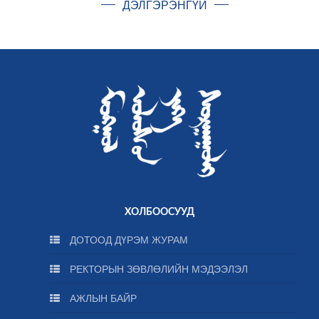
ДЭЛГЭРЭНГҮЙ
ХОЛБООСУУД
ДОТООД ДҮРЭМ ЖУРАМ
РЕКТОРЫН ЗӨВЛӨЛИЙН МЭДЭЭЛЭЛ
АЖЛЫН БАЙР