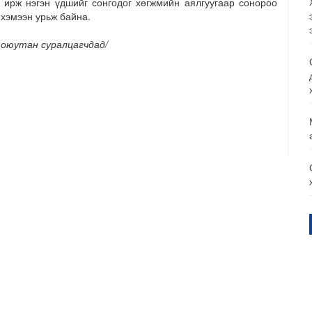
н ирж нэгэн үдшийг сонгодог хөгжмийн аялгуугаар сонороо
 хэмээн урьж байна.
 оюутан суралцагчдад/
м