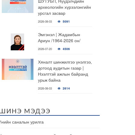
ШУТУБП, Нүүдэлчдийн
археологийн хүрээлэнгийн
урсгал засвар
2026-08-03
5091
Эмгэнэл | Жадамбын
Ариун /1964-2026 он/
2026-07-20
4506
Хяналт шинжилгээ үнэлгээ,
дотоод аудитын газар |
Нээлттэй ажлын байранд
урьж байна
2026-08-03
2614
ШИНЭ МЭДЭЭ
Үнийн саналын урилга