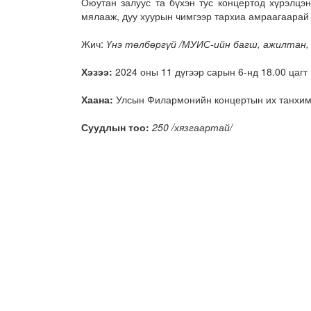
Оюутан залуус та бүхэн тус концертод хүрэлцэ
мялааж, дуу хуурын чимгээр тархиа амраагаарай
Жич:
Үнэ төлбөргүй /МУИС-ийн багш, ажилтан,
Хэзээ:
2024 оны 11 дүгээр сарын 6-нд 18.00 цагт
Хаана:
Улсын Филармонийн концертын их танхи
Суудлын тоо:
250 /хязгаартай/