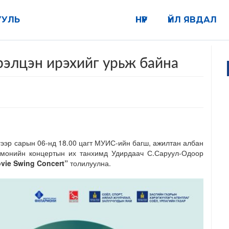
УУЛЬ
НҮҮР
ҮЙЛ ЯВДАЛ
үрэлцэн ирэхийг урьж байна
гээр сарын 06-нд 18.00 цагт МУИС-ийн багш, ажилтан албан
рмонийн концертын их танхимд Удирдаач С.Саруул-Одоор
vie Swing Concert”
толилуулна.