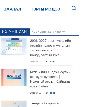
ЗАРЛАЛ
ТЭРГҮҮН МЭДЭЭ
ИХ УНШСАН
СҮҮЛИЙН 30 ХОНОГТ
2026-2027 оны хичээлийн
жилийн намрын улирлын
хичээл зохион
байгуулалтын тухай
2026-07-09
9760
МУИС-ийн Үндсэн хуулийн
эрх зүйн хүрээлэн |
Нээлттэй ажлын байранд
урьж байна
2026-07-09
5886
Тендерийн урилга |