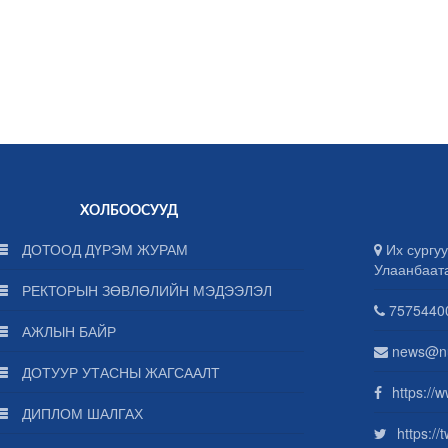
ХОЛБООСУУД
ДОТООД ДҮРЭМ ЖУРАМ
Их сургуу
Улаанбаат
РЕКТОРЫН ЗӨВЛӨЛИЙН МЭДЭЭЛЭЛ
75754400
АЖЛЫН БАЙР
news@n
ДОТУУР УТАСНЫ ЖАГСААЛТ
https://
ДИПЛОМ ШАЛГАХ
https:/