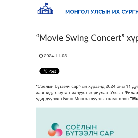
МОНГОЛ УЛСЫН ИХ СУРГ
“Movie Swing Concert” х
2024-11-05
“Соёлын бүтээлч сар”-ын хүрээнд 2024 оны 11 дү
хаагчид, оюутан залууст зориулан Улсын Фила
удирдуулсан Баян Монгол чуулгын хамт олон
“Mo