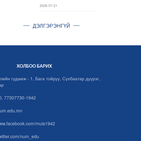
2026-07-21
ДЭЛГЭРЭНГҮЙ
ХОЛБОО БАРИХ
лийн гудамж - 1, Бага тойруу, Сүхбаатар дүүрэг,
ар
, 77307730-1942
um.edu.mn
www.facebook.com/muis1942
/twitter.com/num_edu