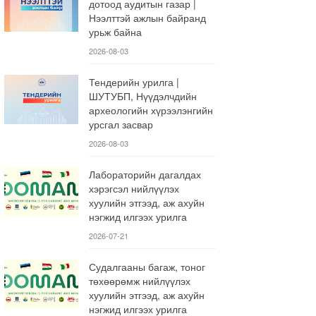
дотоод аудитын газар |
Нээлттэй ажлын байранд
урьж байна
2026-08-03
Тендерийн урилга |
ШУТУБП, Нүүдэлчдийн
археологийн хүрээлэнгийн
урсгал засвар
2026-08-03
Лабораторийн дагалдах
хэрэгсэл нийлүүлэх
хуулийн этгээд, аж ахуйн
нэгжид илгээх урилга
2026-07-21
Судалгааны багаж, тоног
төхөөрөмж нийлүүлэх
хуулийн этгээд, аж ахуйн
нэгжид илгээх урилга