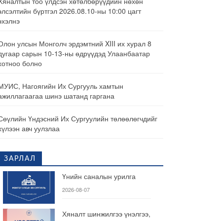
Хяналтын тоо үлдсэн хөтөлбөрүүдийн нөхөн
элсэлтийн бүртгэл 2026.08.10-ны 10:00 цагт
эхэлнэ
Олон улсын Монголч эрдэмтний XIII их хурал 8
дугаар сарын 10-13-ны өдрүүдэд Улаанбаатар
хотноо болно
МУИС, Нагоягийн Их Сургууль хамтын
ажиллагаагаа шинэ шатанд гаргана
Сөүлийн Үндэсний Их Сургуулийн төлөөлөгчдийг
хүлээн авч уулзлаа
ЗАРЛАЛ
Үнийн саналын урилга
2026-08-07
Хяналт шинжилгээ үнэлгээ,