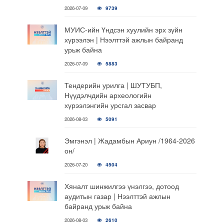
2026-07-09
9739
МУИС-ийн Үндсэн хуулийн эрх зүйн
хүрээлэн | Нээлттэй ажлын байранд
урьж байна
2026-07-09
5883
Тендерийн урилга | ШУТУБП,
Нүүдэлчдийн археологийн
хүрээлэнгийн урсгал засвар
2026-08-03
5091
Эмгэнэл | Жадамбын Ариун /1964-2026
он/
2026-07-20
4504
Хяналт шинжилгээ үнэлгээ, дотоод
аудитын газар | Нээлттэй ажлын
байранд урьж байна
2026-08-03
2610