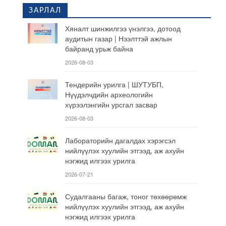
ЗАРЛАЛ
Хяналт шинжилгээ үнэлгээ, дотоод
аудитын газар | Нээлттэй ажлын
байранд урьж байна
2026-08-03
Тендерийн урилга | ШУТУБП,
Нүүдэлчдийн археологийн
хүрээлэнгийн урсгал засвар
2026-08-03
Лабораторийн дагалдах хэрэгсэл
нийлүүлэх хуулийн этгээд, аж ахуйн
нэгжид илгээх урилга
2026-07-21
Судалгааны багаж, тоног төхөөрөмж
нийлүүлэх хуулийн этгээд, аж ахуйн
нэгжид илгээх урилга