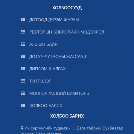
ХОЛБООСУУД
ДОТООД ДҮРЭМ ЖУРАМ
РЕКТОРЫН ЗӨВЛӨЛИЙН МЭДЭЭЛЭЛ
АЖЛЫН БАЙР
ДОТУУР УТАСНЫ ЖАГСААЛТ
ДИПЛОМ ШАЛГАХ
ТЭТГЭЛЭГ
МОНГОЛ ХЭЛНИЙ ВИКИТОЛЬ
ХОЛБОО БАРИХ
ХОЛБОО БАРИХ
Их сургуулийн гудамж - 1, Бага тойруу, Сүхбаатар
дүүрэг, Улаанбаатар