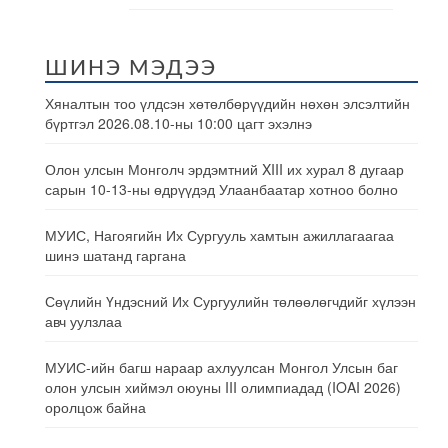
ШИНЭ МЭДЭЭ
Хяналтын тоо үлдсэн хөтөлбөрүүдийн нөхөн элсэлтийн
бүртгэл 2026.08.10-ны 10:00 цагт эхэлнэ
Олон улсын Монголч эрдэмтний XIII их хурал 8 дугаар
сарын 10-13-ны өдрүүдэд Улаанбаатар хотноо болно
МУИС, Нагоягийн Их Сургууль хамтын ажиллагаагаа
шинэ шатанд гаргана
Сөүлийн Үндэсний Их Сургуулийн төлөөлөгчдийг хүлээн
авч уулзлаа
МУИС-ийн багш нараар ахлуулсан Монгол Улсын баг
олон улсын хиймэл оюуны III олимпиадад (IOAI 2026)
оролцож байна