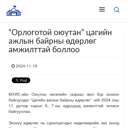
“Орлоготой оюутан” цагийн
ажлын байрны өдөрлөг
амжилттай боллоо
2024-11-18
МУИС-ийн Оюутны хөгжлийн газраас жил бүр зохион
байгуулдаг “Цагийн ажлын байрны өдөрлөг” -ийг 2024 оны
11 дүгээр сарын 6, 7-ны өдрүүдэд амжилттай зохион
байгууллаа.
Энэхүү өдөрлөг нь суралцагчдыг хөдөлмөрийн зах зээлд