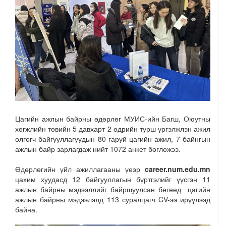
Цагийн ажлын байрны өдөрлөг МУИС-ийн Багш, Оюутны
хөгжлийн төвийн 5 давхарт 2 өдрийн турш үргэлжлэн ажил
олгогч байгууллагуудын 80 гаруй цагийн ажил, 7 байнгын
ажлын байр зарлагдаж нийт 1072 анкет бөглөжээ.
Өдөрлөгийн үйл ажиллагааны үеэр
career.num.edu.mn
цахим хуудасд 12 байгууллагын бүртгэлийг үүсгэн 11
ажлын байрны мэдээллийг байршуулсан бөгөөд цагийн
ажлын байрны мэдээлэлд 113 суралцагч CV-ээ ирүүлээд
байна.