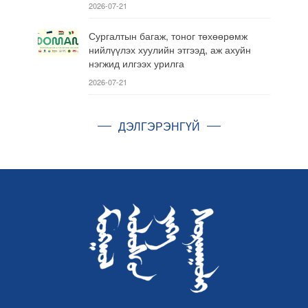
2026-07-21
Сургалтын багаж, тоног төхөөрөмж
нийлүүлэх хуулийн этгээд, аж ахуйн
нэгжид илгээх урилга
2026-07-21
ДЭЛГЭРЭНГҮЙ