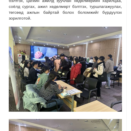
бэлтгэх, цагийн ажилд зуучлан хөдөлмөрийн харилцаа,
соёлд сургах, ажил хөдөлмөрт бэлтгэх, туршлагажуулах,
төгсөөд ажлын байртай болох боломжийг бүрдүүлэх
зорилготой.