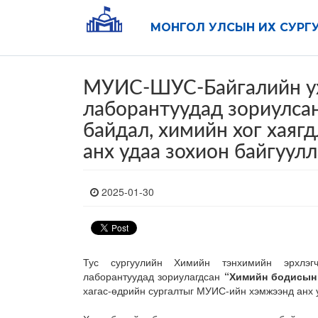
МОНГОЛ УЛСЫН ИХ СУРГ
МУИС-ШУС-Байгалийн у
лаборантуудад зориулса
байдал, химийн хог хаягд
анх удаа зохион байгуулл
2025-01-30
Тус сургуулийн Химийн тэнхимийн эрхлэг
лаборантуудад зориулагдсан
“Химийн бодисын 
хагас-өдрийн сургалтыг МУИС-ийн хэмжээнд анх 