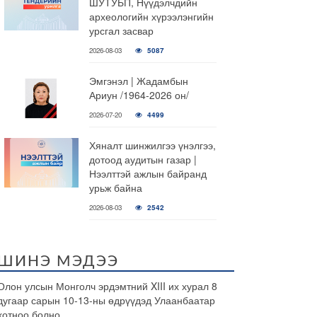
ШУТУБП, Нүүдэлчдийн
археологийн хүрээлэнгийн
урсгал засвар
2026-08-03
5087
Эмгэнэл | Жадамбын
Ариун /1964-2026 он/
2026-07-20
4499
Хяналт шинжилгээ үнэлгээ,
дотоод аудитын газар |
Нээлттэй ажлын байранд
урьж байна
2026-08-03
2542
ШИНЭ МЭДЭЭ
Олон улсын Монголч эрдэмтний XIII их хурал 8
дугаар сарын 10-13-ны өдрүүдэд Улаанбаатар
хотноо болно