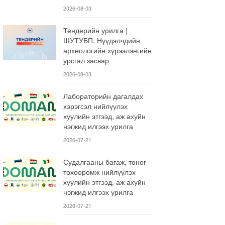
2026-08-03
Тендерийн урилга |
ШУТУБП, Нүүдэлчдийн
археологийн хүрээлэнгийн
урсгал засвар
2026-08-03
Лабораторийн дагалдах
хэрэгсэл нийлүүлэх
хуулийн этгээд, аж ахуйн
нэгжид илгээх урилга
2026-07-21
Судалгааны багаж, тоног
төхөөрөмж нийлүүлэх
хуулийн этгээд, аж ахуйн
нэгжид илгээх урилга
2026-07-21