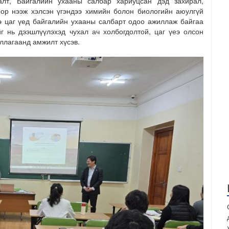
алт, Байгалийн ухааны салбар хариуцсан дэд захирал,
ор нээж хэлсэн үгэндээ химийн болон биологийн аюулгүй
э цаг үед байгалийн ухааны салбарт одоо ажиллаж байгаа
г нь дээшлүүлэхэд чухал ач холбогдолтой, цаг үеэ олсон
иллагаанд амжилт хүсэв.