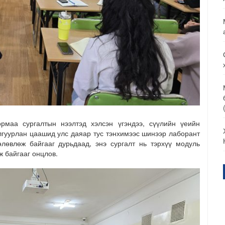
рмаа сургалтын нээлтэд хэлсэн үгэндээ, сүүлийн үеийн
лгуурлан цаашид улс даяар тус тэнхимээс шинээр лаборант
өлөвлөж байгааг дурьдаад, энэ сургалт нь тэрхүү модуль
ж байгааг онцлов.