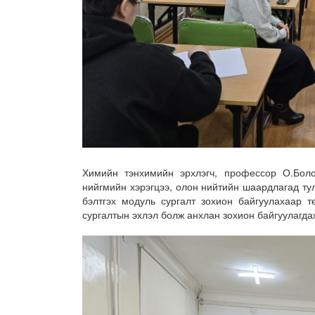
Химийн тэнхимийн эрхлэгч, профессор О.Боло
нийгмийн хэрэгцээ, олон нийтийн шаардлагад ту
бэлтгэх модуль сургалт зохион байгуулахаар т
сургалтын эхлэл болж анхлан зохион байгуулагда