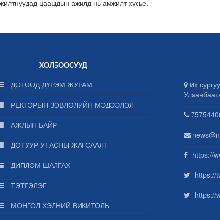
ажилтнуудад цаашдын ажилд нь амжилт хүсье.
ХОЛБООСУУД
ДОТООД ДҮРЭМ ЖУРАМ
Их сургуу
Улаанбаат
РЕКТОРЫН ЗӨВЛӨЛИЙН МЭДЭЭЛЭЛ
75754400
АЖЛЫН БАЙР
news@n
ДОТУУР УТАСНЫ ЖАГСААЛТ
https://
ДИПЛОМ ШАЛГАХ
https:/
ТЭТГЭЛЭГ
https:/
МОНГОЛ ХЭЛНИЙ ВИКИТОЛЬ