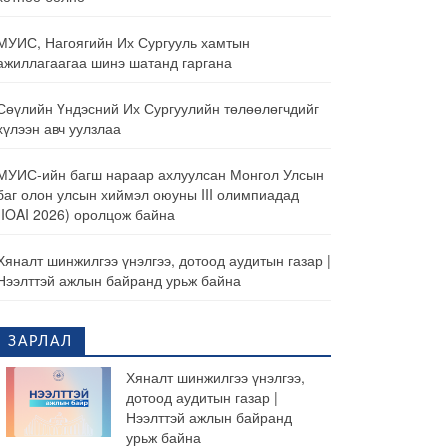
МУИС, Нагоягийн Их Сургууль хамтын
ажиллагаагаа шинэ шатанд гаргана
Сөүлийн Үндэсний Их Сургуулийн төлөөлөгчдийг
хүлээн авч уулзлаа
МУИС-ийн багш нараар ахлуулсан Монгол Улсын
баг олон улсын хиймэл оюуны III олимпиадад
(IOAI 2026) оролцож байна
Хяналт шинжилгээ үнэлгээ, дотоод аудитын газар |
Нээлттэй ажлын байранд урьж байна
ЗАРЛАЛ
Хяналт шинжилгээ үнэлгээ,
дотоод аудитын газар |
Нээлттэй ажлын байранд
урьж байна