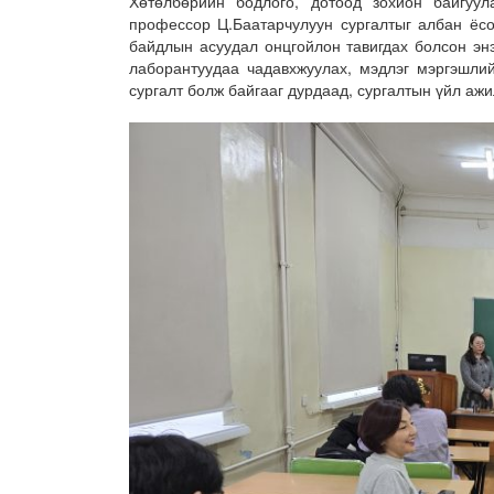
Хөтөлбөрийн бодлого, дотоод зохион байгуул
профессор Ц.Баатарчулуун сургалтыг албан ёсо
байдлын асуудал онцгойлон тавигдах болсон эн
лаборантуудаа чадавхжуулах, мэдлэг мэргэшлий
сургалт болж байгааг дурдаад, сургалтын үйл аж