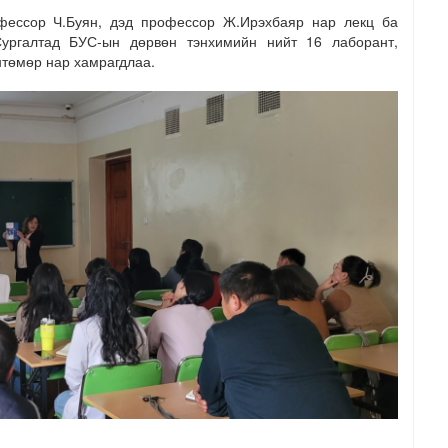
офессор Ч.Буян, дэд профессор Ж.Ирэхбаяр нар лекц ба
Сургалтад БУС-ын дөрвөн тэнхимийн нийт 16 лаборант,
нтөмөр нар хамрагдлаа.