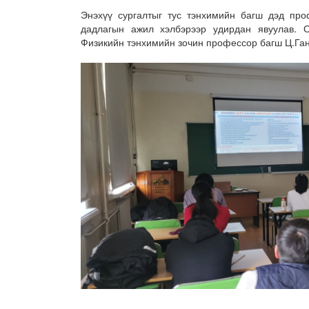
Энэхүү сургалтыг тус тэнхимийн багш дэд пр
дадлагын ажил хэлбэрээр удирдан явуулав. 
Физикийн тэнхимийн зочин профессор багш Ц.Га