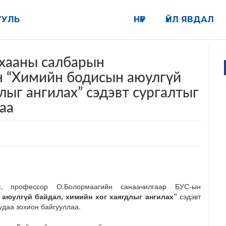
УУЛЬ
НҮҮР
ҮЙЛ ЯВДАЛ
хааны салбарын
н “Химийн бодисын аюулгүй
лыг ангилах” сэдэвт сургалтыг
аа
ч, профессор О.Болормаагийн санаачилгаар БУС-ын
аюулгүй байдал, химийн хог хаягдлыг ангилах”
сэдэвт
удаа зохион байгууллаа.