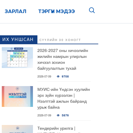
ЗАРЛАЛ
ТЭРГҮҮН МЭДЭЭ
ИХ УНШСАН
СҮҮЛИЙН 30 ХОНОГТ
2026-2027 оны хичээлийн
жилийн намрын улирлын
хичээл зохион
байгуулалтын тухай
2026-07-09
9708
МУИС-ийн Үндсэн хуулийн
эрх зүйн хүрээлэн |
Нээлттэй ажлын байранд
урьж байна
2026-07-09
5876
Тендерийн урилга |