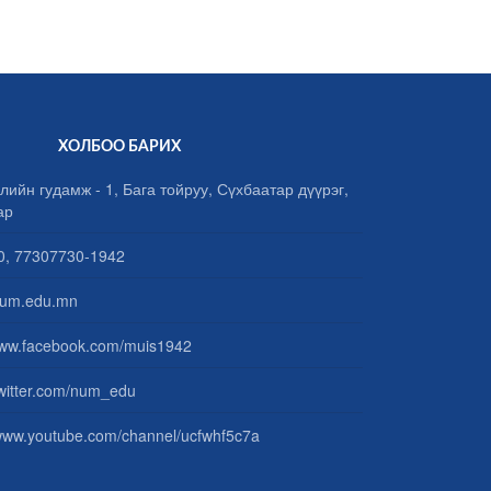
ХОЛБОО БАРИХ
лийн гудамж - 1, Бага тойруу, Сүхбаатар дүүрэг,
ар
, 77307730-1942
um.edu.mn
www.facebook.com/muis1942
/twitter.com/num_edu
/www.youtube.com/channel/ucfwhf5c7a