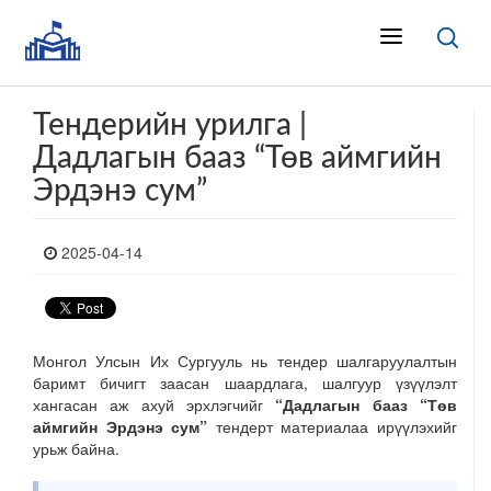
Тендерийн урилга |
Дадлагын бааз “Төв аймгийн
Эрдэнэ сум”
2025-04-14
Монгол Улсын Их Сургууль
нь тендер шалгаруулалтын
баримт бичигт заасан шаардлага, шалгуур үзүүлэлт
хангасан аж ахуй эрхлэгчийг
“Дадлагын бааз “Төв
аймгийн Эрдэнэ сум”
тендерт
материалаа ирүүлэхийг
урьж байна.