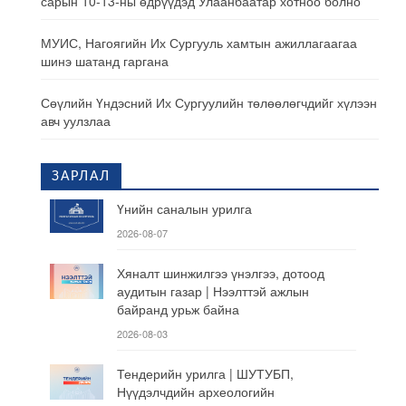
сарын 10-13-ны өдрүүдэд Улаанбаатар хотноо болно
МУИС, Нагоягийн Их Сургууль хамтын ажиллагаагаа
шинэ шатанд гаргана
Сөүлийн Үндэсний Их Сургуулийн төлөөлөгчдийг хүлээн
авч уулзлаа
ЗАРЛАЛ
Үнийн саналын урилга
2026-08-07
Хяналт шинжилгээ үнэлгээ, дотоод
аудитын газар | Нээлттэй ажлын
байранд урьж байна
2026-08-03
Тендерийн урилга | ШУТУБП,
Нүүдэлчдийн археологийн