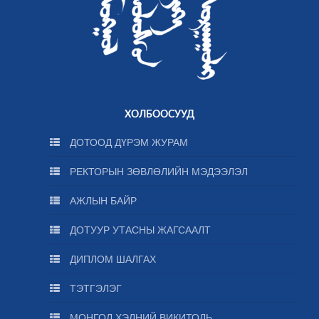
ХОЛБООСУУД
ДОТООД ДҮРЭМ ЖУРАМ
РЕКТОРЫН ЗӨВЛӨЛИЙН МЭДЭЭЛЭЛ
АЖЛЫН БАЙР
ДОТУУР УТАСНЫ ЖАГСААЛТ
ДИПЛОМ ШАЛГАХ
ТЭТГЭЛЭГ
МОНГОЛ ХЭЛНИЙ ВИКИТОЛЬ