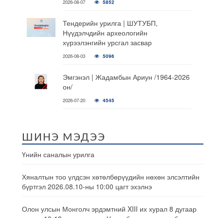
2026-08-07
5852
Тендерийн урилга | ШУТУБП,
Нүүдэлчдийн археологийн
хүрээлэнгийн урсгал засвар
2026-08-03
5096
Эмгэнэл | Жадамбын Ариун /1964-2026
он/
2026-07-20
4545
ШИНЭ МЭДЭЭ
Үнийн саналын урилга
Хяналтын тоо үлдсэн хөтөлбөрүүдийн нөхөн элсэлтийн
бүртгэл 2026.08.10-ны 10:00 цагт эхэлнэ
Олон улсын Монголч эрдэмтний XIII их хурал 8 дугаар