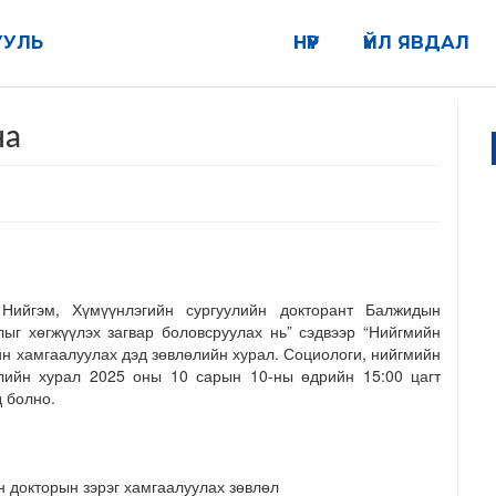
УУЛЬ
НҮҮР
ҮЙЛ ЯВДАЛ
на
Нийгэм, Хүмүүнлэгийн сургуулийн докторант Балжидын
г хөгжүүлэх загвар боловсруулах нь” сэдвээр “Нийгмийн
ийн хамгаалуулах дэд зөвлөлийн хурал. Социологи, нийгмийн
лийн хурал 2025 оны 10 сарын 10-ны өдрийн 15:00 цагт
 болно.
 докторын зэрэг хамгаалуулах зөвлөл