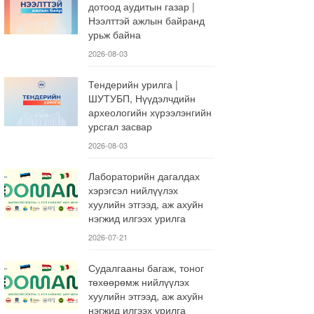
дотоод аудитын газар |
Нээлттэй ажлын байранд
урьж байна
2026-08-03
Тендерийн урилга |
ШУТУБП, Нүүдэлчдийн
археологийн хүрээлэнгийн
урсгал засвар
2026-08-03
Лабораторийн дагалдах
хэрэгсэл нийлүүлэх
хуулийн этгээд, аж ахуйн
нэгжид илгээх урилга
2026-07-21
Судалгааны багаж, тоног
төхөөрөмж нийлүүлэх
хуулийн этгээд, аж ахуйн
нэгжид илгээх урилга