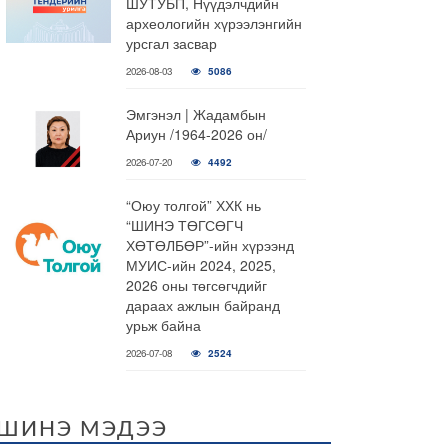
ШУТУБП, Нүүдэлчдийн
археологийн хүрээлэнгийн
урсгал засвар
2026-08-03
5086
Эмгэнэл | Жадамбын
Ариун /1964-2026 он/
2026-07-20
4492
“Оюу толгой” ХХК нь
“ШИНЭ ТӨГСӨГЧ
ХӨТӨЛБӨР”-ийн хүрээнд
МУИС-ийн 2024, 2025,
2026 оны төгсөгчдийг
дараах ажлын байранд
урьж байна
2026-07-08
2524
ШИНЭ МЭДЭЭ