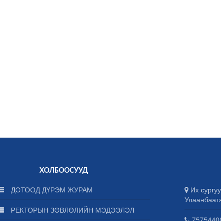
ХОЛБООСУУД
ДОТООД ДҮРЭМ ЖУРАМ
Их сургуу
Улаанбаат
РЕКТОРЫН ЗӨВЛӨЛИЙН МЭДЭЭЛЭЛ
75754400