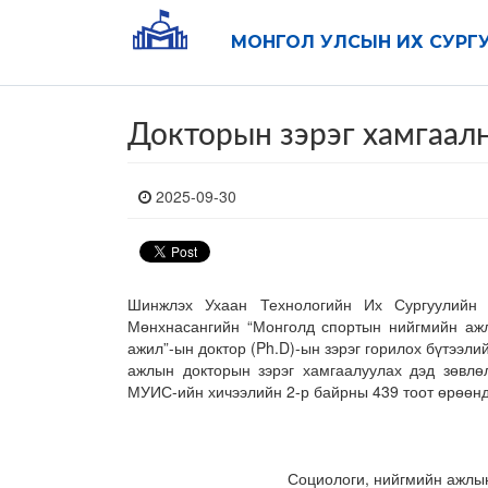
МОНГОЛ УЛСЫН ИХ СУРГ
Докторын зэрэг хамгаал
2025-09-30
Шинжлэх Ухаан Технологийн Их Сургуулийн 
Мөнхнасангийн “Монголд спортын нийгмийн ажлы
ажил”-ын доктор (Ph.D)-ын зэрэг горилох бүтээл
ажлын докторын зэрэг хамгаалуулах дэд зөвлө
МУИС-ийн хичээлийн 2-р байрны 439 тоот өрөөнд
Социологи, нийгмийн ажлын