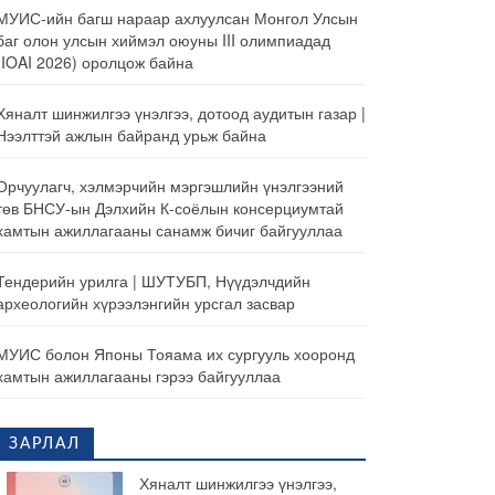
МУИС-ийн багш нараар ахлуулсан Монгол Улсын
баг олон улсын хиймэл оюуны III олимпиадад
(IOAI 2026) оролцож байна
Хяналт шинжилгээ үнэлгээ, дотоод аудитын газар |
Нээлттэй ажлын байранд урьж байна
Орчуулагч, хэлмэрчийн мэргэшлийн үнэлгээний
төв БНСУ-ын Дэлхийн К-соёлын консерциумтай
хамтын ажиллагааны санамж бичиг байгууллаа
Тендерийн урилга | ШУТУБП, Нүүдэлчдийн
археологийн хүрээлэнгийн урсгал засвар
МУИС болон Японы Тояама их сургууль хооронд
хамтын ажиллагааны гэрээ байгууллаа
ЗАРЛАЛ
Хяналт шинжилгээ үнэлгээ,