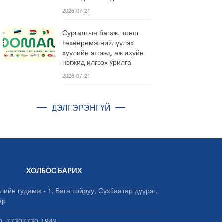
2026-07-21
Сургалтын багаж, тоног
төхөөрөмж нийлүүлэх
хуулийн этгээд, аж ахуйн
нэгжид илгээх урилга
2026-07-21
ДЭЛГЭРЭНГҮЙ
ХОЛБОО БАРИХ
лийн гудамж - 1, Бага тойруу, Сүхбаатар дүүрэг,
ар
, 77307730-1942