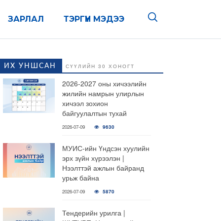
ЗАРЛАЛ
ТЭРГҮҮН МЭДЭЭ
ИХ УНШСАН
СҮҮЛИЙН 30 ХОНОГТ
2026-2027 оны хичээлийн
жилийн намрын улирлын
хичээл зохион
байгуулалтын тухай
2026-07-09
9630
МУИС-ийн Үндсэн хуулийн
эрх зүйн хүрээлэн |
Нээлттэй ажлын байранд
урьж байна
2026-07-09
5870
Тендерийн урилга |