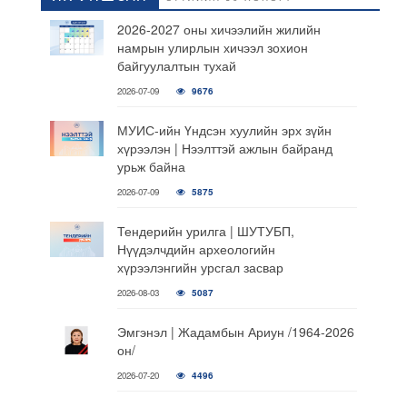
2026-2027 оны хичээлийн жилийн
намрын улирлын хичээл зохион
байгуулалтын тухай
2026-07-09
9676
МУИС-ийн Үндсэн хуулийн эрх зүйн
хүрээлэн | Нээлттэй ажлын байранд
урьж байна
2026-07-09
5875
Тендерийн урилга | ШУТУБП,
Нүүдэлчдийн археологийн
хүрээлэнгийн урсгал засвар
2026-08-03
5087
Эмгэнэл | Жадамбын Ариун /1964-2026
он/
2026-07-20
4496