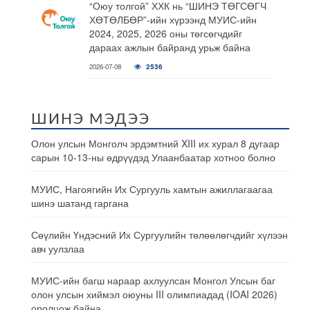
“Оюу толгой” ХХК нь “ШИНЭ ТӨГСӨГЧ
ХӨТӨЛБӨР”-ийн хүрээнд МУИС-ийн
2024, 2025, 2026 оны төгсөгчдийг
дараах ажлын байранд урьж байна
2026-07-08
2536
ШИНЭ МЭДЭЭ
Олон улсын Монголч эрдэмтний XIII их хурал 8 дугаар
сарын 10-13-ны өдрүүдэд Улаанбаатар хотноо болно
МУИС, Нагоягийн Их Сургууль хамтын ажиллагаагаа
шинэ шатанд гаргана
Сөүлийн Үндэсний Их Сургуулийн төлөөлөгчдийг хүлээн
авч уулзлаа
МУИС-ийн багш нараар ахлуулсан Монгол Улсын баг
олон улсын хиймэл оюуны III олимпиадад (IOAI 2026)
оролцож байна