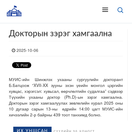
Докторын зэрэг хамгаална
2025-10-06
МУИС-ийн Шинжлэх ухааны сургуулийн докторант
Б.Батцоож “XVII-XX зууны эхэн үеийн монгол цэргийн
хувцас, хэрэгсэл: хувьсал, өөрчлөлтийн судалгаа” сэдвээр
Түүхийн ухааны доктор (Ph.D)-ын зэрэг хамгаална.
Докторын зэрэг хамгаалуулах зөвлөлийн хурал 2025 оны
10 дугаар сарын 13-ны өдрийн 14:00 цагт МУИС-ийн
хичээлийн 2-р байрны 439 тоот танхимд болно.
ИХ УНШСАН
СҮҮЛИЙН 30 ХОНОГТ