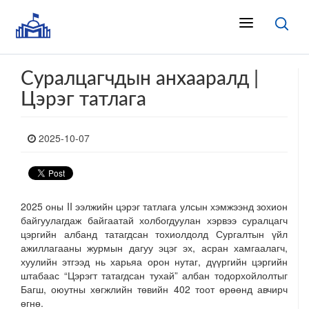
Суралцагчдын анхааралд |
Цэрэг татлага
2025-10-07
2025 оны II ээлжийн цэрэг татлага улсын хэмжээнд зохион
байгуулагдаж байгаатай холбогдуулан хэрвээ суралцагч
цэргийн албанд татагдсан тохиолдолд Сургалтын үйл
ажиллагааны журмын дагуу эцэг эх, асран хамгаалагч,
хуулийн этгээд нь харьяа орон нутаг, дүүргийн цэргийн
штабаас “Цэрэгт татагдсан тухай” албан тодорхойлолтыг
Багш, оюутны хөгжлийн төвийн 402 тоот өрөөнд авчирч
өгнө.