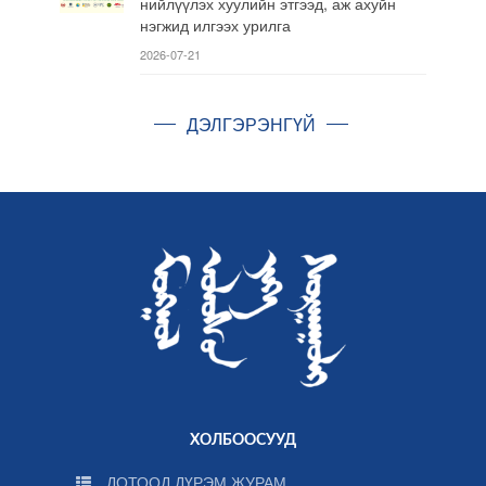
нийлүүлэх хуулийн этгээд, аж ахуйн
нэгжид илгээх урилга
2026-07-21
ДЭЛГЭРЭНГҮЙ
ХОЛБООСУУД
ДОТООД ДҮРЭМ ЖУРАМ