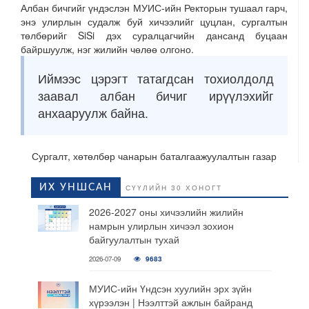
Албан бичгийг үндэслэн МУИС-ийн Ректорын тушаал гарч,
энэ улирлын судалж буй хичээлийг цуцлан, сургалтын
төлбөрийг SiSi дэх суралцагчийн дансанд буцаан
байршуулж, нэг жилийн чөлөө олгоно.
Иймээс цэрэгт татагдсан тохиолдолд
заавал албан бичиг ирүүлэхийг
анхааруулж байна.
Сургалт, хөтөлбөр чанарын баталгаажуулалтын газар
ИХ УНШСАН
СҮҮЛИЙН 30 ХОНОГТ
2026-2027 оны хичээлийн жилийн
намрын улирлын хичээл зохион
байгуулалтын тухай
2026-07-09
9683
МУИС-ийн Үндсэн хуулийн эрх зүйн
хүрээлэн | Нээлттэй ажлын байранд