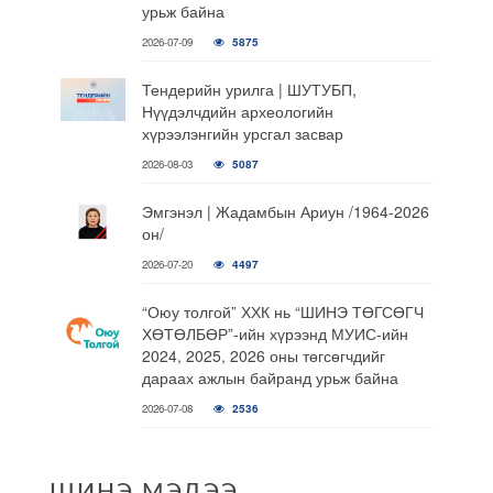
урьж байна
2026-07-09
5875
Тендерийн урилга | ШУТУБП,
Нүүдэлчдийн археологийн
хүрээлэнгийн урсгал засвар
2026-08-03
5087
Эмгэнэл | Жадамбын Ариун /1964-2026
он/
2026-07-20
4497
“Оюу толгой” ХХК нь “ШИНЭ ТӨГСӨГЧ
ХӨТӨЛБӨР”-ийн хүрээнд МУИС-ийн
2024, 2025, 2026 оны төгсөгчдийг
дараах ажлын байранд урьж байна
2026-07-08
2536
ШИНЭ МЭДЭЭ