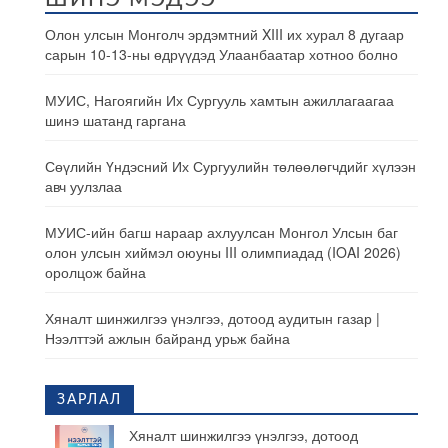
Олон улсын Монголч эрдэмтний XIII их хурал 8 дугаар
сарын 10-13-ны өдрүүдэд Улаанбаатар хотноо болно
МУИС, Нагоягийн Их Сургууль хамтын ажиллагаагаа
шинэ шатанд гаргана
Сөүлийн Үндэсний Их Сургуулийн төлөөлөгчдийг хүлээн
авч уулзлаа
МУИС-ийн багш нараар ахлуулсан Монгол Улсын баг
олон улсын хиймэл оюуны III олимпиадад (IOAI 2026)
оролцож байна
Хяналт шинжилгээ үнэлгээ, дотоод аудитын газар |
Нээлттэй ажлын байранд урьж байна
ЗАРЛАЛ
Хяналт шинжилгээ үнэлгээ, дотоод