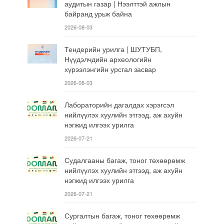
аудитын газар | Нээлттэй ажлын
байранд урьж байна
2026-08-03
Тендерийн урилга | ШУТУБП,
Нүүдэлчдийн археологийн
хүрээлэнгийн урсгал засвар
2026-08-03
Лабораторийн дагалдах хэрэгсэл
нийлүүлэх хуулийн этгээд, аж ахуйн
нэгжид илгээх урилга
2026-07-21
Судалгааны багаж, тоног төхөөрөмж
нийлүүлэх хуулийн этгээд, аж ахуйн
нэгжид илгээх урилга
2026-07-21
Сургалтын багаж, тоног төхөөрөмж