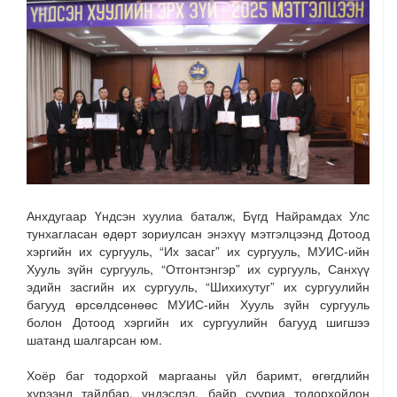
Анхдугаар Үндсэн хуулиа баталж, Бүгд Найрамдах Улс
тунхагласан өдөрт зориулсан энэхүү мэтгэлцээнд Дотоод
хэргийн их сургууль, “Их засаг” их сургууль, МУИС-ийн
Хууль зүйн сургууль, “Отгонтэнгэр” их сургууль, Санхүү
эдийн засгийн их сургууль, “Шихихутуг” их сургуулийн
багууд өрсөлдсөнөөс МУИС-ийн Хууль зүйн сургууль
болон Дотоод хэргийн их сургуулийн багууд шигшээ
шатанд шалгарсан юм.
Хоёр баг тодорхой маргааны үйл баримт, өгөгдлийн
хүрээнд тайлбар, үндэслэл, байр сууриа тодорхойлон