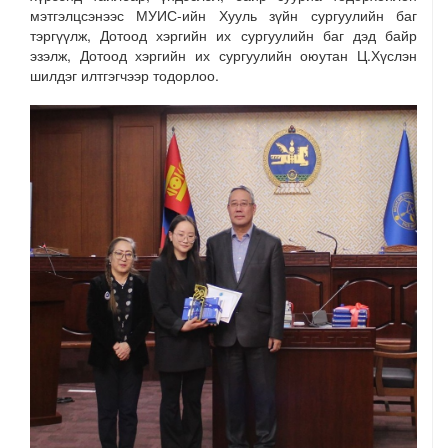
мэтгэлцсэнээс МУИС-ийн Хууль зүйн сургуулийн баг
тэргүүлж, Дотоод хэргийн их сургуулийн баг дэд байр
эзэлж, Дотоод хэргийн их сургуулийн оюутан Ц.Хүслэн
шилдэг илтгэгчээр тодорлоо.