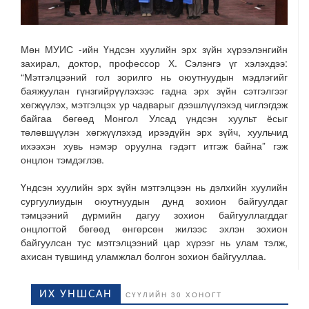
Мөн МУИС -ийн Үндсэн хуулийн эрх зүйн хүрээлэнгийн
захирал, доктор, профессор Х. Сэлэнгэ үг хэлэхдээ:
“Мэтгэлцээний гол зорилго нь оюутнуудын мэдлэгийг
баяжуулан гүнзгийрүүлэхээс гадна эрх зүйн сэтгэлгээг
хөгжүүлэх, мэтгэлцэх ур чадварыг дээшлүүлэхэд чиглэгдэж
байгаа бөгөөд Монгол Улсад үндсэн хуульт ёсыг
төлөвшүүлэн хөгжүүлэхэд ирээдүйн эрх зүйч, хуульчид
ихээхэн хувь нэмэр оруулна гэдэгт итгэж байна” гэж
онцлон тэмдэглэв.
Үндсэн хуулийн эрх зүйн мэтгэлцээн нь дэлхийн хуулийн
сургуулиудын оюутнуудын дунд зохион байгуулдаг
тэмцээний дүрмийн дагуу зохион байгууллагддаг
онцлогтой бөгөөд өнгөрсөн жилээс эхлэн зохион
байгуулсан тус мэтгэлцээний цар хүрээг нь улам тэлж,
ахисан түвшинд уламжлал болгон зохион байгууллаа.
ИХ УНШСАН
СҮҮЛИЙН 30 ХОНОГТ