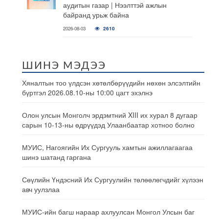
аудитын газар | Нээлттэй ажлын
байранд урьж байна
2026-08-03
2610
ШИНЭ МЭДЭЭ
Хяналтын тоо үлдсэн хөтөлбөрүүдийн нөхөн элсэлтийн
бүртгэл 2026.08.10-ны 10:00 цагт эхэлнэ
Олон улсын Монголч эрдэмтний XIII их хурал 8 дугаар
сарын 10-13-ны өдрүүдэд Улаанбаатар хотноо болно
МУИС, Нагоягийн Их Сургууль хамтын ажиллагаагаа
шинэ шатанд гаргана
Сөүлийн Үндэсний Их Сургуулийн төлөөлөгчдийг хүлээн
авч уулзлаа
МУИС-ийн багш нараар ахлуулсан Монгол Улсын баг