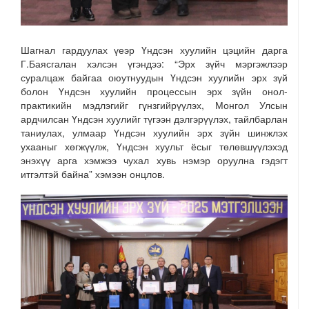
Шагнал гардуулах үеэр Үндсэн хуулийн цэцийн дарга
Г.Баясгалан хэлсэн үгэндээ: “Эрх зүйч мэргэжлээр
суралцаж байгаа оюутнуудын Үндсэн хуулийн эрх зүй
болон Үндсэн хуулийн процессын эрх зүйн онол-
практикийн мэдлэгийг гүнзгийрүүлэх, Монгол Улсын
ардчилсан Үндсэн хуулийг түгээн дэлгэрүүлэх, тайлбарлан
таниулах, улмаар Үндсэн хуулийн эрх зүйн шинжлэх
ухааныг хөгжүүлж, Үндсэн хуульт ёсыг төлөвшүүлэхэд
энэхүү арга хэмжээ чухал хувь нэмэр оруулна гэдэгт
итгэлтэй байна” хэмээн онцлов.