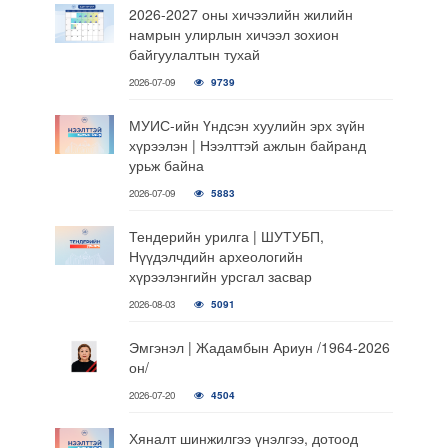
2026-2027 оны хичээлийн жилийн
намрын улирлын хичээл зохион
байгуулалтын тухай
2026-07-09
9739
МУИС-ийн Үндсэн хуулийн эрх зүйн
хүрээлэн | Нээлттэй ажлын байранд
урьж байна
2026-07-09
5883
Тендерийн урилга | ШУТУБП,
Нүүдэлчдийн археологийн
хүрээлэнгийн урсгал засвар
2026-08-03
5091
Эмгэнэл | Жадамбын Ариун /1964-2026
он/
2026-07-20
4504
Хяналт шинжилгээ үнэлгээ, дотоод