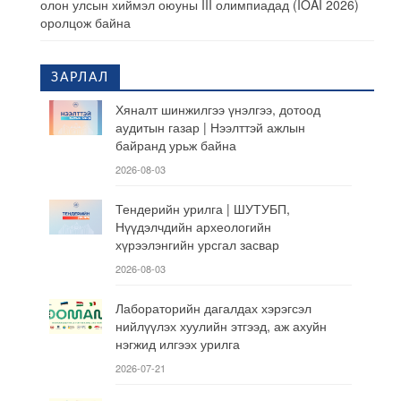
олон улсын хиймэл оюуны III олимпиадад (IOAI 2026)
оролцож байна
ЗАРЛАЛ
Хяналт шинжилгээ үнэлгээ, дотоод
аудитын газар | Нээлттэй ажлын
байранд урьж байна
2026-08-03
Тендерийн урилга | ШУТУБП,
Нүүдэлчдийн археологийн
хүрээлэнгийн урсгал засвар
2026-08-03
Лабораторийн дагалдах хэрэгсэл
нийлүүлэх хуулийн этгээд, аж ахуйн
нэгжид илгээх урилга
2026-07-21