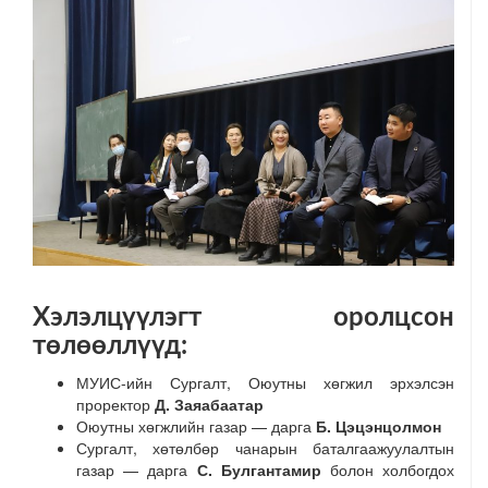
Хэлэлцүүлэгт оролцсон
төлөөллүүд:
МУИС-ийн Сургалт, Оюутны хөгжил эрхэлсэн
проректор
Д. Заяабаатар
Оюутны хөгжлийн газар — дарга
Б. Цэцэнцолмон
Сургалт, хөтөлбөр чанарын баталгаажуулалтын
газар — дарга
С. Булгантамир
болон холбогдох