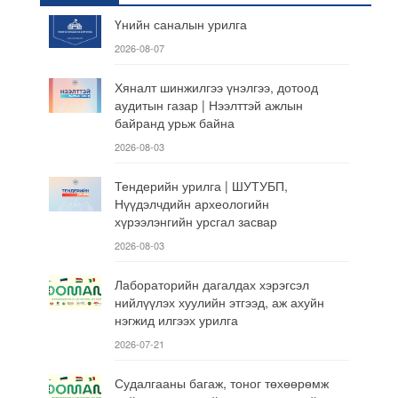
Үнийн саналын урилга
2026-08-07
Хяналт шинжилгээ үнэлгээ, дотоод
аудитын газар | Нээлттэй ажлын
байранд урьж байна
2026-08-03
Тендерийн урилга | ШУТУБП,
Нүүдэлчдийн археологийн
хүрээлэнгийн урсгал засвар
2026-08-03
Лабораторийн дагалдах хэрэгсэл
нийлүүлэх хуулийн этгээд, аж ахуйн
нэгжид илгээх урилга
2026-07-21
Судалгааны багаж, тоног төхөөрөмж