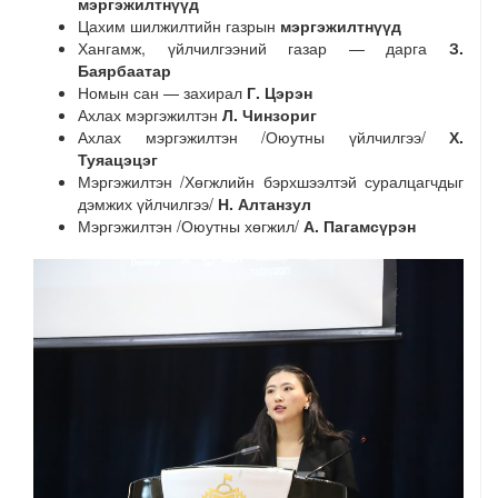
мэргэжилтнүүд
Цахим шилжилтийн газрын
мэргэжилтнүүд
Хангамж, үйлчилгээний газар — дарга
З.
Баярбаатар
Номын сан — захирал
Г. Цэрэн
Ахлах мэргэжилтэн
Л. Чинзориг
Ахлах мэргэжилтэн /Оюутны үйлчилгээ/
Х.
Туяацэцэг
Мэргэжилтэн /Хөгжлийн бэрхшээлтэй суралцагчдыг
дэмжих үйлчилгээ/
Н. Алтанзул
Мэргэжилтэн /Оюутны хөгжил/
А. Пагамсүрэн