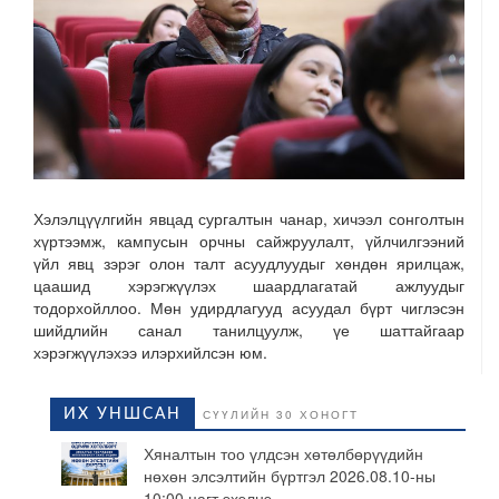
Хэлэлцүүлгийн явцад сургалтын чанар, хичээл сонголтын
хүртээмж, кампусын орчны сайжруулалт, үйлчилгээний
үйл явц зэрэг олон талт асуудлуудыг хөндөн ярилцаж,
цаашид хэрэгжүүлэх шаардлагатай ажлуудыг
тодорхойллоо. Мөн удирдлагууд асуудал бүрт чиглэсэн
шийдлийн санал танилцуулж, үе шаттайгаар
хэрэгжүүлэхээ илэрхийлсэн юм.
ИХ УНШСАН
СҮҮЛИЙН 30 ХОНОГТ
Хяналтын тоо үлдсэн хөтөлбөрүүдийн
нөхөн элсэлтийн бүртгэл 2026.08.10-ны
10:00 цагт эхэлнэ