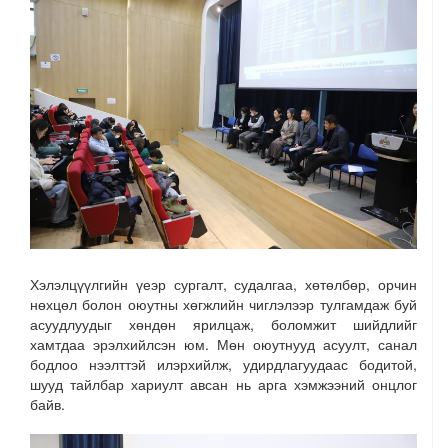
Хэлэлцүүлгийн үеэр сургалт, судалгаа, хөтөлбөр, орчин
нөхцөл болон оюутны хөгжлийн чиглэлээр тулгамдаж буй
асуудлуудыг хөндөн ярилцаж, боломжит шийдлийг
хамтдаа эрэлхийлсэн юм. Мөн оюутнууд асуулт, санал
бодлоо нээлттэй илэрхийлж, удирдлагуудаас бодитой,
шууд тайлбар хариулт авсан нь арга хэмжээний онцлог
байв.