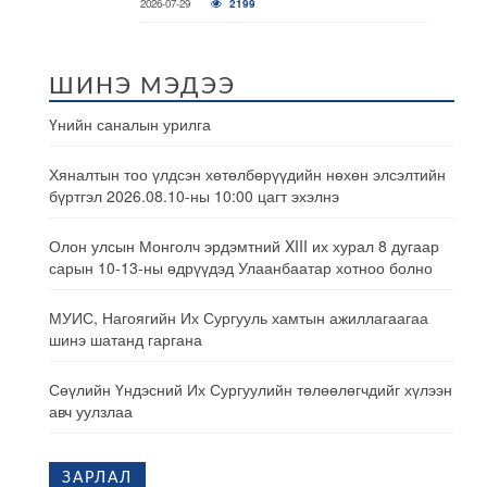
2026-07-29
2199
ШИНЭ МЭДЭЭ
Үнийн саналын урилга
Хяналтын тоо үлдсэн хөтөлбөрүүдийн нөхөн элсэлтийн
бүртгэл 2026.08.10-ны 10:00 цагт эхэлнэ
Олон улсын Монголч эрдэмтний XIII их хурал 8 дугаар
сарын 10-13-ны өдрүүдэд Улаанбаатар хотноо болно
МУИС, Нагоягийн Их Сургууль хамтын ажиллагаагаа
шинэ шатанд гаргана
Сөүлийн Үндэсний Их Сургуулийн төлөөлөгчдийг хүлээн
авч уулзлаа
ЗАРЛАЛ