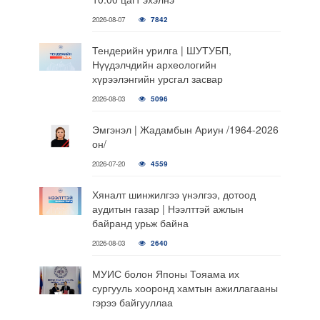
2026-08-07
7842
Тендерийн урилга | ШУТУБП,
Нүүдэлчдийн археологийн
хүрээлэнгийн урсгал засвар
2026-08-03
5096
Эмгэнэл | Жадамбын Ариун /1964-2026
он/
2026-07-20
4559
Хяналт шинжилгээ үнэлгээ, дотоод
аудитын газар | Нээлттэй ажлын
байранд урьж байна
2026-08-03
2640
МУИС болон Японы Тояама их
сургууль хооронд хамтын ажиллагааны
гэрээ байгууллаа