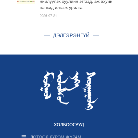
нийлүүлэх хуулийн этгээд, аж ахуйн
нэгжид илгээх урилга
2026-07-21
ДЭЛГЭРЭНГҮЙ
ХОЛБООСУУД
ДОТООД ДҮРЭМ ЖУРАМ