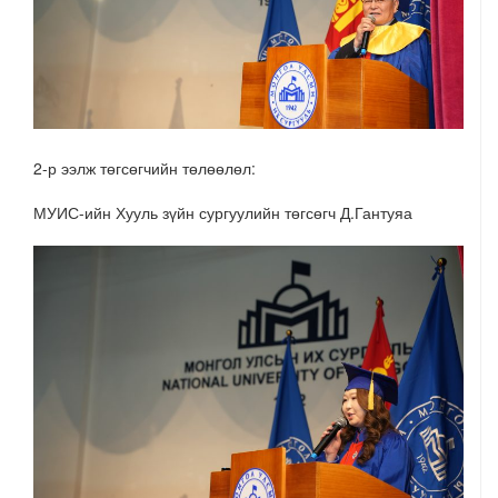
2-р ээлж төгсөгчийн төлөөлөл:
МУИС-ийн Хууль зүйн сургуулийн төгсөгч Д.Гантуяа