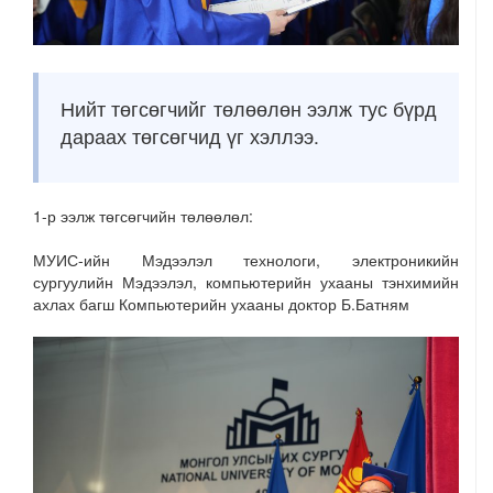
Нийт төгсөгчийг төлөөлөн ээлж тус бүрд
дараах төгсөгчид үг хэллээ.
1-р ээлж төгсөгчийн төлөөлөл:
МУИС-ийн Мэдээлэл технологи, электроникийн
сургуулийн Мэдээлэл, компьютерийн ухааны тэнхимийн
ахлах багш Компьютерийн ухааны доктор Б.Батням