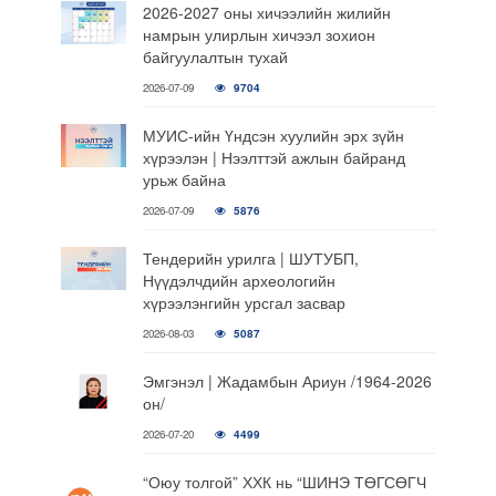
2026-2027 оны хичээлийн жилийн
намрын улирлын хичээл зохион
байгуулалтын тухай
2026-07-09
9704
МУИС-ийн Үндсэн хуулийн эрх зүйн
хүрээлэн | Нээлттэй ажлын байранд
урьж байна
2026-07-09
5876
Тендерийн урилга | ШУТУБП,
Нүүдэлчдийн археологийн
хүрээлэнгийн урсгал засвар
2026-08-03
5087
Эмгэнэл | Жадамбын Ариун /1964-2026
он/
2026-07-20
4499
“Оюу толгой” ХХК нь “ШИНЭ ТӨГСӨГЧ