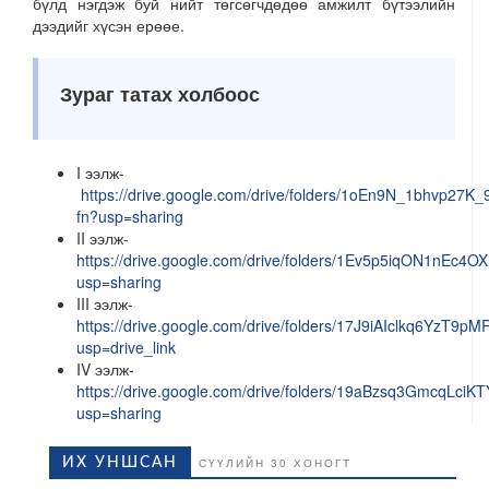
бүлд нэгдэж буй нийт төгсөгчдөдөө амжилт бүтээлийн
дээдийг хүсэн ерөөе.
Зураг татах холбоос
I ээлж-
https://drive.google.com/drive/folders/1oEn9N_1bhvp27
fn?usp=sharing
II ээлж-
https://drive.google.com/drive/folders/1Ev5p5iqON1nEc
usp=sharing
III ээлж-
https://drive.google.com/drive/folders/17J9iAIclkq6YzT
usp=drive_link
IV ээлж-
https://drive.google.com/drive/folders/19aBzsq3GmcqLci
usp=sharing
ИХ УНШСАН
СҮҮЛИЙН 30 ХОНОГТ