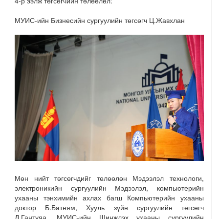
4-р ээлж төгсөгчийн төлөөлөл:
МУИС-ийн Бизнесийн сургуулийн төгсөгч Ц.Жавхлан
Мөн нийт төгсөгчдийг төлөөлөн Мэдээлэл технологи,
электроникийн сургуулийн Мэдээлэл, компьютерийн
ухааны тэнхимийн ахлах багш Компьютерийн ухааны
доктор Б.Батням, Хууль зүйн сургуулийн төгсөгч
Д.Гантуяа, МУИС-ийн Шинжлэх ухааны сургуулийн