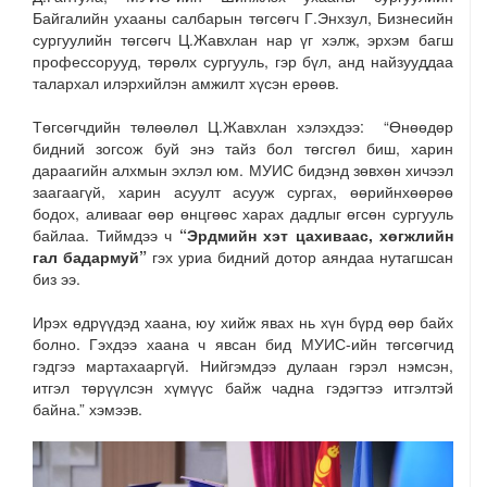
Байгалийн ухааны салбарын төгсөгч Г.Энхзул, Бизнесийн
сургуулийн төгсөгч Ц.Жавхлан нар үг хэлж, эрхэм багш
профессорууд, төрөлх сургууль, гэр бүл, анд найзууддаа
талархал илэрхийлэн амжилт хүсэн ерөөв.
Төгсөгчдийн төлөөлөл Ц.Жавхлан хэлэхдээ: “Өнөөдөр
бидний зогсож буй энэ тайз бол төгсгөл биш, харин
дараагийн алхмын эхлэл юм. МУИС бидэнд зөвхөн хичээл
заагаагүй, харин асуулт асууж сургах, өөрийнхөөрөө
бодох, аливааг өөр өнцгөөс харах дадлыг өгсөн сургууль
байлаа. Тиймдээ ч
“Эрдмийн хэт цахиваас, хөгжлийн
гал бадармуй”
гэх уриа бидний дотор аяндаа нутагшсан
биз ээ.
Ирэх өдрүүдэд хаана, юу хийж явах нь хүн бүрд өөр байх
болно. Гэхдээ хаана ч явсан бид МУИС-ийн төгсөгчид
гэдгээ мартахааргүй. Нийгэмдээ дулаан гэрэл нэмсэн,
итгэл төрүүлсэн хүмүүс байж чадна гэдэгтээ итгэлтэй
байна.” хэмээв.