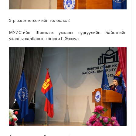
3-р ээлж төгсөгчийн төлөөлөл:
МУИС-ийн Шинжлэх ухааны сургуулийн Байгалийн
ухааны салбарын төгсөгч Г.Энхзул