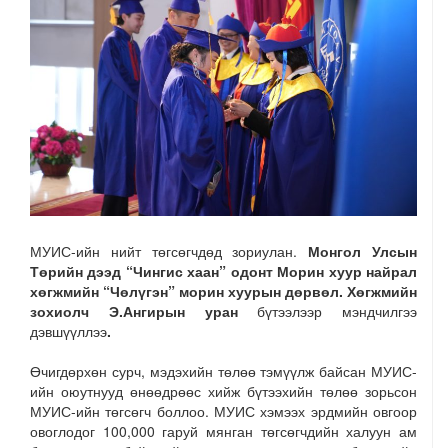
МУИС-ийн нийт төгсөгчдөд зориулан.
Монгол Улсын
Төрийн дээд “Чингис хаан” одонт Морин хуур найрал
хөгжмийн “Чөлүгэн” морин хуурын дөрвөл. Хөгжмийн
зохиолч Э.Ангирын уран
бүтээлээр мэндчилгээ
дэвшүүллээ
.
Өчигдөрхөн сурч, мэдэхийн төлөө тэмүүлж байсан МУИС-
ийн оюутнууд өнөөдрөөс хийж бүтээхийн төлөө зорьсон
МУИС-ийн төгсөгч боллоо. МУИС хэмээх эрдмийн овгоор
овоглодог 100,000 гаруй мянган төгсөгчдийн халуун ам