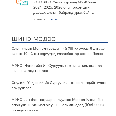
ХӨТӨЛБӨР”-ийн хүрээнд МУИС-ийн
2024, 2025, 2026 оны төгсөгчдийг
дараах ажлын байранд урьж байна
2026-07-08
2541
ШИНЭ МЭДЭЭ
Олон улсын Монголч эрдэмтний XIII их хурал 8 дугаар
сарын 10-13-ны өдрүүдэд Улаанбаатар хотноо болно
МУИС, Нагоягийн Их Сургууль хамтын ажиллагаагаа
шинэ шатанд гаргана
Сөүлийн Үндэсний Их Сургуулийн төлөөлөгчдийг хүлээн
авч уулзлаа
МУИС-ийн багш нараар ахлуулсан Монгол Улсын баг
олон улсын хиймэл оюуны III олимпиадад (IOAI 2026)
оролцож байна