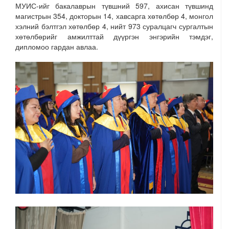
МУИС-ийг бакалаврын түвшний 597, ахисан түвшинд
магистрын 354, докторын 14, хавсарга хөтөлбөр 4, монгол
хэлний бэлтгэл хөтөлбөр 4, нийт 973 суралцагч сургалтын
хөтөлбөрийг амжилттай дүүргэн энгэрийн тэмдэг,
дипломоо гардан авлаа.