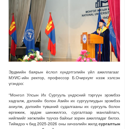
Эрдмийн баярын ёслол хүндэтгэлийн үйл ажиллагааг
МУИС-ийн ректор, профессор Б.Очирхуяг нээж хэлсэн
үгэндээ:
“Монгол Улсын Их Сургууль үндэсний тэргүүн эрэмбээ
хадгалж, дэлхийн болон Азийн их сургуулиудын эрэмбээ
ахиулж, дэлхийн түвшний судалгааны их сургууль болон
өргөжиж, эрдэм шинжилгээ, сургалтаар манлайлагч,
нийгмийг хөгжлийн түүчээ байхыг зорин ажилладаг билээ.
Тиймдээ ч бид 2025-2026 оны хичээлийн жилд
сургалтын