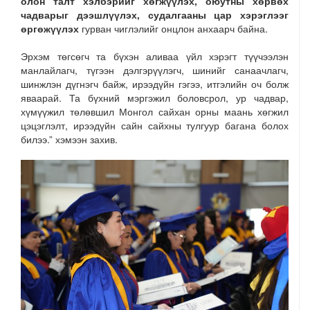
олон талт хэлбэрийг хөгжүүлэх, оюутны хөрвөх
чадварыг дээшлүүлэх, судалгааны цар хэрэглээг
өргөжүүлэх
гурван чиглэлийг онцлон анхаарч байна.
Эрхэм төгсөгч та бүхэн аливаа үйл хэрэгт түүчээлэн
манлайлагч, түгээн дэлгэрүүлэгч, шинийг санаачлагч,
шинжлэн дүгнэгч байж, ирээдүйн гэгээ, итгэлийн оч болж
яваарай. Та бүхний мэргэжил боловсрол, ур чадвар,
хүмүүжил төлөвшил Монгол сайхан орны маань хөгжил
цэцэглэлт, ирээдүйн сайн сайхны тулгуур багана болох
билээ.” хэмээн захив.