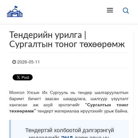
Тендерийн урилга |
Сургалтын тоног төхөөрөмж
2026-05-11
Монгол Улсын Их Сургууль
нь тендер шалгаруулалтын
баримт бичигт заасан шаардлага, шалгуур үзүүлэлт
хангасан аж ахуй эрхлэгчийг
“Сургалтын тоног
төхөөрөмж”
тендерт
материалаа ирүүлэхийг урьж байна.
Тендертэй холбоотой дэлгэрэнгүй
мэдээллийг
ЭНД
дарж авна уу.