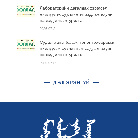
Лабораторийн дагалдах хэрэгсэл
нийлүүлэх хуулийн этгээд, аж ахуйн
нэгжид илгээх урилга
2026-07-21
Судалгааны багаж, тоног төхөөрөмж
нийлүүлэх хуулийн этгээд, аж ахуйн
нэгжид илгээх урилга
2026-07-21
ДЭЛГЭРЭНГҮЙ