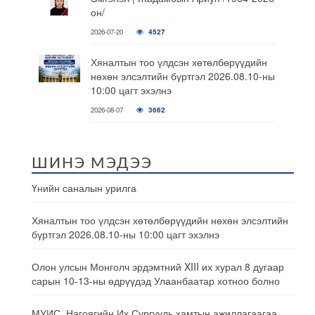
он/
2026-07-20
4527
Хяналтын тоо үлдсэн хөтөлбөрүүдийн
нөхөн элсэлтийн бүртгэл 2026.08.10-ны
10:00 цагт эхэлнэ
2026-08-07
3662
ШИНЭ МЭДЭЭ
Үнийн саналын урилга
Хяналтын тоо үлдсэн хөтөлбөрүүдийн нөхөн элсэлтийн
бүртгэл 2026.08.10-ны 10:00 цагт эхэлнэ
Олон улсын Монголч эрдэмтний XIII их хурал 8 дугаар
сарын 10-13-ны өдрүүдэд Улаанбаатар хотноо болно
МУИС, Нагоягийн Их Сургууль хамтын ажиллагаагаа