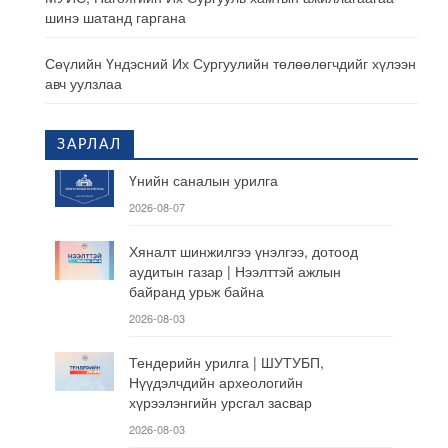
шинэ шатанд гаргана
Сөүлийн Үндэсний Их Сургуулийн төлөөлөгчдийг хүлээн
авч уулзлаа
ЗАРЛАЛ
Үнийн саналын урилга
2026-08-07
Хяналт шинжилгээ үнэлгээ, дотоод
аудитын газар | Нээлттэй ажлын
байранд урьж байна
2026-08-03
Тендерийн урилга | ШУТУБП,
Нүүдэлчдийн археологийн
хүрээлэнгийн урсгал засвар
2026-08-03