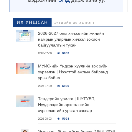
ИХ УНШСАН
СҮҮЛИЙН 30 ХОНОГТ
2026-2027 оны хичээлийн жилийн
намрын улирлын хичээл зохион
байгуулалтын тухай
2026-07-09
9863
МУИС-ийн Үндсэн хуулийн эрх зүйн
хүрээлэн | Нээлттэй ажлын байранд
урьж байна
2026-07-09
5900
Тендерийн урилга | ШУТУБП,
Нүүдэлчдийн археологийн
хүрээлэнгийн урсгал засвар
2026-08-03
5093
Эмгэнэл | Жадамбын Ариун /1964-2026