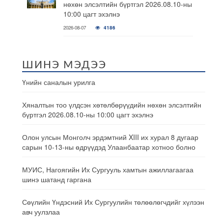
нөхөн элсэлтийн бүртгэл 2026.08.10-ны
10:00 цагт эхэлнэ
2026-08-07
4186
ШИНЭ МЭДЭЭ
Үнийн саналын урилга
Хяналтын тоо үлдсэн хөтөлбөрүүдийн нөхөн элсэлтийн
бүртгэл 2026.08.10-ны 10:00 цагт эхэлнэ
Олон улсын Монголч эрдэмтний XIII их хурал 8 дугаар
сарын 10-13-ны өдрүүдэд Улаанбаатар хотноо болно
МУИС, Нагоягийн Их Сургууль хамтын ажиллагаагаа
шинэ шатанд гаргана
Сөүлийн Үндэсний Их Сургуулийн төлөөлөгчдийг хүлээн
авч уулзлаа