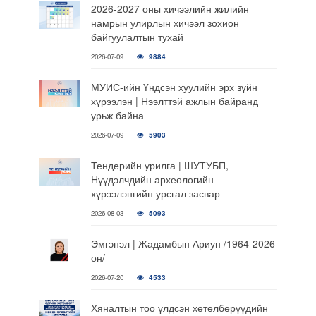
2026-2027 оны хичээлийн жилийн
намрын улирлын хичээл зохион
байгуулалтын тухай
2026-07-09
9884
МУИС-ийн Үндсэн хуулийн эрх зүйн
хүрээлэн | Нээлттэй ажлын байранд
урьж байна
2026-07-09
5903
Тендерийн урилга | ШУТУБП,
Нүүдэлчдийн археологийн
хүрээлэнгийн урсгал засвар
2026-08-03
5093
Эмгэнэл | Жадамбын Ариун /1964-2026
он/
2026-07-20
4533
Хяналтын тоо үлдсэн хөтөлбөрүүдийн