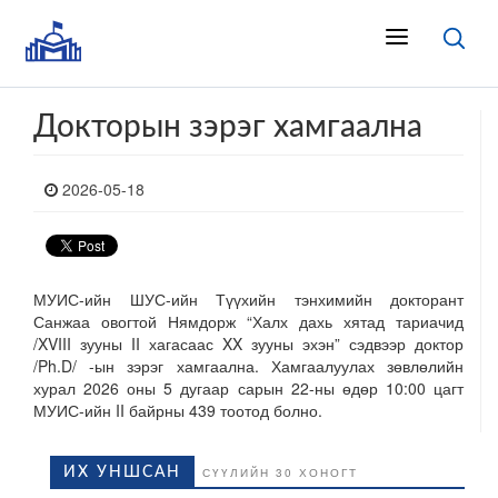
Докторын зэрэг хамгаална
2026-05-18
МУИС-ийн ШУС-ийн Түүхийн тэнхимийн докторант
Санжаа овогтой Нямдорж “Халх дахь хятад тариачид
/XVIII зууны II хагасаас XX зууны эхэн” сэдвээр доктор
/Ph.D/ -ын зэрэг хамгаална. Хамгаалуулах зөвлөлийн
хурал 2026 оны 5 дугаар сарын 22-ны өдөр 10:00 цагт
МУИС-ийн II байрны 439 тоотод болно.
ИХ УНШСАН
СҮҮЛИЙН 30 ХОНОГТ