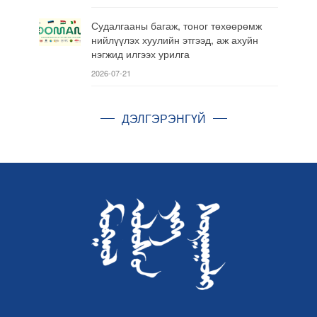
Судалгааны багаж, тоног төхөөрөмж
нийлүүлэх хуулийн этгээд, аж ахуйн
нэгжид илгээх урилга
2026-07-21
ДЭЛГЭРЭНГҮЙ